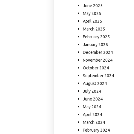
June 2025
May 2025
April 2025
March 2025
February 2025
January 2025
December 2024
November 2024
October 2024
September 2024
August 2024
July 2024
June 2024
May 2024
April 2024
March 2024
February 2024