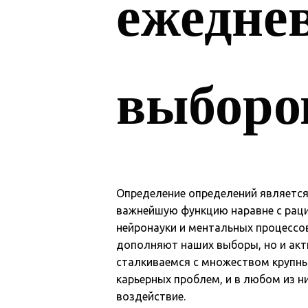
ежедне
выборо
Определение определений является
важнейшую функцию наравне с раци
нейронауки и ментальных процессо
дополняют наших выборы, но и акт
сталкиваемся с множеством крупны
карьерных проблем, и в любом из н
воздействие.