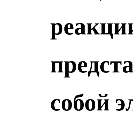
реакци
предст
собой 