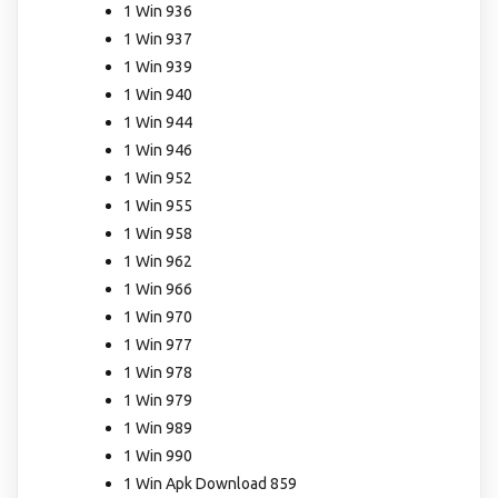
1 Win 936
1 Win 937
1 Win 939
1 Win 940
1 Win 944
1 Win 946
1 Win 952
1 Win 955
1 Win 958
1 Win 962
1 Win 966
1 Win 970
1 Win 977
1 Win 978
1 Win 979
1 Win 989
1 Win 990
1 Win Apk Download 859