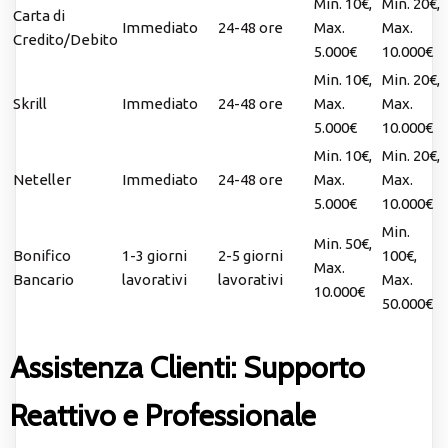
Min. 10€,
Min. 20€,
Carta di
Immediato
24-48 ore
Max.
Max.
Credito/Debito
5.000€
10.000€
Min. 10€,
Min. 20€,
Skrill
Immediato
24-48 ore
Max.
Max.
5.000€
10.000€
Min. 10€,
Min. 20€,
Neteller
Immediato
24-48 ore
Max.
Max.
5.000€
10.000€
Min.
Min. 50€,
Bonifico
1-3 giorni
2-5 giorni
100€,
Max.
Bancario
lavorativi
lavorativi
Max.
10.000€
50.000€
Assistenza Clienti: Supporto
Reattivo e Professionale