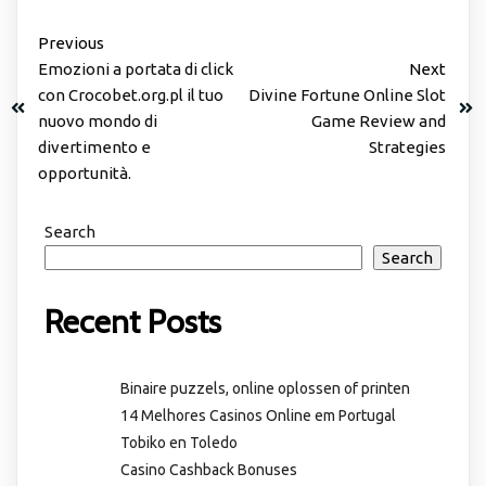
Previous
Emozioni a portata di click
Next
con Crocobet.org.pl il tuo
Divine Fortune Online Slot
nuovo mondo di
Game Review and
divertimento e
Strategies
opportunità.
Search
Search
Recent Posts
Binaire puzzels, online oplossen of printen
14 Melhores Casinos Online em Portugal
Tobiko en Toledo
Casino Cashback Bonuses