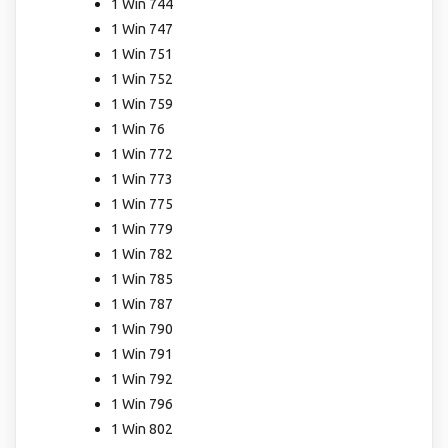
1 Win 744
1 Win 747
1 Win 751
1 Win 752
1 Win 759
1 Win 76
1 Win 772
1 Win 773
1 Win 775
1 Win 779
1 Win 782
1 Win 785
1 Win 787
1 Win 790
1 Win 791
1 Win 792
1 Win 796
1 Win 802