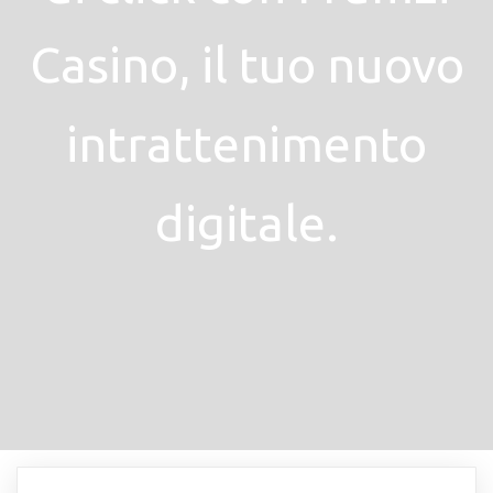
Casino, il tuo nuovo
intrattenimento
digitale.