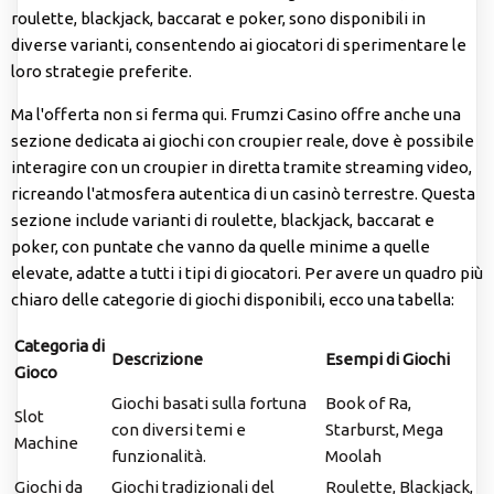
roulette, blackjack, baccarat e poker, sono disponibili in
diverse varianti, consentendo ai giocatori di sperimentare le
loro strategie preferite.
Ma l'offerta non si ferma qui. Frumzi Casino offre anche una
sezione dedicata ai giochi con croupier reale, dove è possibile
interagire con un croupier in diretta tramite streaming video,
ricreando l'atmosfera autentica di un casinò terrestre. Questa
sezione include varianti di roulette, blackjack, baccarat e
poker, con puntate che vanno da quelle minime a quelle
elevate, adatte a tutti i tipi di giocatori. Per avere un quadro più
chiaro delle categorie di giochi disponibili, ecco una tabella:
Categoria di
Descrizione
Esempi di Giochi
Gioco
Giochi basati sulla fortuna
Book of Ra,
Slot
con diversi temi e
Starburst, Mega
Machine
funzionalità.
Moolah
Giochi da
Giochi tradizionali del
Roulette, Blackjack,