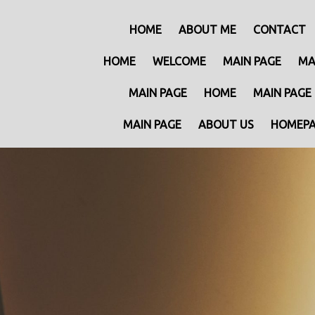
HOME
ABOUT ME
CONTACT
HOME
WELCOME
MAIN PAGE
MA
MAIN PAGE
HOME
MAIN PAGE
MAIN PAGE
ABOUT US
HOMEP