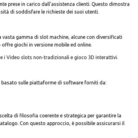
te prese in carico dall'assistenza clienti. Questo dimostra
sità di soddisfare le richieste dei suoi utenti.
na vasta gamma di slot machine, alcune con diversificati
 offre giochi in versione mobile ed online.
 i Video slots non-tradizionali e gioco 3D interattivi.
 è basato sulle piattaforme di software forniti da:
elta di filosofia coerente e strategica per garantire la
catalogo. Con questo approccio, è possibile assicurarsi il