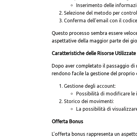
Inserimento delle informaz
Selezione del metodo per controll
Conferma dell'email con il codice
Questo processo sembra essere veloce e
aspettative della maggior parte dei gio
Caratteristiche delle Risorse Utilizzat
Dopo aver completato il passaggio di r
rendono facile la gestione del proprio
Gestione degli account:
Possibilità di modificare le
Storico dei movimenti:
La possibilità di visualizzar
Offerta Bonus
L'offerta bonus rappresenta un aspetto