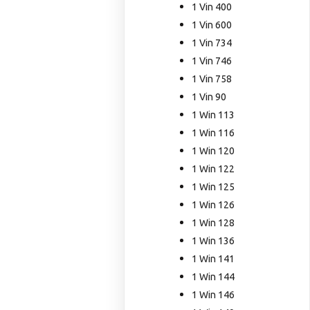
1 Vin 400
1 Vin 600
1 Vin 734
1 Vin 746
1 Vin 758
1 Vin 90
1 Win 113
1 Win 116
1 Win 120
1 Win 122
1 Win 125
1 Win 126
1 Win 128
1 Win 136
1 Win 141
1 Win 144
1 Win 146