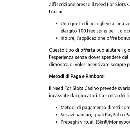
all'iscrizione presso il Need For Slots C
tra cui:
Una quota di accoglienza: una vo
elargito 100 free spins per il gioc
Inoltre, l'applicazione offre bonu
Questo tipo di offerta può aiutare i gi
l'esperienza senza dover spendere del 
dimostra di voler incentivare sempre pi
Metodi di Paga e Rimborsi
Il Need For Slots Casino prevede svari
incassate dai giocatori. La scelta dei 
Metodi di pagamento diretti com
Servizi bancari, quali PayPal o iP
Prepaghi virtuali (Skrill/Moneybo