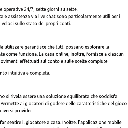
e operative 24/7, sette giorni su sette.
a e assistenza via live chat sono particolarmente utili per i
 veloci sullo stato dei propri conti.
da utilizzare garantisce che tutti possano esplorare la
 come funziona. La casa online, inoltre, fornisce a ciascun
vimenti effettuati sul conto e sulle scelte compiute.
anto intuitiva e completa.
sino si rivela essere una soluzione equilibrata che soddisfa
 Permette ai giocatori di godere delle caratteristiche del gioco
 diversi provider.
far sentire il giocatore a casa. Inoltre, l'applicazione mobile