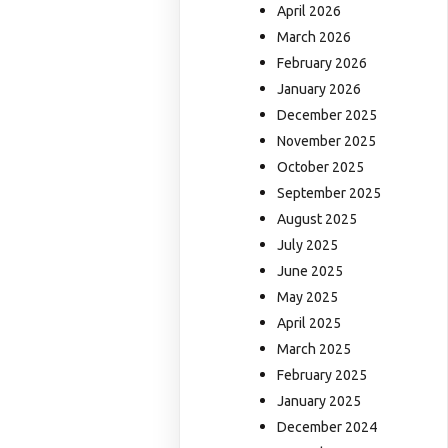
April 2026
March 2026
February 2026
January 2026
December 2025
November 2025
October 2025
September 2025
August 2025
July 2025
June 2025
May 2025
April 2025
March 2025
February 2025
January 2025
December 2024