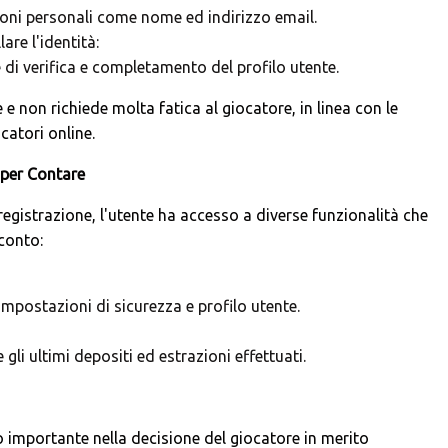
ioni personali come nome ed indirizzo email.
are l'identità:
 di verifica e completamento del profilo utente.
 non richiede molta fatica al giocatore, in linea con le
catori online.
e per Contare
egistrazione, l'utente ha accesso a diverse funzionalità che
 conto:
 impostazioni di sicurezza e profilo utente.
e gli ultimi depositi ed estrazioni effettuati.
 importante nella decisione del giocatore in merito