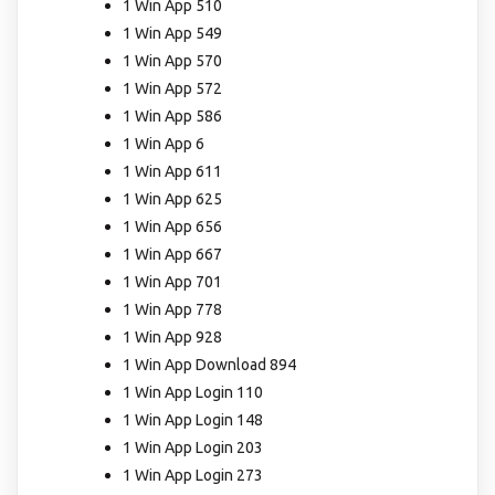
1 Win App 510
1 Win App 549
1 Win App 570
1 Win App 572
1 Win App 586
1 Win App 6
1 Win App 611
1 Win App 625
1 Win App 656
1 Win App 667
1 Win App 701
1 Win App 778
1 Win App 928
1 Win App Download 894
1 Win App Login 110
1 Win App Login 148
1 Win App Login 203
1 Win App Login 273