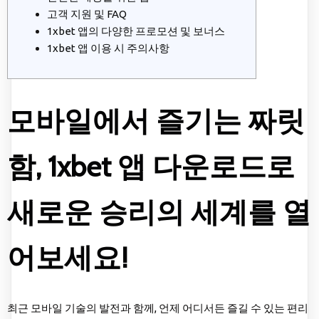
고객 지원 및 FAQ
1xbet 앱의 다양한 프로모션 및 보너스
1xbet 앱 이용 시 주의사항
모바일에서 즐기는 짜릿
함, 1xbet 앱 다운로드로
새로운 승리의 세계를 열
어보세요!
최근 모바일 기술의 발전과 함께, 언제 어디서든 즐길 수 있는 편리