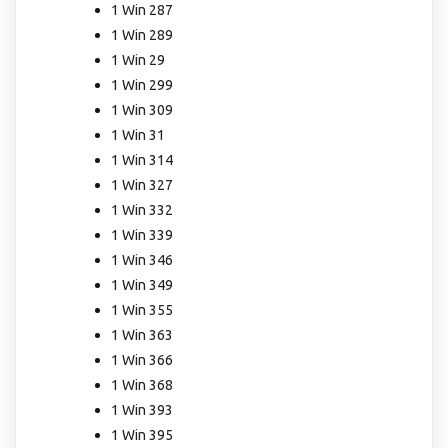
1 Win 287
1 Win 289
1 Win 29
1 Win 299
1 Win 309
1 Win 31
1 Win 314
1 Win 327
1 Win 332
1 Win 339
1 Win 346
1 Win 349
1 Win 355
1 Win 363
1 Win 366
1 Win 368
1 Win 393
1 Win 395