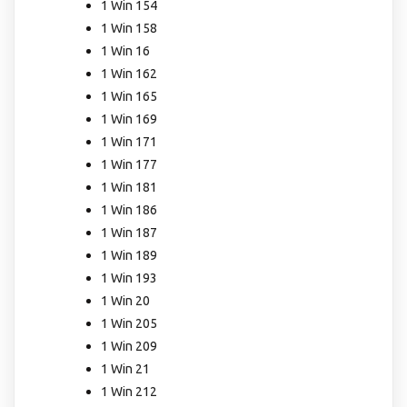
1 Win 154
1 Win 158
1 Win 16
1 Win 162
1 Win 165
1 Win 169
1 Win 171
1 Win 177
1 Win 181
1 Win 186
1 Win 187
1 Win 189
1 Win 193
1 Win 20
1 Win 205
1 Win 209
1 Win 21
1 Win 212