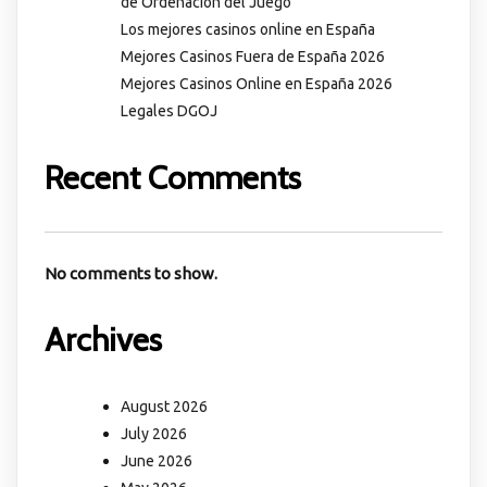
de Ordenación del Juego
Los mejores casinos online en España
Mejores Casinos Fuera de España 2026
Mejores Casinos Online en España 2026
Legales DGOJ
Recent Comments
No comments to show.
Archives
August 2026
July 2026
June 2026