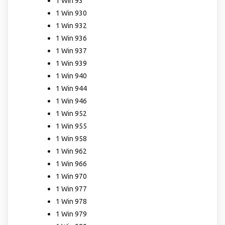
1 Win 93
1 Win 930
1 Win 932
1 Win 936
1 Win 937
1 Win 939
1 Win 940
1 Win 944
1 Win 946
1 Win 952
1 Win 955
1 Win 958
1 Win 962
1 Win 966
1 Win 970
1 Win 977
1 Win 978
1 Win 979