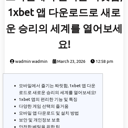
1xbet 앱 다운로드로 새로
운 승리의 세계를 열어보세
요!
wadmin wadmin
March 23, 2026
12:58 pm
모바일에서 즐기는 짜릿함, 1xbet 앱 다운
로드로 새로운 승리의 세계를 열어보세요!
1xbet 앱의 편리한 기능 및 특징
다양한 게임 선택의 즐거움
모바일 앱 다운로드 및 설치 방법
보안 및 개인정보 보호
안전한 베팅을 위한 팁