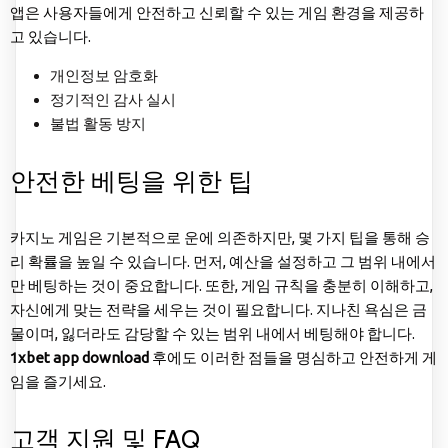
앱은 사용자들에게 안전하고 신뢰할 수 있는 게임 환경을 제공하
고 있습니다.
개인정보 암호화
정기적인 감사 실시
불법 활동 방지
안전한 베팅을 위한 팁
카지노 게임은 기본적으로 운에 의존하지만, 몇 가지 팁을 통해 승
리 확률을 높일 수 있습니다. 먼저, 예산을 설정하고 그 범위 내에서
만 베팅하는 것이 중요합니다. 또한, 게임 규칙을 충분히 이해하고,
자신에게 맞는 전략을 세우는 것이 필요합니다. 지나친 욕심은 금
물이며, 잃더라도 감당할 수 있는 범위 내에서 베팅해야 합니다.
1xbet app download
후에도 이러한 점들을 명심하고 안전하게 게
임을 즐기세요.
고객 지원 및 FAQ