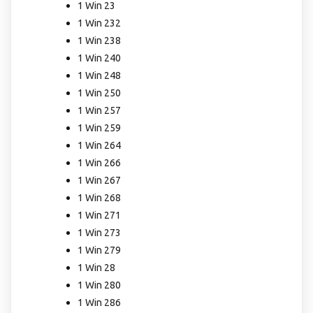
1 Win 23
1 Win 232
1 Win 238
1 Win 240
1 Win 248
1 Win 250
1 Win 257
1 Win 259
1 Win 264
1 Win 266
1 Win 267
1 Win 268
1 Win 271
1 Win 273
1 Win 279
1 Win 28
1 Win 280
1 Win 286