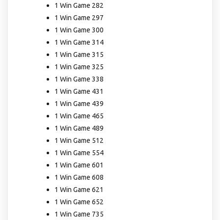
1 Win Game 282
1 Win Game 297
1 Win Game 300
1 Win Game 314
1 Win Game 315
1 Win Game 325
1 Win Game 338
1 Win Game 431
1 Win Game 439
1 Win Game 465
1 Win Game 489
1 Win Game 512
1 Win Game 554
1 Win Game 601
1 Win Game 608
1 Win Game 621
1 Win Game 652
1 Win Game 735