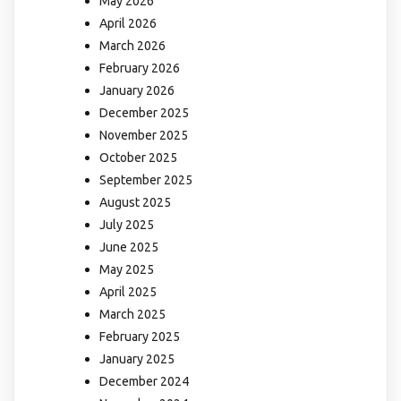
May 2026
April 2026
March 2026
February 2026
January 2026
December 2025
November 2025
October 2025
September 2025
August 2025
July 2025
June 2025
May 2025
April 2025
March 2025
February 2025
January 2025
December 2024