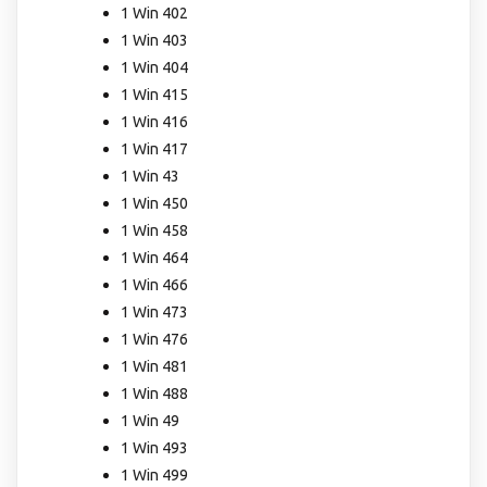
1 Win 402
1 Win 403
1 Win 404
1 Win 415
1 Win 416
1 Win 417
1 Win 43
1 Win 450
1 Win 458
1 Win 464
1 Win 466
1 Win 473
1 Win 476
1 Win 481
1 Win 488
1 Win 49
1 Win 493
1 Win 499