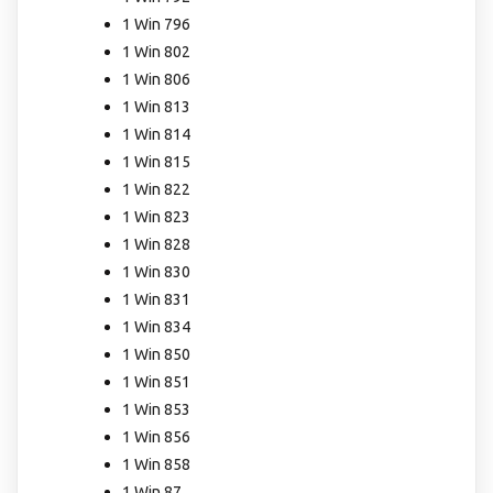
1 Win 796
1 Win 802
1 Win 806
1 Win 813
1 Win 814
1 Win 815
1 Win 822
1 Win 823
1 Win 828
1 Win 830
1 Win 831
1 Win 834
1 Win 850
1 Win 851
1 Win 853
1 Win 856
1 Win 858
1 Win 87