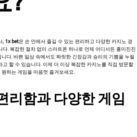
요?
서,
1x bet
은 손 안에서 즐길 수 있는 편리하고 다양한 카지노 경
다. 복잡한 절차 없이 스마트폰 하나로 언제 어디서든 흥미진진
입니다. 바쁜 일상 속에서도 짜릿한 긴장감과 승리의 기쁨을 누릴
이라고 할 수 있습니다. 이제 더 이상 복잡한 카지노를 직접 방문할
고 원하는 게임을 마음껏 즐겨보세요.
노: 편리함과 다양한 게임