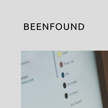
BEENFOUND