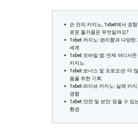
손 안의 카지노, 1xbet에서 경
로운 즐거움은 무엇일까요?
1xbet 카지노: 편리함과 다양한
세계
1xbet 모바일 앱: 언제 어디서
카지노
1xbet 보너스 및 프로모션: 더 
움을 위한 기회
1xbet 라이브 카지노: 실제 카
생함
1xbet 안전 및 보안: 믿을 수 있
환경