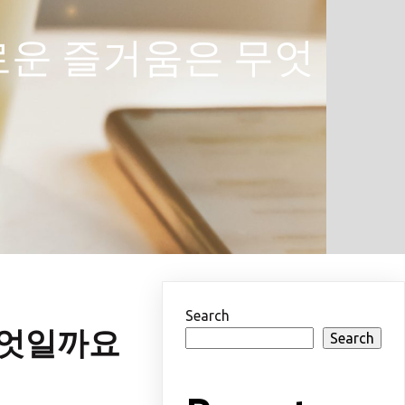
새로운 즐거움은 무엇
Search
무엇일까요
Search