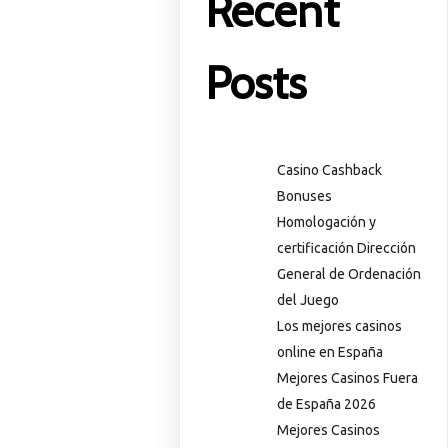
Recent
Posts
Casino Cashback
Bonuses
Homologación y
certificación Dirección
General de Ordenación
del Juego
Los mejores casinos
online en España
Mejores Casinos Fuera
de España 2026
Mejores Casinos