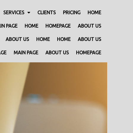
SERVICES
CLIENTS
PRICING
HOME
IN PAGE
HOME
HOMEPAGE
ABOUT US
ABOUT US
HOME
HOME
ABOUT US
AGE
MAIN PAGE
ABOUT US
HOMEPAGE