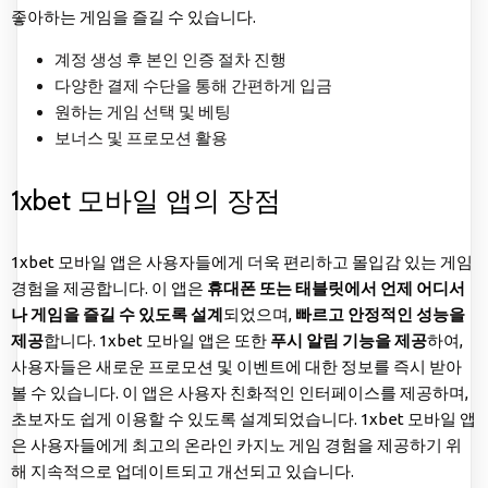
좋아하는 게임을 즐길 수 있습니다.
계정 생성 후 본인 인증 절차 진행
다양한 결제 수단을 통해 간편하게 입금
원하는 게임 선택 및 베팅
보너스 및 프로모션 활용
1xbet 모바일 앱의 장점
1xbet 모바일 앱은 사용자들에게 더욱 편리하고 몰입감 있는 게임
경험을 제공합니다. 이 앱은
휴대폰 또는 태블릿에서 언제 어디서
나 게임을 즐길 수 있도록 설계
되었으며,
빠르고 안정적인 성능을
제공
합니다. 1xbet 모바일 앱은 또한
푸시 알림 기능을 제공
하여,
사용자들은 새로운 프로모션 및 이벤트에 대한 정보를 즉시 받아
볼 수 있습니다. 이 앱은 사용자 친화적인 인터페이스를 제공하며,
초보자도 쉽게 이용할 수 있도록 설계되었습니다. 1xbet 모바일 앱
은 사용자들에게 최고의 온라인 카지노 게임 경험을 제공하기 위
해 지속적으로 업데이트되고 개선되고 있습니다.