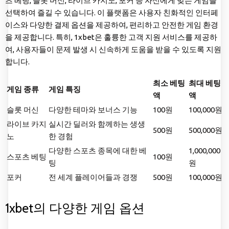
츠 베팅, 슬롯 머신, 라이브 카지노, 포커 등 자신에게 맞는 게임을
선택하여 즐길 수 있습니다. 이 플랫폼은 사용자 친화적인 인터페
이스와 다양한 결제 옵션을 제공하여, 편리하고 안전한 게임 환경
을 제공합니다. 특히, 1xbet은 훌륭한 고객 지원 서비스를 제공하
여, 사용자들이 문제 발생 시 신속하게 도움을 받을 수 있도록 지원
합니다.
최소 베팅
최대 베팅
게임 종류
게임 특징
액
액
슬롯 머신
다양한 테마와 보너스 기능
100원
100,000원
라이브 카지
실시간 딜러와 함께하는 생생
500원
500,000원
노
한 경험
다양한 스포츠 종목에 대한 베
1,000,000
스포츠 베팅
100원
팅
원
포커
전 세계 플레이어들과 경쟁
500원
100,000원
1xbet의 다양한 게임 옵션