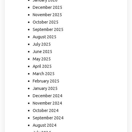
January 2026
December 2025
November 2025
October 2025
September 2025
August 2025
July 2025
June 2025
May 2025
April 2025
March 2025
February 2025
January 2025
December 2024
November 2024
October 2024
September 2024
August 2024