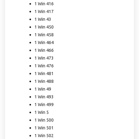
1 Win 416
1 Win 417
1 Win 43
1 Win 450
1 Win 458
1 Win 464
1 Win 466
1 Win 473
1 Win 476
1 Win 481
1 Win 488
1 Win 49
1 Win 493
1 Win 499
1 Win 5
1 Win 500
1 Win 501
1 Win 502