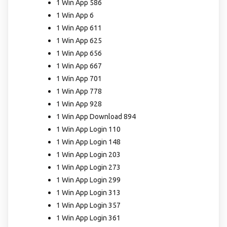
1 Win App 586
1 Win App 6
1 Win App 611
1 Win App 625
1 Win App 656
1 Win App 667
1 Win App 701
1 Win App 778
1 Win App 928
1 Win App Download 894
1 Win App Login 110
1 Win App Login 148
1 Win App Login 203
1 Win App Login 273
1 Win App Login 299
1 Win App Login 313
1 Win App Login 357
1 Win App Login 361