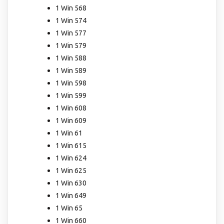
1 Win 568
1 Win 574
1 Win 577
1 Win 579
1 Win 588
1 Win 589
1 Win 598
1 Win 599
1 Win 608
1 Win 609
1 Win 61
1 Win 615
1 Win 624
1 Win 625
1 Win 630
1 Win 649
1 Win 65
1 Win 660