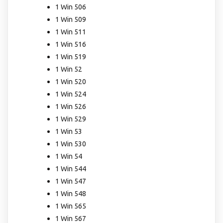
1 Win 506
1 Win 509
1 Win 511
1 Win 516
1 Win 519
1 Win 52
1 Win 520
1 Win 524
1 Win 526
1 Win 529
1 Win 53
1 Win 530
1 Win 54
1 Win 544
1 Win 547
1 Win 548
1 Win 565
1 Win 567