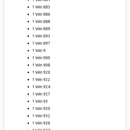
1 Win 883
1 Win 886
1 Win 888
1 Win 889
1 Win 895
1 Win 897
1 Win 9
1 Win 900
1 Win 908
1 Win 920
1 Win 922
1 Win 924
1 Win 927
1 Win 93
1 Win 930
1 Win 932
1 Win 936