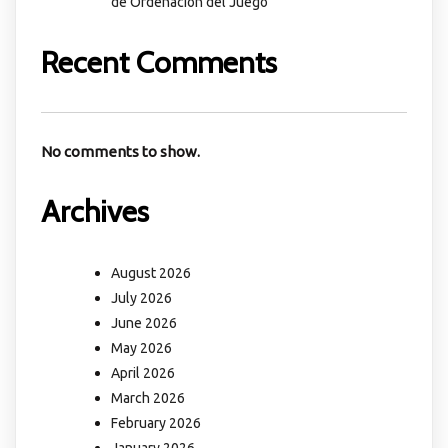
de Ordenación del Juego
Recent Comments
No comments to show.
Archives
August 2026
July 2026
June 2026
May 2026
April 2026
March 2026
February 2026