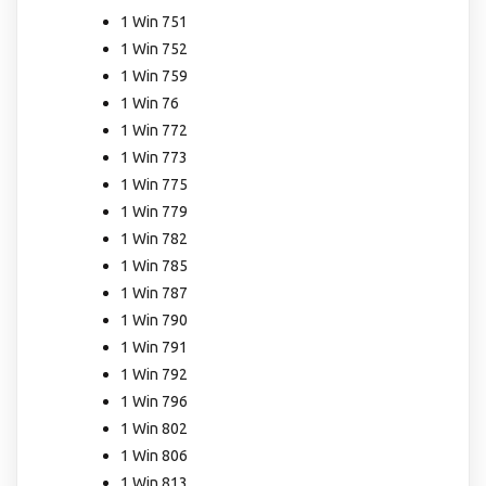
1 Win 751
1 Win 752
1 Win 759
1 Win 76
1 Win 772
1 Win 773
1 Win 775
1 Win 779
1 Win 782
1 Win 785
1 Win 787
1 Win 790
1 Win 791
1 Win 792
1 Win 796
1 Win 802
1 Win 806
1 Win 813