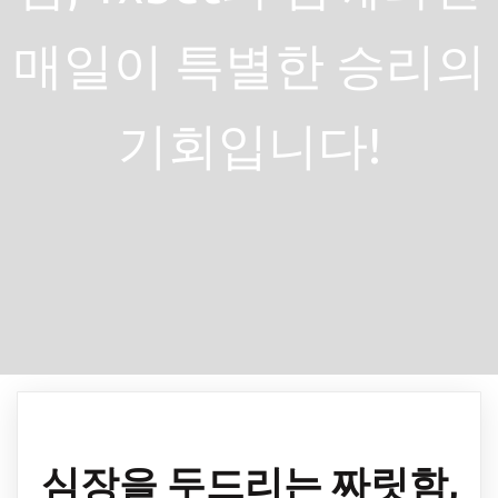
매일이 특별한 승리의
기회입니다!
심장을 두드리는 짜릿함,