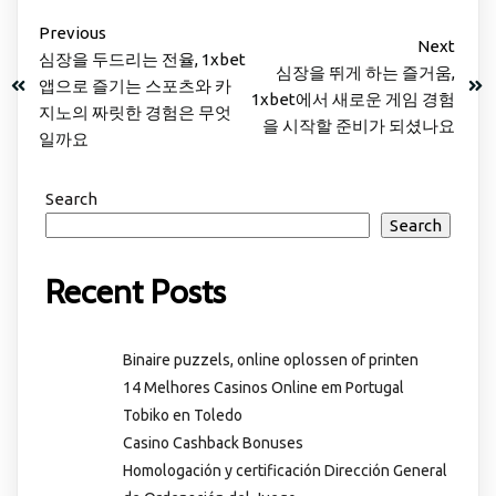
Previous
Next
심장을 두드리는 전율, 1xbet
심장을 뛰게 하는 즐거움,
앱으로 즐기는 스포츠와 카
1xbet에서 새로운 게임 경험
지노의 짜릿한 경험은 무엇
을 시작할 준비가 되셨나요
일까요
Search
Search
Recent Posts
Binaire puzzels, online oplossen of printen
14 Melhores Casinos Online em Portugal
Tobiko en Toledo
Casino Cashback Bonuses
Homologación y certificación Dirección General