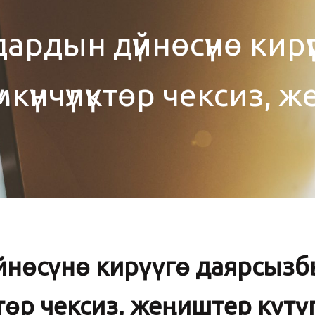
рдын дүйнөсүнө кирүү
күнчүлүктөр чексиз, ж
өсүнө кирүүгө даярсызбы
өр чексиз, жеңиштер күтү