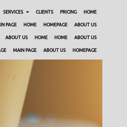
SERVICES
CLIENTS
PRICING
HOME
IN PAGE
HOME
HOMEPAGE
ABOUT US
ABOUT US
HOME
HOME
ABOUT US
AGE
MAIN PAGE
ABOUT US
HOMEPAGE