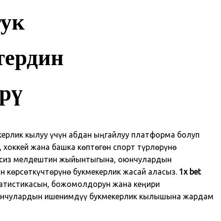
тук
тердин
рү
керлик кылуу үчүн абдан ыңгайлуу платформа болуп
, хоккей жана башка көптөгөн спорт түрлөрүнө
 сиз мелдештин жыйынтыгына, оюнчулардын
н көрсөткүчтөрүнө букмекерлик жасай аласыз.
1x bet
атистикасын, божомолдорун жана кеңири
нчулардын ишенимдүү букмекерлик кылышына жардам