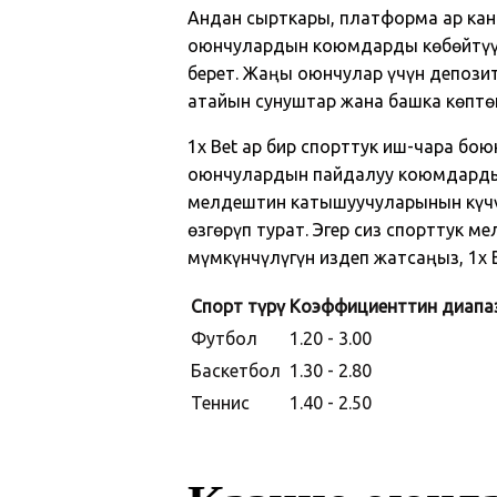
Андан сырткары, платформа ар ка
оюнчулардын коюмдарды көбөйтүүг
берет. Жаңы оюнчулар үчүн депози
атайын сунуштар жана башка көптөг
1x Bet ар бир спорттук иш-чара бо
оюнчулардын пайдалуу коюмдарды
мелдештин катышуучуларынын күчү
өзгөрүп турат. Эгер сиз спорттук 
мүмкүнчүлүгүн издеп жатсаңыз, 1x 
Спорт түрү
Коэффициенттин диапа
Футбол
1.20 - 3.00
Баскетбол
1.30 - 2.80
Теннис
1.40 - 2.50