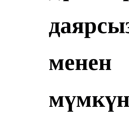
даярсыз
менен
мүмкүн