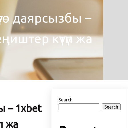
гө даярсызбы –
еңиштер күтүп жа
Search
 – 1xbet
Search
п жа