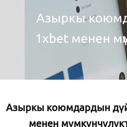
Азыркы коюмда
1xbet менен мүм
Азыркы коюмдардын дүйн
менен мүмкүнчүлүкт