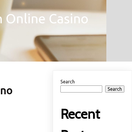
n Online Casino
Search
ino
Search
Recent