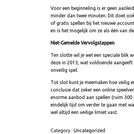
Voor een beginneling is er geen aanlei
minder dan twee minuten. Dit doet ook e
of gratis spellen bij het nieuwe accou
en is het mogelijk om ze als één van d
Niet-Gemelde Vervolgstappen
Ten slotte wil je wel een speciale blik
deze in 2013, wat voldoende aangeeft 
onveilig spel.
Tot slot kunt je meemaken hoe veilig en
conclusie dat zeker een online speelverl
enorme aanbod aan spellen (ruim 300 op
eindelijk tijd om verder te gaan met w
wel altijd een veilige limiet vast.
Category :
Uncategorized