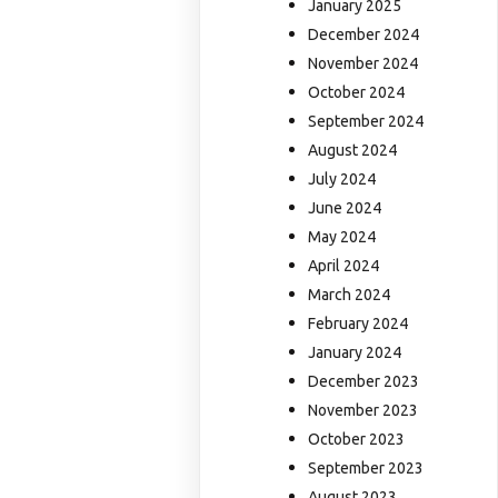
January 2025
December 2024
November 2024
October 2024
September 2024
August 2024
July 2024
June 2024
May 2024
April 2024
March 2024
February 2024
January 2024
December 2023
November 2023
October 2023
September 2023
August 2023