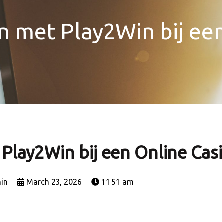
 met Play2Win bij ee
Play2Win bij een Online Cas
in
March 23, 2026
11:51 am