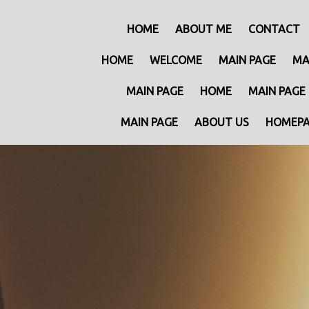
HOME
ABOUT ME
CONTACT
HOME
WELCOME
MAIN PAGE
MA
MAIN PAGE
HOME
MAIN PAGE
MAIN PAGE
ABOUT US
HOMEP