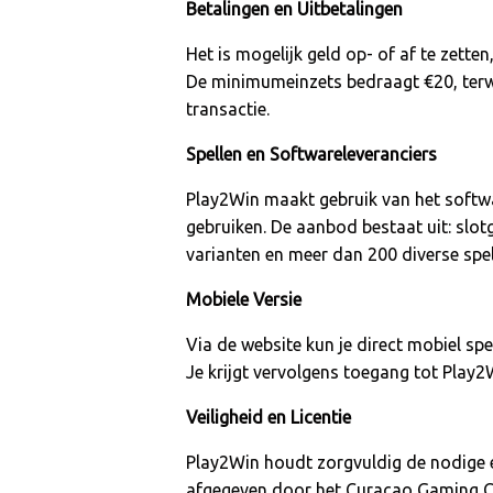
Betalingen en Uitbetalingen
Het is mogelijk geld op- of af te zette
De minimumeinzets bedraagt €20, terw
transactie.
Spellen en Softwareleveranciers
Play2Win maakt gebruik van het softw
gebruiken. De aanbod bestaat uit: slot
varianten en meer dan 200 diverse spel
Mobiele Versie
Via de website kun je direct mobiel sp
Je krijgt vervolgens toegang tot Play
Veiligheid en Licentie
Play2Win houdt zorgvuldig de nodige e
afgegeven door het Curacao Gaming C