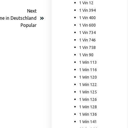
1 Vin 12
1 Vin 394
Next
1 Vin 400
me in Deutschland
Popular
1 Vin 600
1 Vin 734
1 Vin 746
1 Vin 758
1 Vin 90
1 Win 113
1 Win 116
1 Win 120
1 Win 122
1 Win 125
1 Win 126
1 Win 128
1 Win 136
1 Win 141