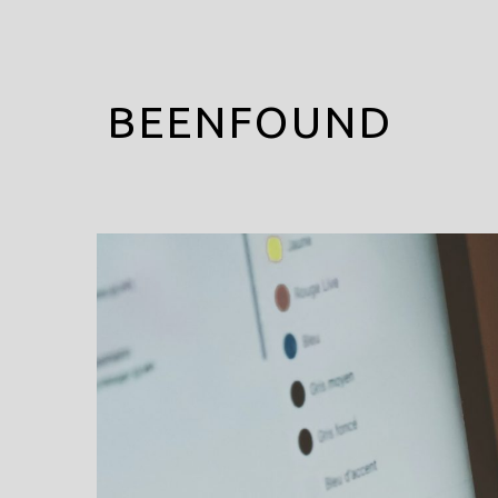
BEENFOUND