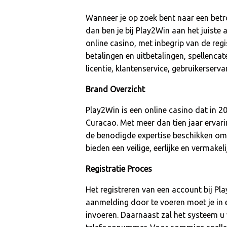
Wanneer je op zoek bent naar een betr
dan ben je bij Play2Win aan het juiste 
online casino, met inbegrip van de reg
betalingen en uitbetalingen, spellencat
licentie, klantenservice, gebruikerserva
Brand Overzicht
Play2Win is een online casino dat in 
Curacao. Met meer dan tien jaar ervari
de benodigde expertise beschikken om h
bieden een veilige, eerlijke en vermakel
Registratie Proces
Het registreren van een account bij Pl
aanmelding door te voeren moet je in 
invoeren. Daarnaast zal het systeem u