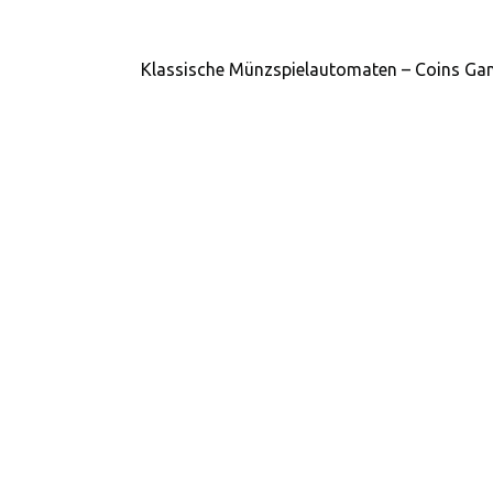
Klassische Münzspielautomaten – Coins Ga