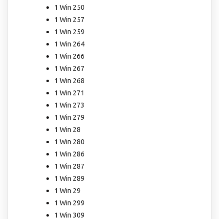
1 Win 250
1 Win 257
1 Win 259
1 Win 264
1 Win 266
1 Win 267
1 Win 268
1 Win 271
1 Win 273
1 Win 279
1 Win 28
1 Win 280
1 Win 286
1 Win 287
1 Win 289
1 Win 29
1 Win 299
1 Win 309