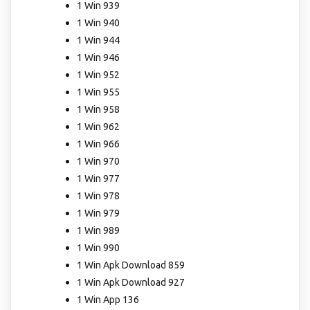
1 Win 939
1 Win 940
1 Win 944
1 Win 946
1 Win 952
1 Win 955
1 Win 958
1 Win 962
1 Win 966
1 Win 970
1 Win 977
1 Win 978
1 Win 979
1 Win 989
1 Win 990
1 Win Apk Download 859
1 Win Apk Download 927
1 Win App 136