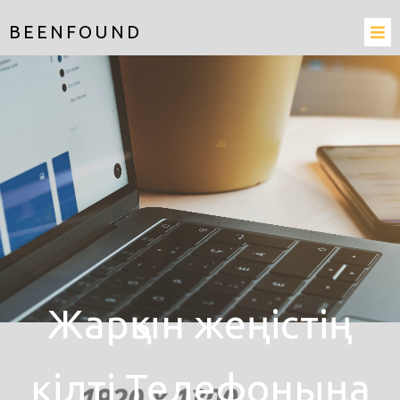
BEENFOUND
Жарқын жеңістің
кілті Телефоныңа