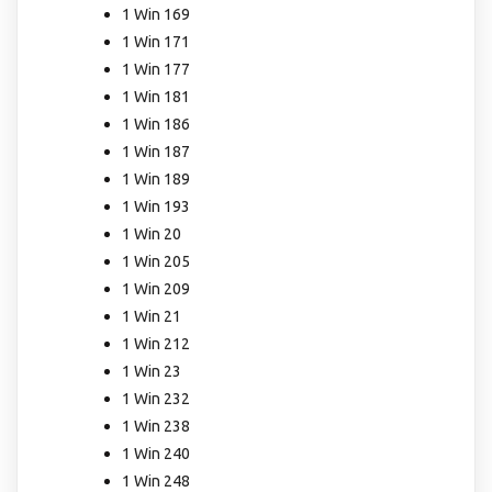
1 Win 169
1 Win 171
1 Win 177
1 Win 181
1 Win 186
1 Win 187
1 Win 189
1 Win 193
1 Win 20
1 Win 205
1 Win 209
1 Win 21
1 Win 212
1 Win 23
1 Win 232
1 Win 238
1 Win 240
1 Win 248