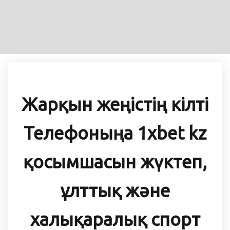
Жарқын жеңістің кілті
Телефоныңа 1xbet kz
қосымшасын жүктеп,
ұлттық және
халықаралық спорт