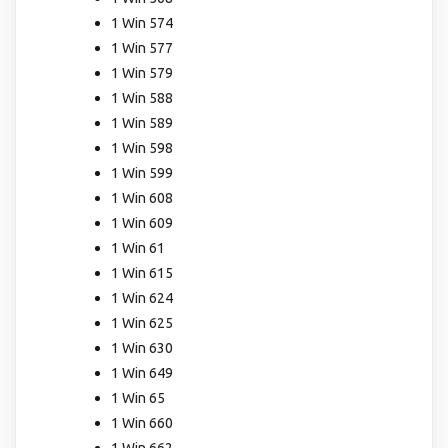
1 Win 574
1 Win 577
1 Win 579
1 Win 588
1 Win 589
1 Win 598
1 Win 599
1 Win 608
1 Win 609
1 Win 61
1 Win 615
1 Win 624
1 Win 625
1 Win 630
1 Win 649
1 Win 65
1 Win 660