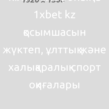
1xbet kz
қосымшасын
жүктеп, ұлттық және
халықаралық спорт
оқиғалары