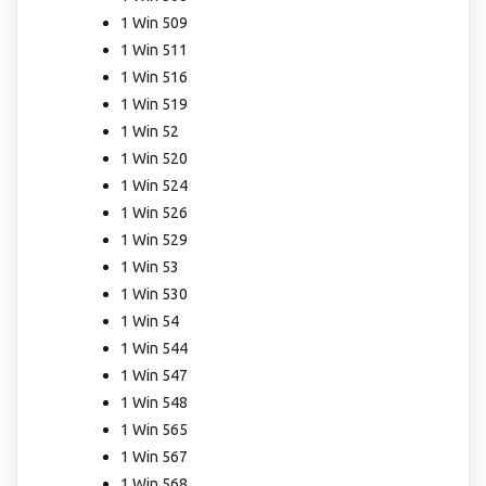
1 Win 509
1 Win 511
1 Win 516
1 Win 519
1 Win 52
1 Win 520
1 Win 524
1 Win 526
1 Win 529
1 Win 53
1 Win 530
1 Win 54
1 Win 544
1 Win 547
1 Win 548
1 Win 565
1 Win 567
1 Win 568