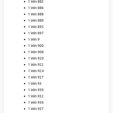
1 Win 883
1 Win 886
1 Win 888
1 Win 889
1 Win 895
1 Win 897
1 Win 9
1 Win 900
1 Win 908
1 Win 920
1 Win 922
1 Win 924
1 Win 927
1 Win 93
1 Win 930
1 Win 932
1 Win 936
1 Win 937