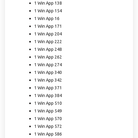
1 Win App 138
1 Win App 154
1 Win App 16
1 Win App 171
1 Win App 204
1 Win App 222
1 Win App 248
1 Win App 262
1 Win App 274
1 Win App 340
1 Win App 342
1 Win App 371
1 Win App 384
1 Win App 510
1 Win App 549
1 Win App 570
1 Win App 572
1 Win App 586