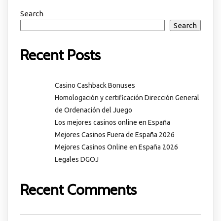
Search
Search
Recent Posts
Casino Cashback Bonuses
Homologación y certificación Dirección General
de Ordenación del Juego
Los mejores casinos online en España
Mejores Casinos Fuera de España 2026
Mejores Casinos Online en España 2026
Legales DGOJ
Recent Comments