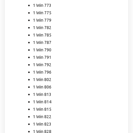
1 Win 773
1 Win 775
1 Win 779
1 Win 782
1 Win 785
1 Win 787
1 Win 790
1 Win 791
1 Win 792
1 Win 796
1 Win 802
1 Win 806
1 Win 813
1 Win 814
1 Win 815
1 Win 822
1 Win 823
1 Win 828