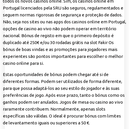
todos os novos casinos online. Sim, os casinos online em
Portugal licenciados pela SRIJ são seguros, regulamentados e
seguem normas rigorosas de segurança e proteção de dados.
Não, seja nos sites ou nas apps dos casinos online em Portugal,
opções de casino ao vivo não podem operar em território
nacional. Bónus de registo em que o primeiro depósito é
duplicado até 250€ e/ou 30 rodadas grátis na slot Fakir Os
bónus de boas vindas e as promoções para jogadores mais
experientes são pontos importantes para escolher o melhor
casino online para si.
Estas oportunidades de bónus podem chegar até si de
diferentes formas. Podem ser utilizados de forma diferente,
para que possa adaptá-los ao seu estilo do jogador e às suas
preferências de jogo. Após esse prazo, tanto o bónus como os
ganhos podem ser anulados. Jogos de mesa ou casino ao vivo
raramente contribuem. Normalmente, apenas slots
específicas são válidas. O ideal é procurar bónus com limites
de levantamento iguais ou superiores a 50 €.