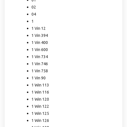
01
02
04
1
1 Vin 12
1 Vin 394
1 Vin 400
1 Vin 600
1 Vin 734
1 Vin 746
1 Vin 758
1 Vin 90
1 Win 113
1 Win 116
1 Win 120
1 Win 122
1 Win 125
1 Win 126