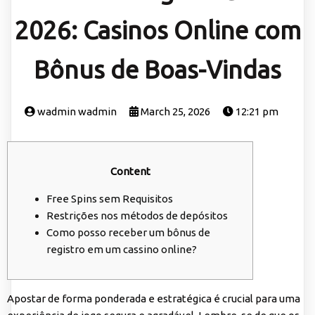
2026: Casinos Online com
Bônus de Boas-Vindas
wadmin wadmin
March 25, 2026
12:21 pm
Content
Free Spins sem Requisitos
Restrições nos métodos de depósitos
Соmо роssо rесеbеr um bônus dе
rеgіstrо еm um саssіnо оnlіnе?
Apostar de forma ponderada e estratégica é crucial para uma