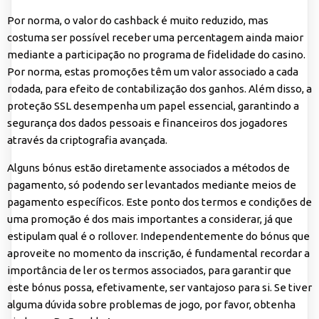
Por norma, o valor do cashback é muito reduzido, mas
costuma ser possível receber uma percentagem ainda maior
mediante a participação no programa de fidelidade do casino.
Por norma, estas promoções têm um valor associado a cada
rodada, para efeito de contabilização dos ganhos. Além disso, a
proteção SSL desempenha um papel essencial, garantindo a
segurança dos dados pessoais e financeiros dos jogadores
através da criptografia avançada.
Alguns bónus estão diretamente associados a métodos de
pagamento, só podendo ser levantados mediante meios de
pagamento específicos. Este ponto dos termos e condições de
uma promoção é dos mais importantes a considerar, já que
estipulam qual é o rollover. Independentemente do bónus que
aproveite no momento da inscrição, é fundamental recordar a
importância de ler os termos associados, para garantir que
este bónus possa, efetivamente, ser vantajoso para si. Se tiver
alguma dúvida sobre problemas de jogo, por favor, obtenha