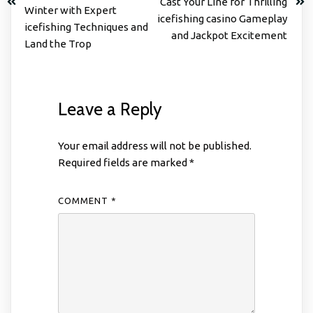
Cast Your Line for Thrilling
Winter with Expert
icefishing casino Gameplay
icefishing Techniques and
and Jackpot Excitement
Land the Trop
Leave a Reply
Your email address will not be published.
Required fields are marked
*
COMMENT
*