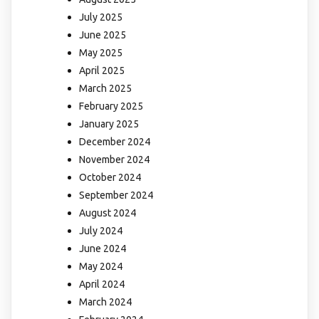
July 2025
June 2025
May 2025
April 2025
March 2025
February 2025
January 2025
December 2024
November 2024
October 2024
September 2024
August 2024
July 2024
June 2024
May 2024
April 2024
March 2024