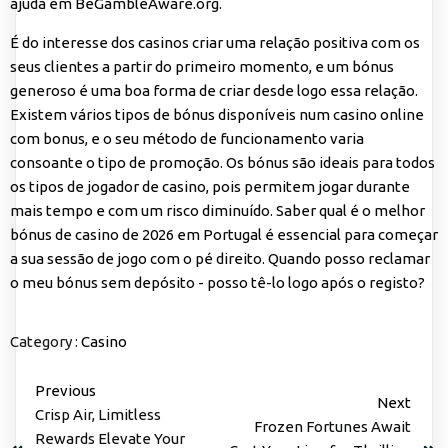
ajuda em BeGambleAware.org.
É do interesse dos casinos criar uma relação positiva com os
seus clientes a partir do primeiro momento, e um bónus
generoso é uma boa forma de criar desde logo essa relação.
Existem vários tipos de bónus disponíveis num casino online
com bonus, e o seu método de funcionamento varia
consoante o tipo de promoção. Os bónus são ideais para todos
os tipos de jogador de casino, pois permitem jogar durante
mais tempo e com um risco diminuído. Saber qual é o melhor
bónus de casino de 2026 em Portugal é essencial para começar
a sua sessão de jogo com o pé direito. Quando posso reclamar
o meu bónus sem depósito - posso tê-lo logo após o registo?
Category :
Casino
Previous
Next
Crisp Air, Limitless
Frozen Fortunes Await
Rewards Elevate Your