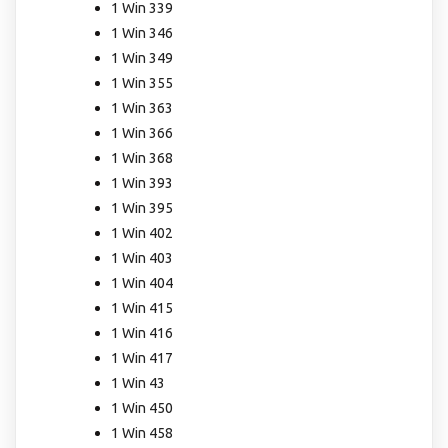
1 Win 339
1 Win 346
1 Win 349
1 Win 355
1 Win 363
1 Win 366
1 Win 368
1 Win 393
1 Win 395
1 Win 402
1 Win 403
1 Win 404
1 Win 415
1 Win 416
1 Win 417
1 Win 43
1 Win 450
1 Win 458