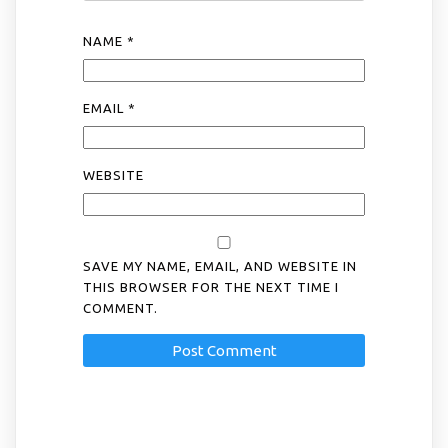
NAME
*
EMAIL
*
WEBSITE
SAVE MY NAME, EMAIL, AND WEBSITE IN
THIS BROWSER FOR THE NEXT TIME I
COMMENT.