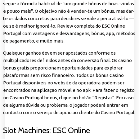
segue a fórmula habitual de "um grande bónus de boas-vindas
e pouco mais". O objetivo não é vender-te um bónus, mas dar-
te os dados concretos para decidires se vale a pena ativá-lo —
ou se é melhor ignorá-lo. Review completa do ESC Online
Portugal com vantagens e desvantagens, bónus, app, métodos
de pagamento, e muito mais.
Quaisquer ganhos devem ser apostados conforme os
multiplicadores definidos antes da conversão final. Os casino
bonus gratis proporcionam oportunidades para explorar
plataformas sem risco financeiro. Todos os bónus Casino
Portugal disponíveis no website da operadora podem ser
encontrados na aplicação móvel e no apk. Para fazer o registo
no Casino Portugal bonus, clique no botão "Registar". Em caso
de alguma dúvida ou problema, o jogador poderá entrar em
contacto com o serviço de apoio ao cliente do Casino Portugal.
Slot Machines: ESC Online