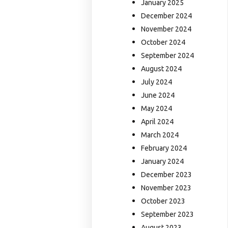
January 2025
December 2024
November 2024
October 2024
September 2024
August 2024
July 2024
June 2024
May 2024
April 2024
March 2024
February 2024
January 2024
December 2023
November 2023
October 2023
September 2023
August 2023