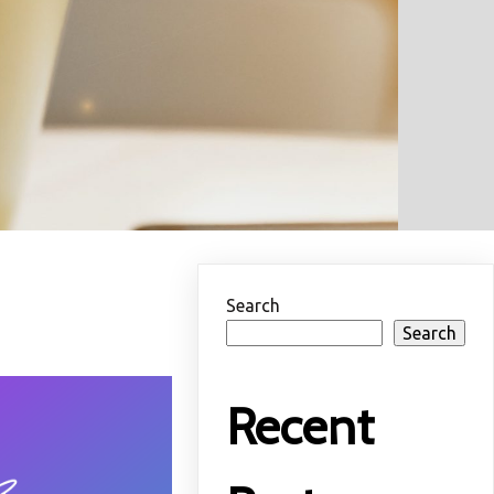
Search
Search
Recent