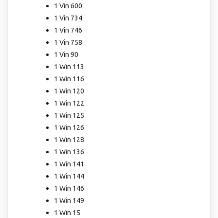
1 Vin 600
1 Vin 734
1 Vin 746
1 Vin 758
1 Vin 90
1 Win 113
1 Win 116
1 Win 120
1 Win 122
1 Win 125
1 Win 126
1 Win 128
1 Win 136
1 Win 141
1 Win 144
1 Win 146
1 Win 149
1 Win 15