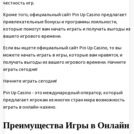
честность игр.
Кроме того, официальный сайт Pin Up Casino предлагает
привлекательные бонусы и программы лояльности,
которые помогут вам начать играть и получать выгоды из
вашего игрового времени.
Если вы ищете официальный сайт Pin Up Casino, то вы
можете начать играть в игры, которые вам нравятся, и
получать выгоды из вашего игрового времени. Начните
играть сегодня!
Начните играть сегодня!
Pin Up Casino - это международный оператор, который
предлагает игрокам из многих стран мира возможность
играть в онлайн-казино.
Преимущества Игры в Онлайн