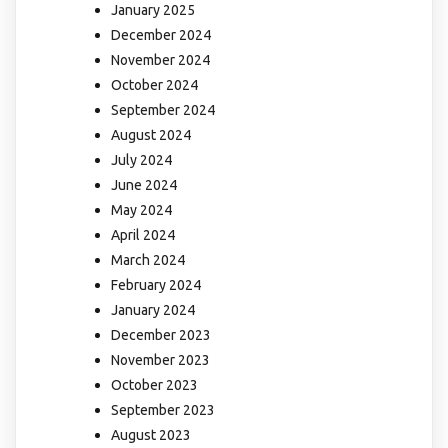
January 2025
December 2024
November 2024
October 2024
September 2024
August 2024
July 2024
June 2024
May 2024
April 2024
March 2024
February 2024
January 2024
December 2023
November 2023
October 2023
September 2023
August 2023