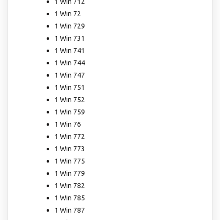
1 Win 712
1 Win 72
1 Win 729
1 Win 731
1 Win 741
1 Win 744
1 Win 747
1 Win 751
1 Win 752
1 Win 759
1 Win 76
1 Win 772
1 Win 773
1 Win 775
1 Win 779
1 Win 782
1 Win 785
1 Win 787