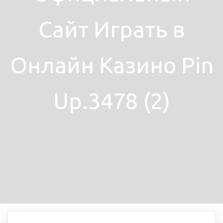
Сайт Играть в
Онлайн Казино Pin
Up.3478 (2)