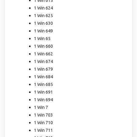
1 Win 615
1 Win 624
1 Win 625
1 Win 630
1 Win 649
1 Win 65
1 Win 660
1 Win 662
1 Win 674
1 Win 679
1 Win 684
1 Win 685
1 Win 691
1 Win 694
1 Win 7
1 Win 703
1 Win 710
1 Win 711