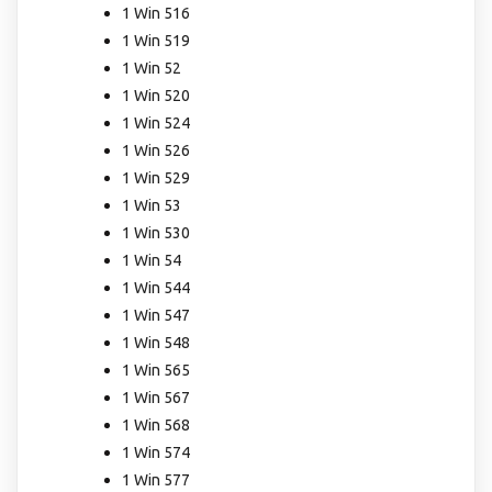
1 Win 516
1 Win 519
1 Win 52
1 Win 520
1 Win 524
1 Win 526
1 Win 529
1 Win 53
1 Win 530
1 Win 54
1 Win 544
1 Win 547
1 Win 548
1 Win 565
1 Win 567
1 Win 568
1 Win 574
1 Win 577