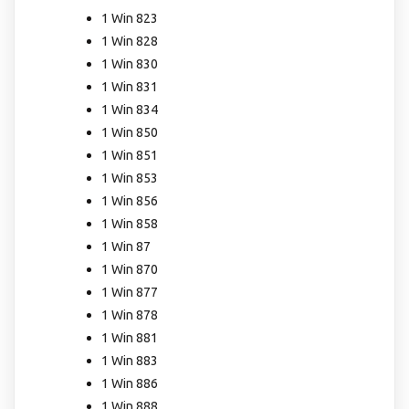
1 Win 823
1 Win 828
1 Win 830
1 Win 831
1 Win 834
1 Win 850
1 Win 851
1 Win 853
1 Win 856
1 Win 858
1 Win 87
1 Win 870
1 Win 877
1 Win 878
1 Win 881
1 Win 883
1 Win 886
1 Win 888