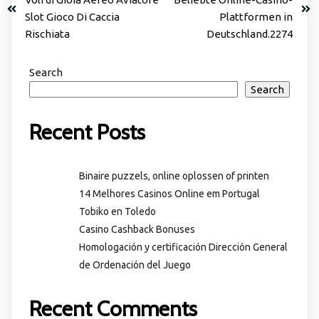
Slot Gioco Di Caccia
Plattformen in
Rischiata
Deutschland.2274
Search
Search
Recent Posts
Binaire puzzels, online oplossen of printen
14 Melhores Casinos Online em Portugal
Tobiko en Toledo
Casino Cashback Bonuses
Homologación y certificación Dirección General
de Ordenación del Juego
Recent Comments