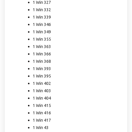
1 Win 327
1 Win 332
1 Win 339
1 Win 346
1 Win 349
1 Win 355
1 Win 363
1 Win 366
1 Win 368
1 Win 393
1 Win 395
1 Win 402
1 Win 403
1 Win 404
1 Win 415
1 Win 416
1 Win 417
1 Win 43