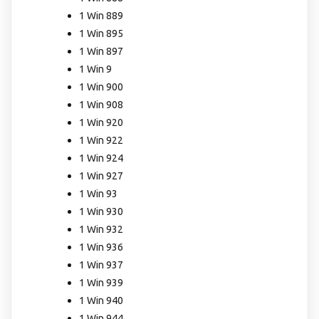
1 Win 889
1 Win 895
1 Win 897
1 Win 9
1 Win 900
1 Win 908
1 Win 920
1 Win 922
1 Win 924
1 Win 927
1 Win 93
1 Win 930
1 Win 932
1 Win 936
1 Win 937
1 Win 939
1 Win 940
1 Win 944