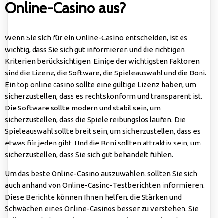
Online-Casino aus?
Wenn Sie sich für ein Online-Casino entscheiden, ist es
wichtig, dass Sie sich gut informieren und die richtigen
Kriterien berücksichtigen. Einige der wichtigsten Faktoren
sind die Lizenz, die Software, die Spieleauswahl und die Boni.
Ein top online casino sollte eine gültige Lizenz haben, um
sicherzustellen, dass es rechtskonform und transparent ist.
Die Software sollte modern und stabil sein, um
sicherzustellen, dass die Spiele reibungslos laufen. Die
Spieleauswahl sollte breit sein, um sicherzustellen, dass es
etwas für jeden gibt. Und die Boni sollten attraktiv sein, um
sicherzustellen, dass Sie sich gut behandelt fühlen.
Um das beste Online-Casino auszuwählen, sollten Sie sich
auch anhand von Online-Casino-Testberichten informieren.
Diese Berichte können Ihnen helfen, die Stärken und
Schwächen eines Online-Casinos besser zu verstehen. Sie