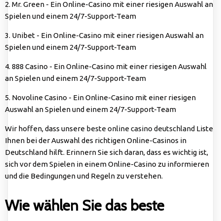
2. Mr. Green - Ein Online-Casino mit einer riesigen Auswahl an
Spielen und einem 24/7-Support-Team
3. Unibet - Ein Online-Casino mit einer riesigen Auswahl an
Spielen und einem 24/7-Support-Team
4. 888 Casino - Ein Online-Casino mit einer riesigen Auswahl
an Spielen und einem 24/7-Support-Team
5. Novoline Casino - Ein Online-Casino mit einer riesigen
Auswahl an Spielen und einem 24/7-Support-Team
Wir hoffen, dass unsere
beste online casino deutschland
Liste
Ihnen bei der Auswahl des richtigen Online-Casinos in
Deutschland hilft. Erinnern Sie sich daran, dass es wichtig ist,
sich vor dem Spielen in einem Online-Casino zu informieren
und die Bedingungen und Regeln zu verstehen.
Wie wählen Sie das beste