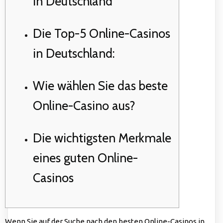
in Deutschland
Die Top-5 Online-Casinos
in Deutschland:
Wie wählen Sie das beste
Online-Casino aus?
Die wichtigsten Merkmale
eines guten Online-
Casinos
Wenn Sie auf der Suche nach den besten Online-Casinos in