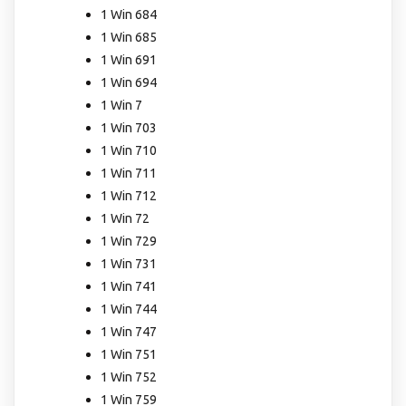
1 Win 684
1 Win 685
1 Win 691
1 Win 694
1 Win 7
1 Win 703
1 Win 710
1 Win 711
1 Win 712
1 Win 72
1 Win 729
1 Win 731
1 Win 741
1 Win 744
1 Win 747
1 Win 751
1 Win 752
1 Win 759