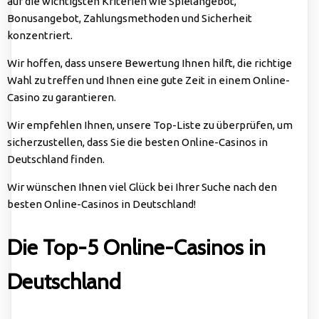
auf die wichtigsten Kriterien wie Spielangebot,
Bonusangebot, Zahlungsmethoden und Sicherheit
konzentriert.
Wir hoffen, dass unsere Bewertung Ihnen hilft, die richtige
Wahl zu treffen und Ihnen eine gute Zeit in einem Online-
Casino zu garantieren.
Wir empfehlen Ihnen, unsere Top-Liste zu überprüfen, um
sicherzustellen, dass Sie die besten Online-Casinos in
Deutschland finden.
Wir wünschen Ihnen viel Glück bei Ihrer Suche nach den
besten Online-Casinos in Deutschland!
Die Top-5 Online-Casinos in
Deutschland