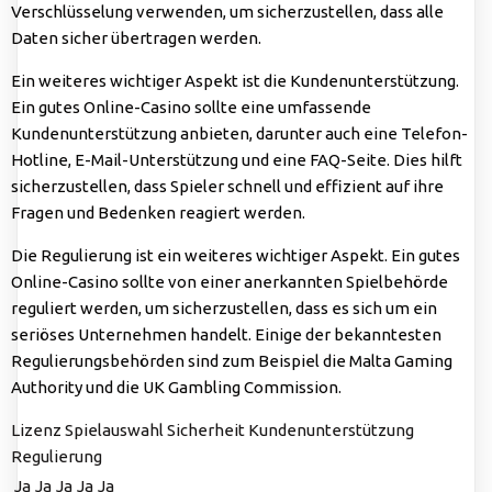
Verschlüsselung verwenden, um sicherzustellen, dass alle
Daten sicher übertragen werden.
Ein weiteres wichtiger Aspekt ist die Kundenunterstützung.
Ein gutes Online-Casino sollte eine umfassende
Kundenunterstützung anbieten, darunter auch eine Telefon-
Hotline, E-Mail-Unterstützung und eine FAQ-Seite. Dies hilft
sicherzustellen, dass Spieler schnell und effizient auf ihre
Fragen und Bedenken reagiert werden.
Die Regulierung ist ein weiteres wichtiger Aspekt. Ein gutes
Online-Casino sollte von einer anerkannten Spielbehörde
reguliert werden, um sicherzustellen, dass es sich um ein
seriöses Unternehmen handelt. Einige der bekanntesten
Regulierungsbehörden sind zum Beispiel die Malta Gaming
Authority und die UK Gambling Commission.
Lizenz Spielauswahl Sicherheit Kundenunterstützung
Regulierung
Ja
Ja
Ja
Ja
Ja