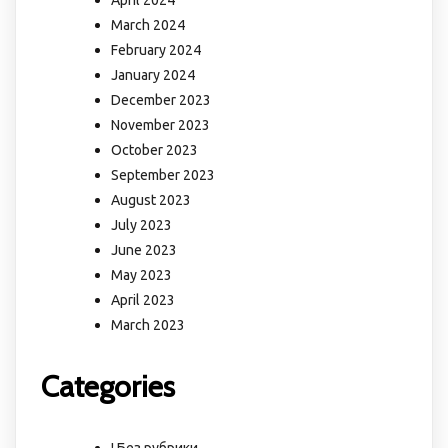
March 2024
February 2024
January 2024
December 2023
November 2023
October 2023
September 2023
August 2023
July 2023
June 2023
May 2023
April 2023
March 2023
Categories
! Без рубрики