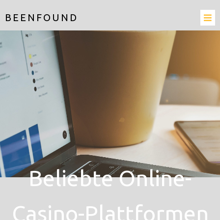
BEENFOUND
Beliebte Online-
Casino-Plattformen