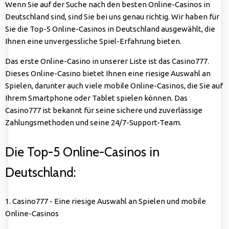
Wenn Sie auf der Suche nach den besten Online-Casinos in
Deutschland sind, sind Sie bei uns genau richtig. Wir haben für
Sie die Top-5 Online-Casinos in Deutschland ausgewählt, die
Ihnen eine unvergessliche Spiel-Erfahrung bieten.
Das erste Online-Casino in unserer Liste ist das Casino777.
Dieses Online-Casino bietet Ihnen eine riesige Auswahl an
Spielen, darunter auch viele mobile Online-Casinos, die Sie auf
Ihrem Smartphone oder Tablet spielen können. Das
Casino777 ist bekannt für seine sichere und zuverlässige
Zahlungsmethoden und seine 24/7-Support-Team.
Die Top-5 Online-Casinos in
Deutschland:
1. Casino777 - Eine riesige Auswahl an Spielen und mobile
Online-Casinos