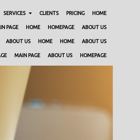
SERVICES
CLIENTS
PRICING
HOME
IN PAGE
HOME
HOMEPAGE
ABOUT US
ABOUT US
HOME
HOME
ABOUT US
AGE
MAIN PAGE
ABOUT US
HOMEPAGE