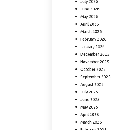
July 2026
June 2026
May 2026
April 2026
March 2026
February 2026
January 2026
December 2025
November 2025
October 2025
September 2025
August 2025
July 2025
June 2025
May 2025
April 2025
March 2025
February 2025