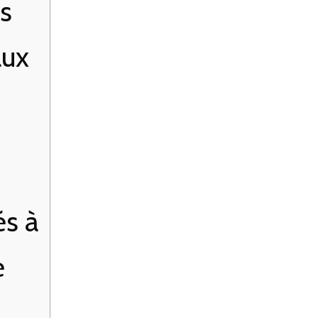
es
aux
és à
e