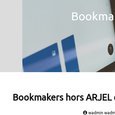
Bookmak
Bookmakers hors ARJEL en
wadmin wadm