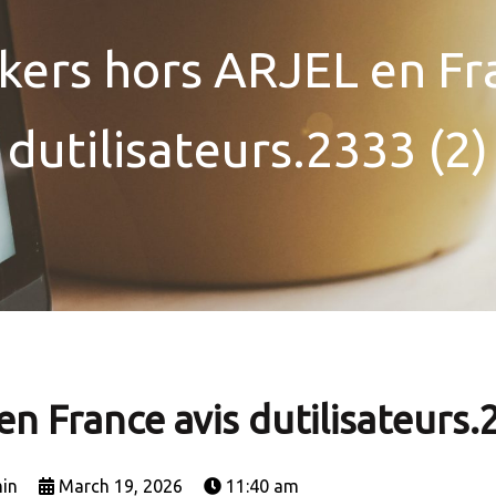
ers hors ARJEL en Fra
dutilisateurs.2333 (2)
 France avis dutilisateurs.
in
March 19, 2026
11:40 am