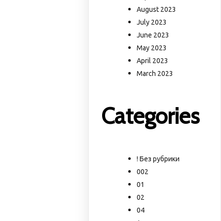
August 2023
July 2023
June 2023
May 2023
April 2023
March 2023
Categories
! Без рубрики
002
01
02
04