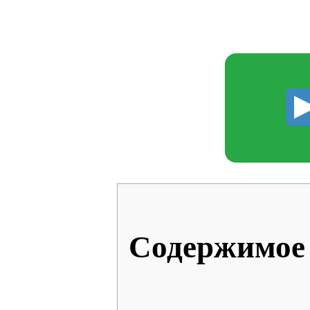
Содержимое