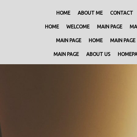
HOME
ABOUT ME
CONTACT
HOME
WELCOME
MAIN PAGE
MA
MAIN PAGE
HOME
MAIN PAGE
MAIN PAGE
ABOUT US
HOMEP