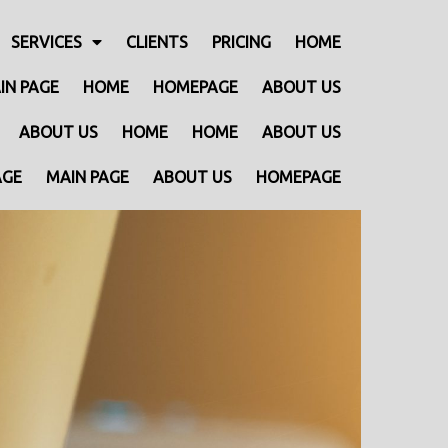
SERVICES
CLIENTS
PRICING
HOME
IN PAGE
HOME
HOMEPAGE
ABOUT US
ABOUT US
HOME
HOME
ABOUT US
AGE
MAIN PAGE
ABOUT US
HOMEPAGE