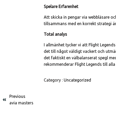
Spelare Erfarenhet
Att skicka in pengar via webbläsare och
tillsammans med en korrekt strategi ä
Total analys
I allmänhet tycker vi att Flight Legen
det till något väldigt vackert och utm
det faktiskt en välbalanserat spegl med
rekommenderar Flight Legends till alla
Category :
Uncategorized
Previous
avia masters