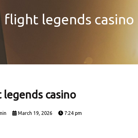
flight legends casino
t legends casino
min
March 19, 2026
7:24 pm