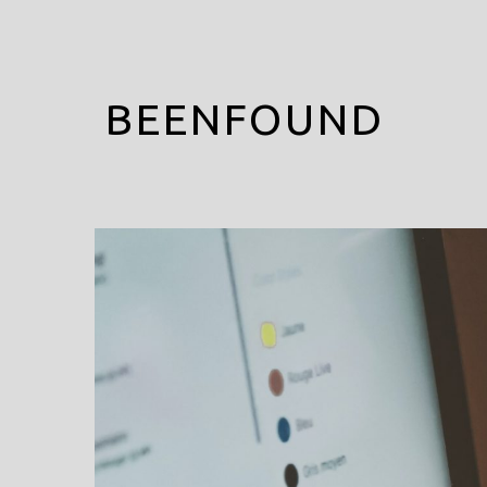
BEENFOUND