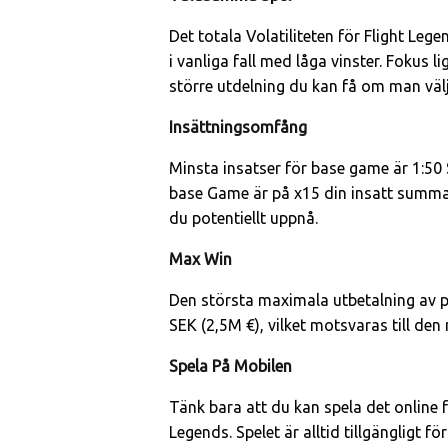
Det totala Volatiliteten för Flight L
i vanliga fall med låga vinster. Fokus 
större utdelning du kan få om man välj
Insättningsomfång
Minsta insatser för base game är 1:5
base Game är på x15 din insatt summa.
du potentiellt uppnå.
Max Win
Den största maximala utbetalning av p
SEK (2,5M €), vilket motsvaras till den
Spela På Mobilen
Tänk bara att du kan spela det online f
Legends. Spelet är alltid tillgängligt fö