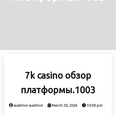
7k casino обзор
платформы.1003
wadmin wadmin
March 20, 2026
10:58 pm