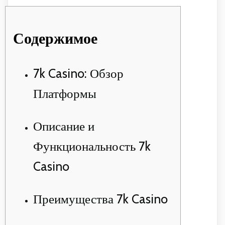
Содержимое
7k Casino: Обзор
Платформы
Описание и
Функциональность 7k
Casino
Преимущества 7k Casino