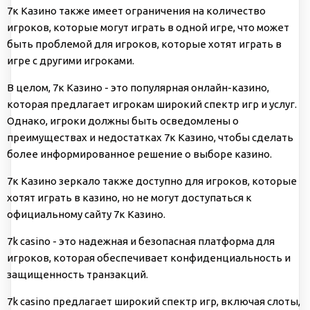
7к Казино также имеет ограничения на количество
игроков, которые могут играть в одной игре, что может
быть проблемой для игроков, которые хотят играть в
игре с другими игроками.
В целом, 7к Казино - это популярная онлайн-казино,
которая предлагает игрокам широкий спектр игр и услуг.
Однако, игроки должны быть осведомлены о
преимуществах и недостатках 7к Казино, чтобы сделать
более информированное решение о выборе казино.
7к Казино зеркало также доступно для игроков, которые
хотят играть в казино, но не могут доступаться к
официальному сайту 7к Казино.
7k casino - это надежная и безопасная платформа для
игроков, которая обеспечивает конфиденциальность и
защищенность транзакций.
7k casino предлагает широкий спектр игр, включая слоты,