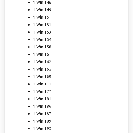
1 Win 146
1 Win 149
1 Win 15
1 Win 151
1 Win 153
1 Win 154
1 Win 158
1 Win 16
1 Win 162
1 Win 165
1 Win 169
1 Win 171
1 Win 177
1 Win 181
1 Win 186
1 Win 187
1 Win 189
1 Win 193