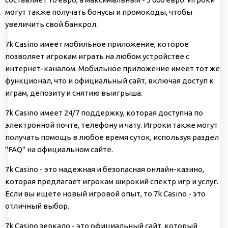
могут также получать бонусы и промокоды, чтобы
увеличить свой банкрол.
7k Casino имеет мобильное приложение, которое
позволяет игрокам играть на любом устройстве с
интернет-каналом. Мобильное приложение имеет тот же
функционал, что и официальный сайт, включая доступ к
играм, депозиту и снятию выигрыша.
7k Casino имеет 24/7 поддержку, которая доступна по
электронной почте, телефону и чату. Игроки также могут
получать помощь в любое время суток, используя раздел
"FAQ" на официальном сайте.
7k Casino - это надежная и безопасная онлайн-казино,
которая предлагает игрокам широкий спектр игр и услуг.
Если вы ищете новый игровой опыт, то 7k Casino - это
отличный выбор.
7k Casino зеркало - это официальный сайт, который