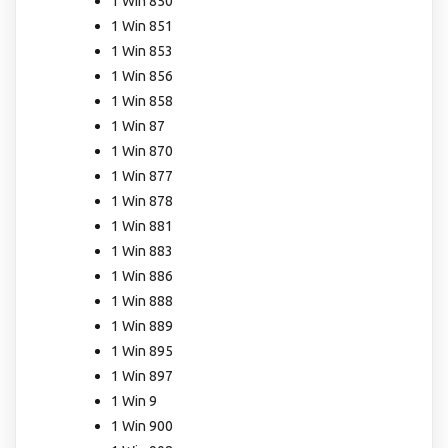
1 Win 850
1 Win 851
1 Win 853
1 Win 856
1 Win 858
1 Win 87
1 Win 870
1 Win 877
1 Win 878
1 Win 881
1 Win 883
1 Win 886
1 Win 888
1 Win 889
1 Win 895
1 Win 897
1 Win 9
1 Win 900