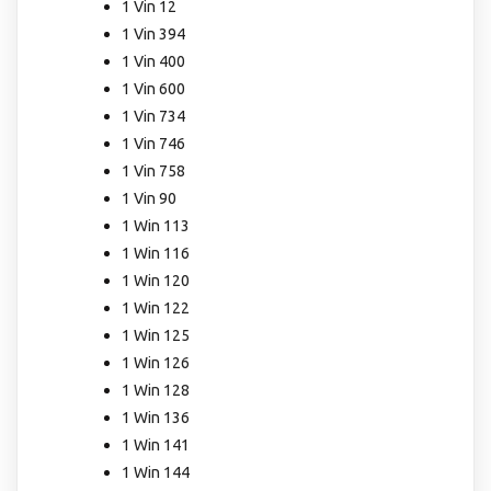
1 Vin 12
1 Vin 394
1 Vin 400
1 Vin 600
1 Vin 734
1 Vin 746
1 Vin 758
1 Vin 90
1 Win 113
1 Win 116
1 Win 120
1 Win 122
1 Win 125
1 Win 126
1 Win 128
1 Win 136
1 Win 141
1 Win 144