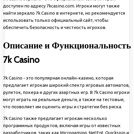
доступен по адресу 7kcasino.com. Игроки могут также
найти зеркало 7k Casino в интернете, но рекомендуется
использовать только официальный сайт, чтобы
обеспечить безопасность и честность игроков.
Описание и Функциональность
7k Casino
7k Casino - это популярная онлайн-казино, которая
предлагает игрокам широкий спектр игровых автоматов,
рулеток, покера и других азартных игр. В 7k Casino игроки
могут играть на реальные деньги, а также на тестовые,
что позволяет им оценить игры и стратегии без риска.
7k Casino также предлагает игрокам несколько
программных продуктов, включая игры от известных
разработчиков, таких как Microgaming, NetEnt, Quickspin и