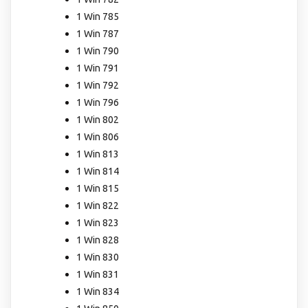
1 Win 785
1 Win 787
1 Win 790
1 Win 791
1 Win 792
1 Win 796
1 Win 802
1 Win 806
1 Win 813
1 Win 814
1 Win 815
1 Win 822
1 Win 823
1 Win 828
1 Win 830
1 Win 831
1 Win 834