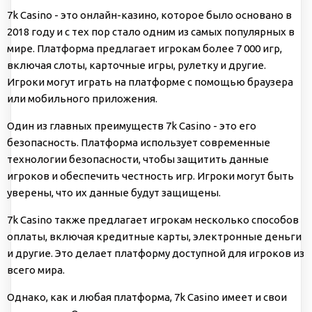
7k Casino - это онлайн-казино, которое было основано в
2018 году и с тех пор стало одним из самых популярных в
мире. Платформа предлагает игрокам более 7 000 игр,
включая слоты, карточные игры, рулетку и другие.
Игроки могут играть на платформе с помощью браузера
или мобильного приложения.
Один из главных преимуществ 7k Casino - это его
безопасность. Платформа использует современные
технологии безопасности, чтобы защитить данные
игроков и обеспечить честность игр. Игроки могут быть
уверены, что их данные будут защищены.
7k Casino также предлагает игрокам несколько способов
оплаты, включая кредитные карты, электронные деньги
и другие. Это делает платформу доступной для игроков из
всего мира.
Однако, как и любая платформа, 7k Casino имеет и свои