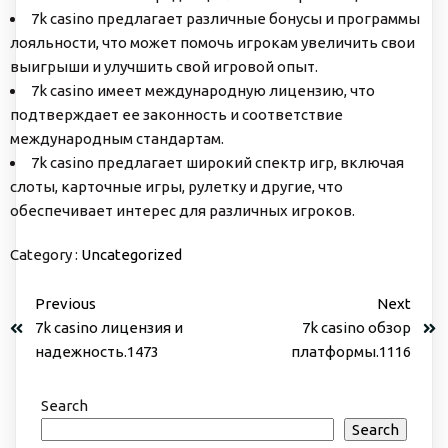
7k casino предлагает различные бонусы и программы
лояльности, что может помочь игрокам увеличить свои
выигрыши и улучшить свой игровой опыт.
7k casino имеет международную лицензию, что
подтверждает ее законность и соответствие
международным стандартам.
7k casino предлагает широкий спектр игр, включая
слоты, карточные игры, рулетку и другие, что
обеспечивает интерес для различных игроков.
Category :
Uncategorized
Previous
Next
7k casino лицензия и
7k casino обзор
надежность.1473
платформы.1116
Search
Search