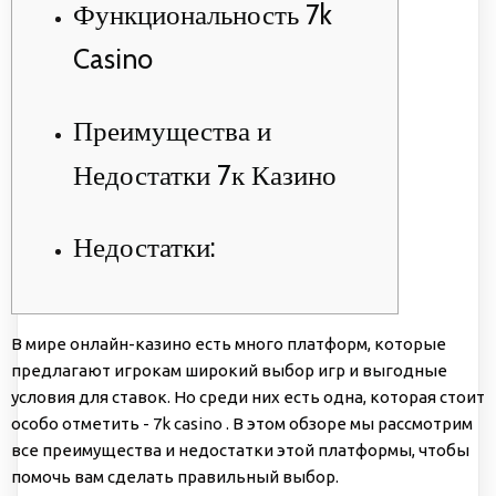
Функциональность 7k
Casino
Преимущества и
Недостатки 7к Казино
Недостатки:
В мире онлайн-казино есть много платформ, которые
предлагают игрокам широкий выбор игр и выгодные
условия для ставок. Но среди них есть одна, которая стоит
особо отметить -
7k casino
. В этом обзоре мы рассмотрим
все преимущества и недостатки этой платформы, чтобы
помочь вам сделать правильный выбор.