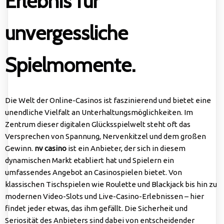
Erlebnis für
unvergessliche
Spielmomente.
Die Welt der Online-Casinos ist faszinierend und bietet eine
unendliche Vielfalt an Unterhaltungsmöglichkeiten. Im
Zentrum dieser digitalen Glücksspielwelt steht oft das
Versprechen von Spannung, Nervenkitzel und dem großen
Gewinn.
nv casino
ist ein Anbieter, der sich in diesem
dynamischen Markt etabliert hat und Spielern ein
umfassendes Angebot an Casinospielen bietet. Von
klassischen Tischspielen wie Roulette und Blackjack bis hin zu
modernen Video-Slots und Live-Casino-Erlebnissen – hier
findet jeder etwas, das ihm gefällt. Die Sicherheit und
Seriosität des Anbieters sind dabei von entscheidender