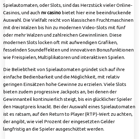
Spielautomaten, oder Slots, sind das Herzstück vieler Online-
Casinos, und auch
nv casino
bietet hier eine beeindruckende
Auswahl. Die Vielfalt reicht von klassischen Fruchtmaschinen
mit drei Walzen bis hin zu modernen Video-Slots mit fünf
oder mehr Walzen und zahlreichen Gewinnlinien. Diese
modernen Slots locken oft mit aufwendigen Grafiken,
fesselnden Soundeffekten und innovativen Bonusfunktionen
wie Freispielen, Multiplikatoren und interaktiven Spielen.
Die Beliebtheit von Spielautomaten gründet sich auf ihre
einfache Bedienbarkeit und die Möglichkeit, mit relativ
geringen Einsätzen hohe Gewinne zu erzielen. Viele Slots
bieten zudem progressive Jackpots an, bei denen der
Gewinnanteil kontinuierlich steigt, bis ein glücklicher Spieler
den Hauptpreis knackt. Bei der Auswahl eines Spielautomaten
ist es ratsam, auf den Return to Player (RTP)-Wert zu achten,
der angibt, wie viel Prozent der eingesetzten Gelder
langfristig an die Spieler ausgeschüttet werden.