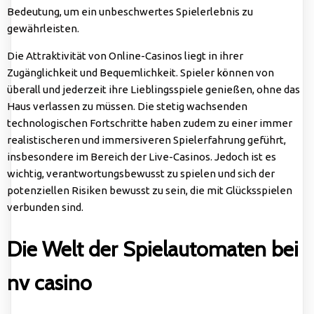
Bedeutung, um ein unbeschwertes Spielerlebnis zu
gewährleisten.
Die Attraktivität von Online-Casinos liegt in ihrer
Zugänglichkeit und Bequemlichkeit. Spieler können von
überall und jederzeit ihre Lieblingsspiele genießen, ohne das
Haus verlassen zu müssen. Die stetig wachsenden
technologischen Fortschritte haben zudem zu einer immer
realistischeren und immersiveren Spielerfahrung geführt,
insbesondere im Bereich der Live-Casinos. Jedoch ist es
wichtig, verantwortungsbewusst zu spielen und sich der
potenziellen Risiken bewusst zu sein, die mit Glücksspielen
verbunden sind.
Die Welt der Spielautomaten bei
nv casino