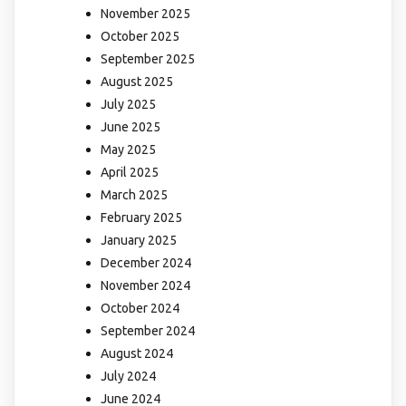
November 2025
October 2025
September 2025
August 2025
July 2025
June 2025
May 2025
April 2025
March 2025
February 2025
January 2025
December 2024
November 2024
October 2024
September 2024
August 2024
July 2024
June 2024