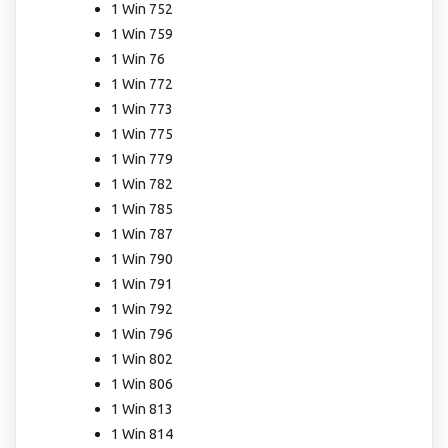
1 Win 752
1 Win 759
1 Win 76
1 Win 772
1 Win 773
1 Win 775
1 Win 779
1 Win 782
1 Win 785
1 Win 787
1 Win 790
1 Win 791
1 Win 792
1 Win 796
1 Win 802
1 Win 806
1 Win 813
1 Win 814