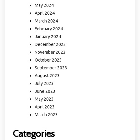
May 2024
April 2024
March 2024
February 2024
January 2024
December 2023
November 2023
October 2023
September 2023
August 2023
July 2023
June 2023
May 2023
April 2023
March 2023
Categories