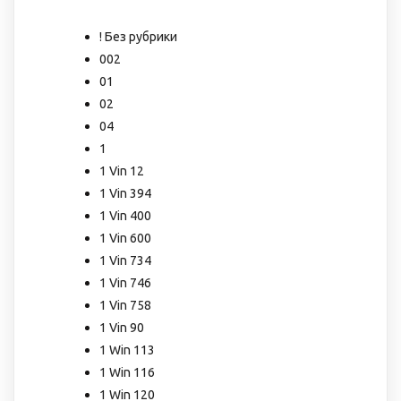
! Без рубрики
002
01
02
04
1
1 Vin 12
1 Vin 394
1 Vin 400
1 Vin 600
1 Vin 734
1 Vin 746
1 Vin 758
1 Vin 90
1 Win 113
1 Win 116
1 Win 120