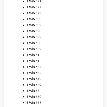
1 Win 574
1 Win 577
1 Win 579
1 Win 588
1 Win 589
1 Win 598
1 Win 599
1 Win 608
1 Win 609
1 Win 61
1 Win 615
1 Win 624
1 Win 625
1 Win 630
1 Win 649
1 Win 65
1 Win 660
1 Win 662