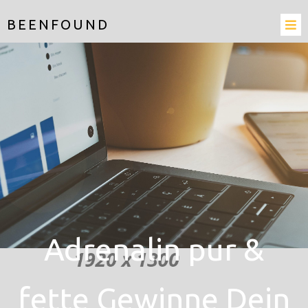
BEENFOUND
Adrenalin pur &
fette Gewinne Dein