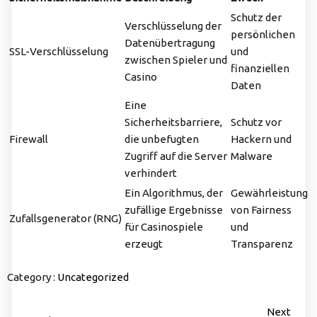
Schutz der
Verschlüsselung der
persönlichen
Datenübertragung
SSL-Verschlüsselung
und
zwischen Spieler und
finanziellen
Casino
Daten
Eine
Sicherheitsbarriere,
Schutz vor
Firewall
die unbefugten
Hackern und
Zugriff auf die Server
Malware
verhindert
Ein Algorithmus, der
Gewährleistung
zufällige Ergebnisse
von Fairness
Zufallsgenerator (RNG)
für Casinospiele
und
erzeugt
Transparenz
Category :
Uncategorized
Next