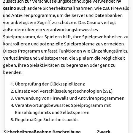
Zusätzlich zur Verschlüsselungstechnologie verwendet
nv
casino
auch andere Sicherheitsmaßnahmen, wie z.B. Firewalls
und Antivirenprogramme, um die Server und Datenbanken
vor unbefugtem Zugriff zu schützen. Das Casino verfügt
außerdem über ein verantwortungsbewusstes
Spielprogramm, das Spielern hilft, ihre Spielgewohnheiten zu
kontrollieren und potenzielle Spielprobleme zu vermeiden.
Dieses Programm umfasst Funktionen wie Einzahlungslimits,
Verlustlimits und Selbstsperren, die Spielern die Möglichkeit
geben, ihre Spielaktivitäten zu begrenzen oder ganz zu
beenden.
Überprüfung der Glücksspiellizenz
Einsatz von Verschlüsselungstechnologien (SSL).
Verwendung von Firewalls und Antivirenprogrammen
Verantwortungsbewusstes Spielprogramm mit
Einzahlungslimits und Selbstsperren
Regelmäßige Sicherheitsaudits
Sicherheitsmaßnahme
Beschreibung
Zweck