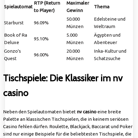
RTP (Return
Maximaler
Spielautomat
Thema
to Player)
Gewinn
50.000
Edelsteine und
Starburst
96.09%
Münzen
Weltraum
Book of Ra
5.000
Ägypten und
95.10%
Deluxe
Münzen
Abenteuer
Gonzo's
20.000
Inka-Kultur und
96.00%
Quest
Münzen
Schatzsuche
Tischspiele: Die Klassiker im nv
casino
Neben den Spielautomaten bietet
nv casino
eine breite
Palette an klassischen Tischspielen, die in keinem seriösen
Casino fehlen dürfen. Roulette, Blackjack, Baccarat und Poker
sind nur einige Beispiele für die beliebtesten Tischspiele, die