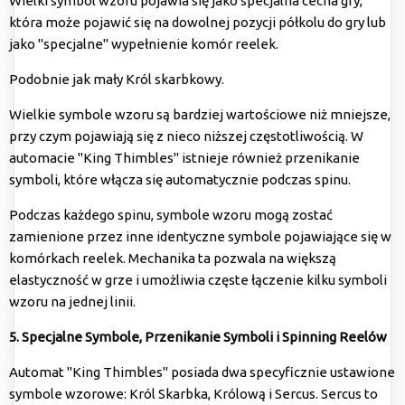
Wielki symbol wzoru pojawia się jako specjalna cecha gry,
która może pojawić się na dowolnej pozycji półkolu do gry lub
jako "specjalne" wypełnienie komór reelek.
Podobnie jak mały Król skarbkowy.
Wielkie symbole wzoru są bardziej wartościowe niż mniejsze,
przy czym pojawiają się z nieco niższej częstotliwością. W
automacie "King Thimbles" istnieje również przenikanie
symboli, które włącza się automatycznie podczas spinu.
Podczas każdego spinu, symbole wzoru mogą zostać
zamienione przez inne identyczne symbole pojawiające się w
komórkach reelek. Mechanika ta pozwala na większą
elastyczność w grze i umożliwia częste łączenie kilku symboli
wzoru na jednej linii.
5. Specjalne Symbole, Przenikanie Symboli i Spinning Reelów
Automat "King Thimbles" posiada dwa specyficznie ustawione
symbole wzorowe: Król Skarbka, Królową i Sercus. Sercus to