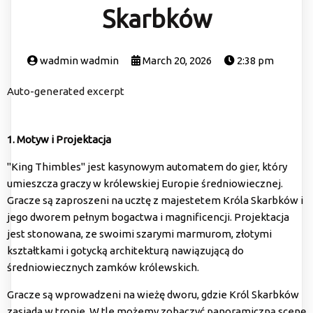
Skarbków
wadmin wadmin
March 20, 2026
2:38 pm
Auto-generated excerpt
1. Motyw i Projektacja
"King Thimbles" jest kasynowym automatem do gier, który
umieszcza graczy w królewskiej Europie średniowiecznej.
Gracze są zaproszeni na ucztę z majestetem Króla Skarbków i
jego dworem pełnym bogactwa i magnificencji. Projektacja
jest stonowana, ze swoimi szarymi marmurom, złotymi
kształtkami i gotycką architekturą nawiązującą do
średniowiecznych zamków królewskich.
Gracze są wprowadzeni na wieżę dworu, gdzie Król Skarbków
zasiada w tronie. W tle możemy zobaczyć panoramiczną scenę