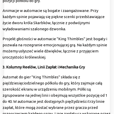
pozycji półkolu do gry.
Animacje w automacie są bogate i zaangażowane. Przy
każdym spinie pojawiają się piękne scenki przedstawiające
życie dworu króla Skarbków, łącznie z podwójnymi
wyładowaniami szalonego dzwonka.
Projekt głośności w automacie "King Thimbles" jest bogaty i
pozwala na rozegranie emocjonującej grą. Na każdym spinie
możemy usłyszeć wiele dźwięków, łącznie z przyjęciem
uroczystości królewskiej.
3. Kolumny Reelów, Linii Zapłat i Mechanika Gry
Automat do gier "King Thimbles" składa się z
pięćdziesięciodzielnego półkolu do gry, który zajmuje całą
szerokość ekranu w urządzeniu mobilnym. Półki są
zgrupowane na jednej linii i obejmują wszystkie pozycję od 1
do 40. W automacie jest dostępnych pięćtydzieści trzy liniie
zapłat, które mogą zostać wybrane przez gracza przed
rozpoczęciem każdego spinu. Linie zapłaty są wskazane przez