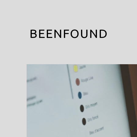
BEENFOUND