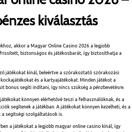
pénzes kiválasztás
ékhoz, akkor a Magyar Online Casino 2026 a legjobb
rissített, biztonságos és játékosbarát, így biztosíthatja a
 játékokat kínál, beleértve a szórakoztató szórakozási
 a kockajátékokat és a kartyajátékokat. Minden játékot a
t bonus segíti indítani, így nincs szükség a pénzbevetésre.
játékokat könnyen elérhetővé teszi a felhasználóknak, és a
kciók segítenek a játékban. A játékokat könnyen kezelheti, és a
a segítségi szolgáltatások is.
en a játékokat a legjobb magyar online casino kínál, így