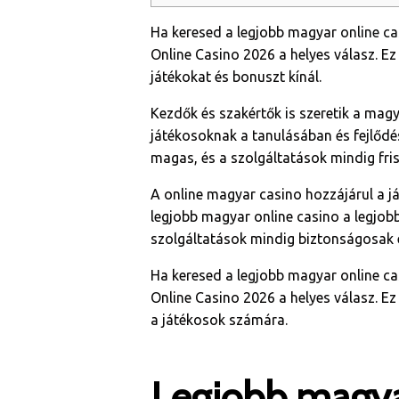
Ha keresed a legjobb magyar
online c
Online Casino 2026 a helyes válasz. Ez
játékokat és bonuszt kínál.
Kezdők és szakértők is szeretik a magy
játékosoknak a tanulásában és fejlőd
magas, és a szolgáltatások mindig fris
A online magyar casino hozzájárul a 
legjobb magyar online casino a legjob
szolgáltatások mindig biztonságosak é
Ha keresed a legjobb magyar online ca
Online Casino 2026 a helyes válasz. Ez 
a játékosok számára.
Legjobb magya