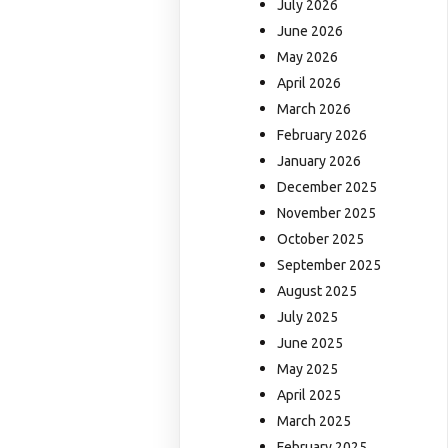
July 2026
June 2026
May 2026
April 2026
March 2026
February 2026
January 2026
December 2025
November 2025
October 2025
September 2025
August 2025
July 2025
June 2025
May 2025
April 2025
March 2025
February 2025