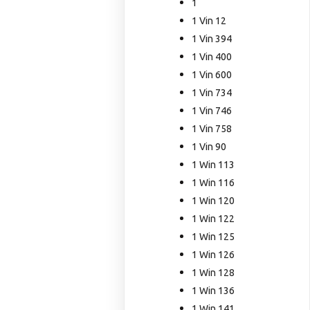
1
1 Vin 12
1 Vin 394
1 Vin 400
1 Vin 600
1 Vin 734
1 Vin 746
1 Vin 758
1 Vin 90
1 Win 113
1 Win 116
1 Win 120
1 Win 122
1 Win 125
1 Win 126
1 Win 128
1 Win 136
1 Win 141