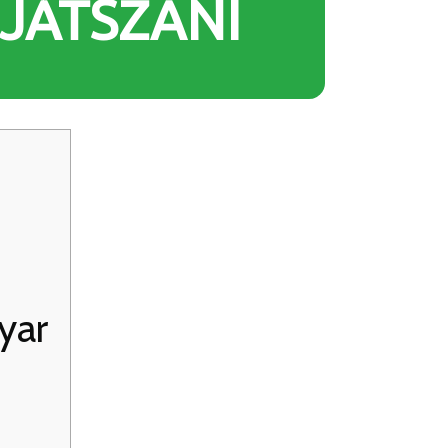
JÁTSZANI
yar