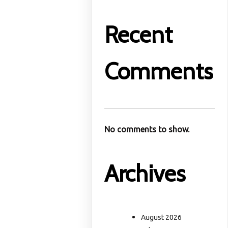
Recent
Comments
No comments to show.
Archives
August 2026