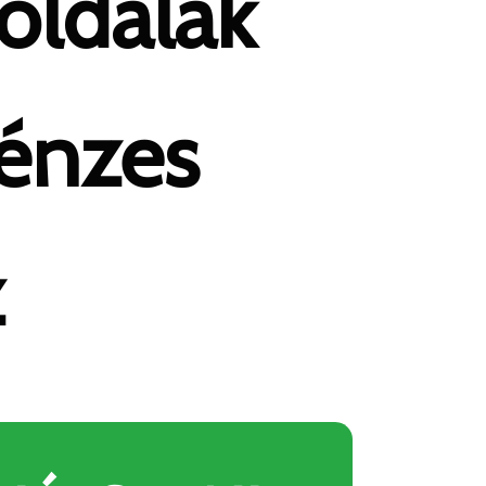
oldalak
pénzes
z