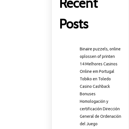
Recent
Posts
Binaire puzzels, online
oplossen of printen
14 Melhores Casinos
Online em Portugal
Tobiko en Toledo
Casino Cashback
Bonuses
Homologación y
certificación Dirección
General de Ordenación
del Juego