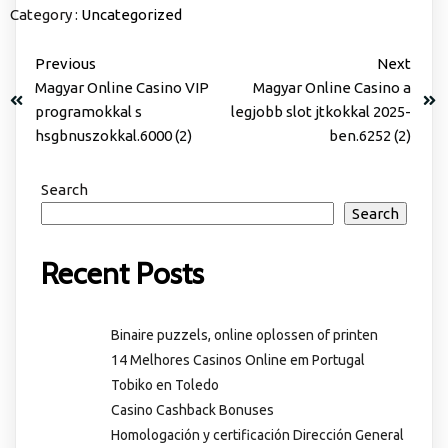
Category :
Uncategorized
Previous
Next
Magyar Online Casino VIP
Magyar Online Casino a
programokkal s
legjobb slot jtkokkal 2025-
hsgbnuszokkal.6000 (2)
ben.6252 (2)
Search
Search
Recent Posts
Binaire puzzels, online oplossen of printen
14 Melhores Casinos Online em Portugal
Tobiko en Toledo
Casino Cashback Bonuses
Homologación y certificación Dirección General