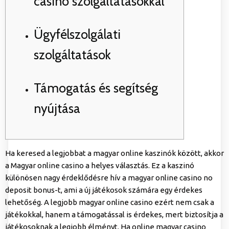
casino szolgáltatásokkal
Ügyfélszolgálati
szolgáltatások
Támogatás és segítség
nyújtása
Ha keresed a legjobbat a magyar online kaszinók között, akkor
a Magyar
online casino
a helyes választás. Ez a kaszinó
különösen nagy érdeklődésre hív a magyar online casino no
deposit bonus-t, ami a új játékosok számára egy érdekes
lehetőség. A legjobb magyar online casino ezért nem csak a
játékokkal, hanem a támogatással is érdekes, mert biztosítja a
játékosoknak a legjobb élményt. Ha online magyar casino