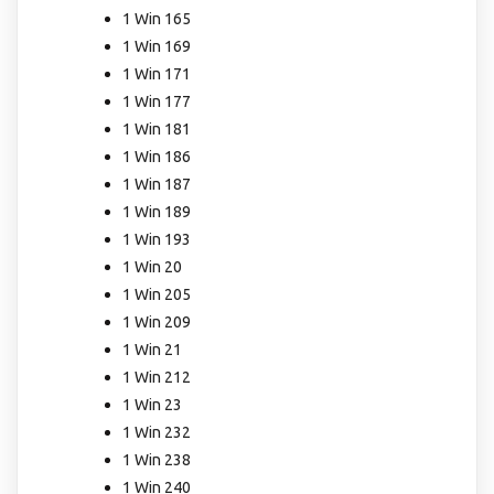
1 Win 165
1 Win 169
1 Win 171
1 Win 177
1 Win 181
1 Win 186
1 Win 187
1 Win 189
1 Win 193
1 Win 20
1 Win 205
1 Win 209
1 Win 21
1 Win 212
1 Win 23
1 Win 232
1 Win 238
1 Win 240