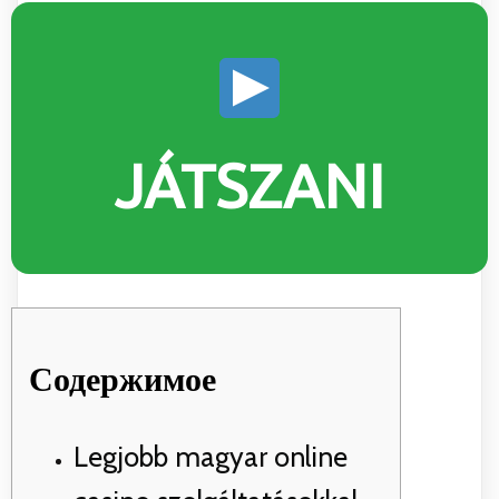
JÁTSZANI
Содержимое
Legjobb magyar online