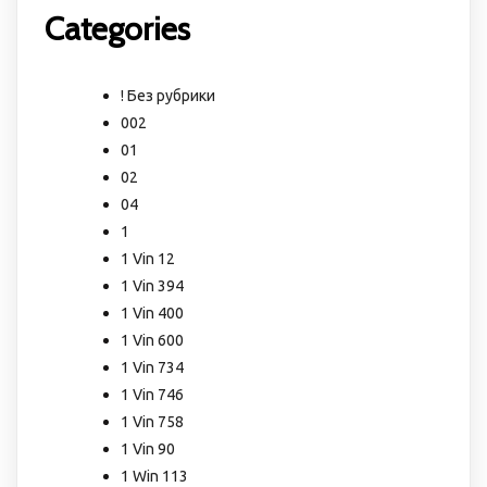
Categories
! Без рубрики
002
01
02
04
1
1 Vin 12
1 Vin 394
1 Vin 400
1 Vin 600
1 Vin 734
1 Vin 746
1 Vin 758
1 Vin 90
1 Win 113