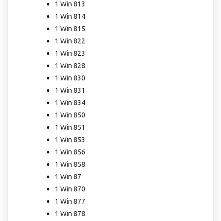
1 Win 813
1 Win 814
1 Win 815
1 Win 822
1 Win 823
1 Win 828
1 Win 830
1 Win 831
1 Win 834
1 Win 850
1 Win 851
1 Win 853
1 Win 856
1 Win 858
1 Win 87
1 Win 870
1 Win 877
1 Win 878