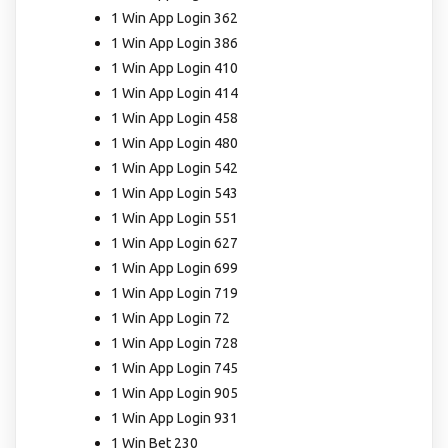
1 Win App Login 362
1 Win App Login 386
1 Win App Login 410
1 Win App Login 414
1 Win App Login 458
1 Win App Login 480
1 Win App Login 542
1 Win App Login 543
1 Win App Login 551
1 Win App Login 627
1 Win App Login 699
1 Win App Login 719
1 Win App Login 72
1 Win App Login 728
1 Win App Login 745
1 Win App Login 905
1 Win App Login 931
1 Win Bet 230