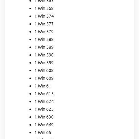
1 Win 567
1 Win 568
1 Win 574
1 Win 577
1 Win 579
1 Win 588
1 Win 589
1 Win 598
1 Win 599
1 Win 608
1 Win 609
1 Win 61
1 Win 615
1 Win 624
1 Win 625
1 Win 630
1 Win 649
1 Win 65