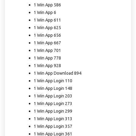
1 Win App 586
1 Win App 6
1 Win App 611
1 Win App 625
1 Win App 656
1 Win App 667
1 Win App 701
1 Win App 778
1 Win App 928
1 Win App Download 894
1 Win App Login 110
1 Win App Login 148
1 Win App Login 203
1 Win App Login 273
1 Win App Login 299
1 Win App Login 313
1 Win App Login 357
1 Win App Login 361