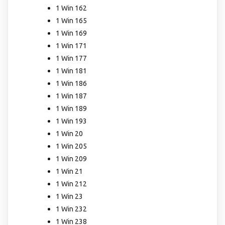
1 Win 162
1 Win 165
1 Win 169
1 Win 171
1 Win 177
1 Win 181
1 Win 186
1 Win 187
1 Win 189
1 Win 193
1 Win 20
1 Win 205
1 Win 209
1 Win 21
1 Win 212
1 Win 23
1 Win 232
1 Win 238