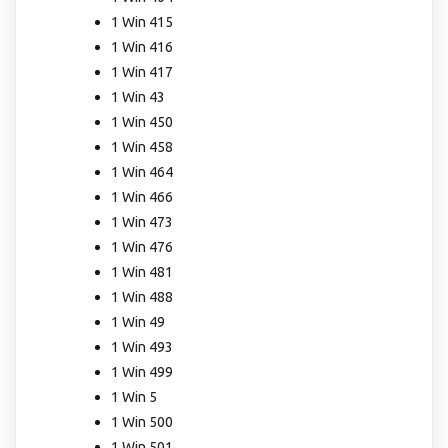
1 Win 415
1 Win 416
1 Win 417
1 Win 43
1 Win 450
1 Win 458
1 Win 464
1 Win 466
1 Win 473
1 Win 476
1 Win 481
1 Win 488
1 Win 49
1 Win 493
1 Win 499
1 Win 5
1 Win 500
1 Win 501