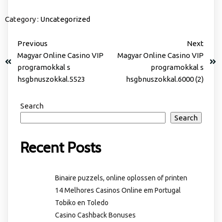
Category :
Uncategorized
Previous
Next
Magyar Online Casino VIP
Magyar Online Casino VIP
programokkal s
programokkal s
hsgbnuszokkal.5523
hsgbnuszokkal.6000 (2)
Search
Search
Recent Posts
Binaire puzzels, online oplossen of printen
14 Melhores Casinos Online em Portugal
Tobiko en Toledo
Casino Cashback Bonuses