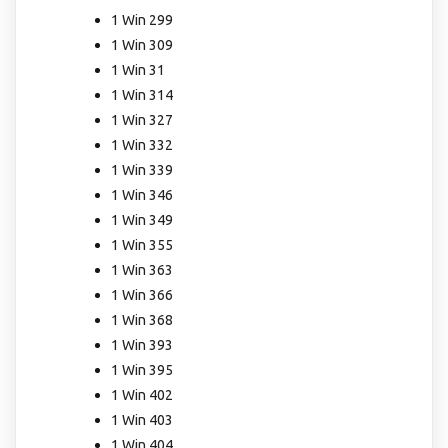
1 Win 299
1 Win 309
1 Win 31
1 Win 314
1 Win 327
1 Win 332
1 Win 339
1 Win 346
1 Win 349
1 Win 355
1 Win 363
1 Win 366
1 Win 368
1 Win 393
1 Win 395
1 Win 402
1 Win 403
1 Win 404