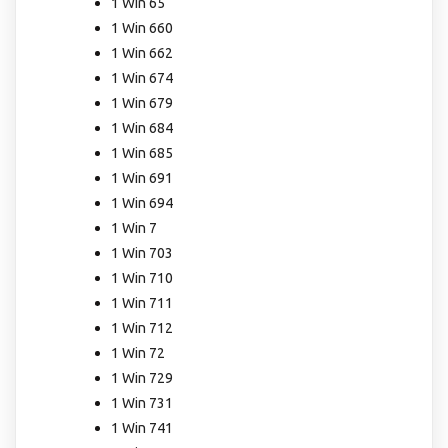
1 Win 65
1 Win 660
1 Win 662
1 Win 674
1 Win 679
1 Win 684
1 Win 685
1 Win 691
1 Win 694
1 Win 7
1 Win 703
1 Win 710
1 Win 711
1 Win 712
1 Win 72
1 Win 729
1 Win 731
1 Win 741