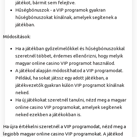
játékot, bármit sem felejtve.
Hűségbónuszok - a VIP programok gyakran
hűségbónuszokat kínálnak, amelyek segítenek a
játékban.
Módosítások:
Ha a játékban győzelmelőkkel és hűségbónuszokkal
szeretnél többet, érdemes ellenőrizni, hogy melyik
magyar online casino VIP programot használod.
A játékod alapján módosíthatod a VIP programodat.
Például, ha sokat játssz egy adott játékban, a
játékvezetők gyakran külön VIP programot kínálnak
neked.
Ha új játékokat szeretnél tanulni, nézd meg a magyar
online casino VIP programokat, amelyek segítenek
neked ezekben a játékokban is.
Ha újra értékelni szeretnél a VIP programodat, nézd meg a
legjobb magyar online casino VIP programokat. A játékod