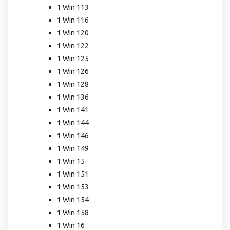
1 Win 113
1 Win 116
1 Win 120
1 Win 122
1 Win 125
1 Win 126
1 Win 128
1 Win 136
1 Win 141
1 Win 144
1 Win 146
1 Win 149
1 Win 15
1 Win 151
1 Win 153
1 Win 154
1 Win 158
1 Win 16