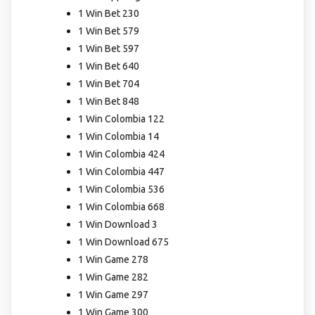
1 Win Bet 230
1 Win Bet 579
1 Win Bet 597
1 Win Bet 640
1 Win Bet 704
1 Win Bet 848
1 Win Colombia 122
1 Win Colombia 14
1 Win Colombia 424
1 Win Colombia 447
1 Win Colombia 536
1 Win Colombia 668
1 Win Download 3
1 Win Download 675
1 Win Game 278
1 Win Game 282
1 Win Game 297
1 Win Game 300