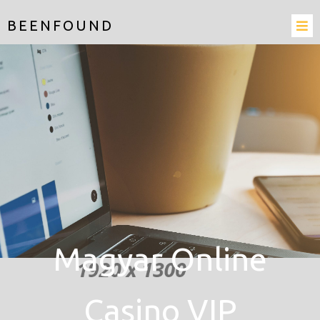
BEENFOUND
Magyar Online
Casino VIP