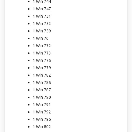
1 Win 744
1 Win 747
1 Win 751
1 Win 752
1 Win 759
1 Win 76
1 Win 772
1 Win 773
1 Win 775
1 Win 779
1 Win 782
1 Win 785
1 Win 787
1 Win 790
1 Win 791
1 Win 792
1 Win 796
1 Win 802