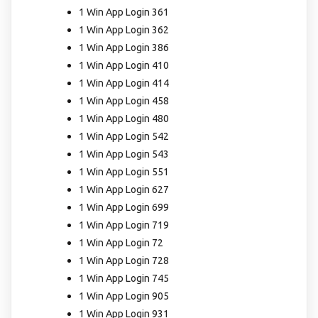
1 Win App Login 361
1 Win App Login 362
1 Win App Login 386
1 Win App Login 410
1 Win App Login 414
1 Win App Login 458
1 Win App Login 480
1 Win App Login 542
1 Win App Login 543
1 Win App Login 551
1 Win App Login 627
1 Win App Login 699
1 Win App Login 719
1 Win App Login 72
1 Win App Login 728
1 Win App Login 745
1 Win App Login 905
1 Win App Login 931