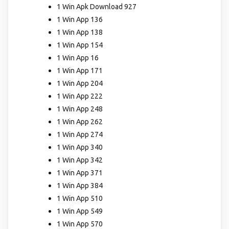
1 Win Apk Download 927
1 Win App 136
1 Win App 138
1 Win App 154
1 Win App 16
1 Win App 171
1 Win App 204
1 Win App 222
1 Win App 248
1 Win App 262
1 Win App 274
1 Win App 340
1 Win App 342
1 Win App 371
1 Win App 384
1 Win App 510
1 Win App 549
1 Win App 570