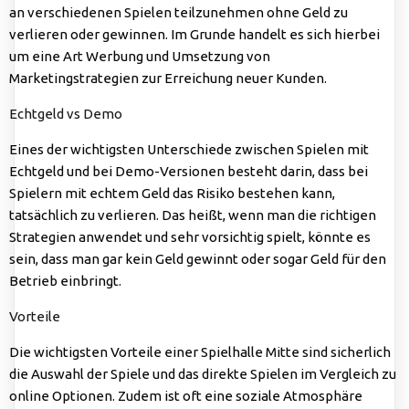
an verschiedenen Spielen teilzunehmen ohne Geld zu
verlieren oder gewinnen. Im Grunde handelt es sich hierbei
um eine Art Werbung und Umsetzung von
Marketingstrategien zur Erreichung neuer Kunden.
Echtgeld vs Demo
Eines der wichtigsten Unterschiede zwischen Spielen mit
Echtgeld und bei Demo-Versionen besteht darin, dass bei
Spielern mit echtem Geld das Risiko bestehen kann,
tatsächlich zu verlieren. Das heißt, wenn man die richtigen
Strategien anwendet und sehr vorsichtig spielt, könnte es
sein, dass man gar kein Geld gewinnt oder sogar Geld für den
Betrieb einbringt.
Vorteile
Die wichtigsten Vorteile einer Spielhalle Mitte sind sicherlich
die Auswahl der Spiele und das direkte Spielen im Vergleich zu
online Optionen. Zudem ist oft eine soziale Atmosphäre