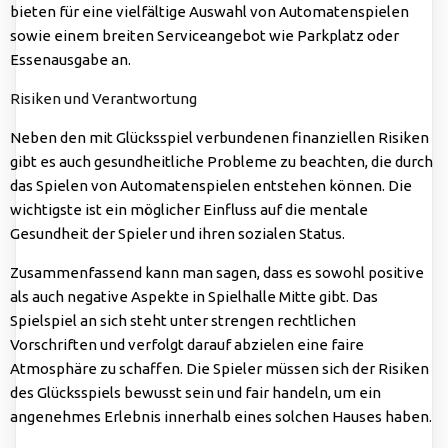
bieten für eine vielfältige Auswahl von Automatenspielen
sowie einem breiten Serviceangebot wie Parkplatz oder
Essenausgabe an.
Risiken und Verantwortung
Neben den mit Glücksspiel verbundenen finanziellen Risiken
gibt es auch gesundheitliche Probleme zu beachten, die durch
das Spielen von Automatenspielen entstehen können. Die
wichtigste ist ein möglicher Einfluss auf die mentale
Gesundheit der Spieler und ihren sozialen Status.
Zusammenfassend kann man sagen, dass es sowohl positive
als auch negative Aspekte in Spielhalle Mitte gibt. Das
Spielspiel an sich steht unter strengen rechtlichen
Vorschriften und verfolgt darauf abzielen eine faire
Atmosphäre zu schaffen. Die Spieler müssen sich der Risiken
des Glücksspiels bewusst sein und fair handeln, um ein
angenehmes Erlebnis innerhalb eines solchen Hauses haben.