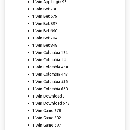
1 Win App Login 931
1 Win Bet 230
1 Win Bet 579
1 Win Bet 597
1 Win Bet 640
1 Win Bet 704
1 Win Bet 848
1 Win Colombia 122
1 Win Colombia 14
1 Win Colombia 424
1 Win Colombia 447
1 Win Colombia 536
1 Win Colombia 668
1 Win Download 3
1 Win Download 675
1 Win Game 278
1 Win Game 282
1 Win Game 297