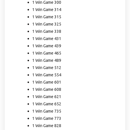
1 Win Game 300
1 Win Game 314
1 Win Game 315
1 Win Game 325
1 Win Game 338
1 Win Game 431
1 Win Game 439
1 Win Game 465
1 Win Game 489
1 Win Game 512
1 Win Game 554
1 Win Game 601
1 Win Game 608
1 Win Game 621
1 Win Game 652
1 Win Game 735
1 Win Game 773
1 Win Game 828