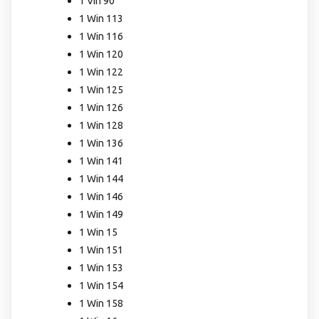
1 Vin 90
1 Win 113
1 Win 116
1 Win 120
1 Win 122
1 Win 125
1 Win 126
1 Win 128
1 Win 136
1 Win 141
1 Win 144
1 Win 146
1 Win 149
1 Win 15
1 Win 151
1 Win 153
1 Win 154
1 Win 158