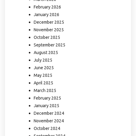
February 2026
January 2026
December 2025
November 2025
October 2025
September 2025
August 2025
July 2025
June 2025
May 2025
April 2025
March 2025
February 2025
January 2025
December 2024
November 2024
October 2024
September 2024