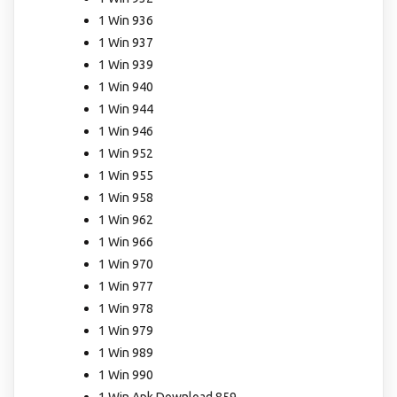
1 Win 936
1 Win 937
1 Win 939
1 Win 940
1 Win 944
1 Win 946
1 Win 952
1 Win 955
1 Win 958
1 Win 962
1 Win 966
1 Win 970
1 Win 977
1 Win 978
1 Win 979
1 Win 989
1 Win 990