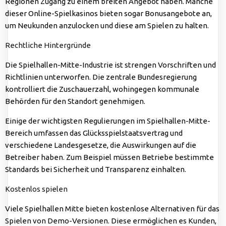
Regionen Zugang zu einem breiten Angebot haben. Manche
dieser Online-Spielkasinos bieten sogar Bonusangebote an,
um Neukunden anzulocken und diese am Spielen zu halten.
Rechtliche Hintergründe
Die Spielhallen-Mitte-Industrie ist strengen Vorschriften und
Richtlinien unterworfen. Die zentrale Bundesregierung
kontrolliert die Zuschauerzahl, wohingegen kommunale
Behörden für den Standort genehmigen.
Einige der wichtigsten Regulierungen im Spielhallen-Mitte-
Bereich umfassen das Glücksspielstaatsvertrag und
verschiedene Landesgesetze, die Auswirkungen auf die
Betreiber haben. Zum Beispiel müssen Betriebe bestimmte
Standards bei Sicherheit und Transparenz einhalten.
Kostenlos spielen
Viele Spielhallen Mitte bieten kostenlose Alternativen für das
Spielen von Demo-Versionen. Diese ermöglichen es Kunden,