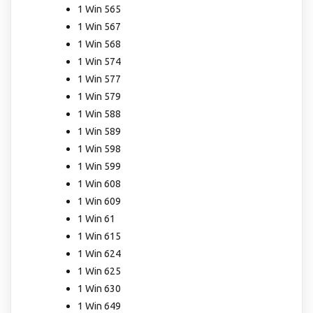
1 Win 565
1 Win 567
1 Win 568
1 Win 574
1 Win 577
1 Win 579
1 Win 588
1 Win 589
1 Win 598
1 Win 599
1 Win 608
1 Win 609
1 Win 61
1 Win 615
1 Win 624
1 Win 625
1 Win 630
1 Win 649