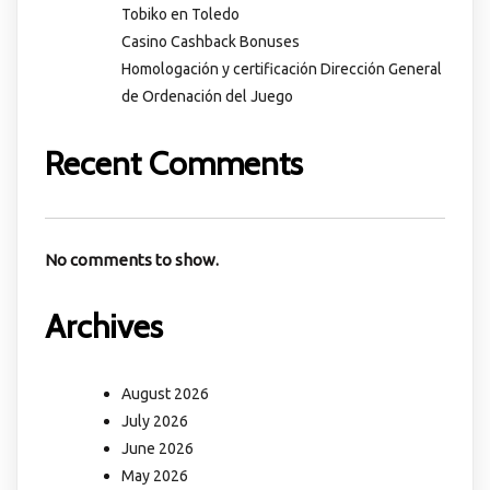
Tobiko en Toledo
Casino Cashback Bonuses
Homologación y certificación Dirección General
de Ordenación del Juego
Recent Comments
No comments to show.
Archives
August 2026
July 2026
June 2026
May 2026