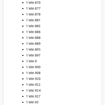
1 Win 870
1 Win 877
1 Win 878
1 Win 881
1 Win 883
1 Win 886
1 Win 888
1 Win 889
1 Win 895
1 Win 897
1 Win 9
1 Win 900
1 Win 908
1 Win 920
1 Win 922
1 Win 924
1 Win 927
1 Win 93