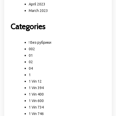
April 2023
March 2023
Categories
! Без рубрики
002
01
02
04
1
1 Vin 12
1 Vin 394
1 Vin 400
1 Vin 600
1 Vin 734
1 Vin 746