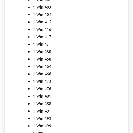
1 Win 403
1 Win 404
1 Win 415
1 Win 416
1 Win 417
1 Win 43
1 Win 450
1 Win 458
1 Win 464
1 Win 466
1 Win 473
1 Win 476
1 Win 481
1 Win 488
1 Win 49
1 Win 493
1 Win 499