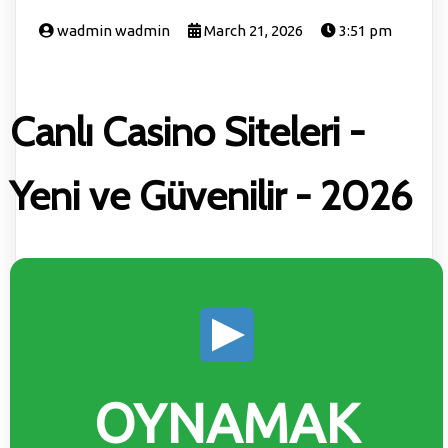
wadmin wadmin
March 21, 2026
3:51 pm
Canlı Casino Siteleri -
Yeni ve Güvenilir - 2026
OYNAMAK