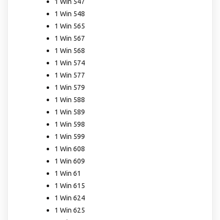
1 Win 547
1 Win 548
1 Win 565
1 Win 567
1 Win 568
1 Win 574
1 Win 577
1 Win 579
1 Win 588
1 Win 589
1 Win 598
1 Win 599
1 Win 608
1 Win 609
1 Win 61
1 Win 615
1 Win 624
1 Win 625