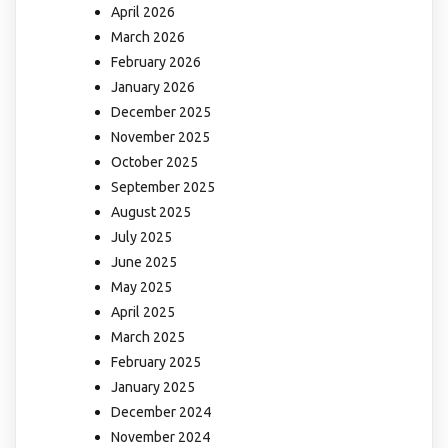
April 2026
March 2026
February 2026
January 2026
December 2025
November 2025
October 2025
September 2025
August 2025
July 2025
June 2025
May 2025
April 2025
March 2025
February 2025
January 2025
December 2024
November 2024