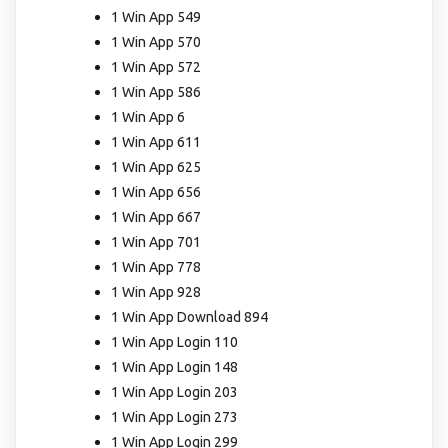
1 Win App 549
1 Win App 570
1 Win App 572
1 Win App 586
1 Win App 6
1 Win App 611
1 Win App 625
1 Win App 656
1 Win App 667
1 Win App 701
1 Win App 778
1 Win App 928
1 Win App Download 894
1 Win App Login 110
1 Win App Login 148
1 Win App Login 203
1 Win App Login 273
1 Win App Login 299