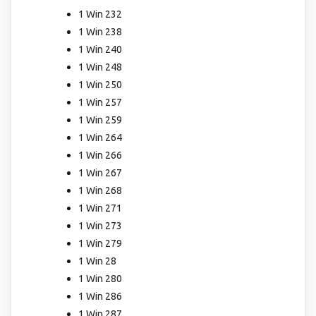
1 Win 232
1 Win 238
1 Win 240
1 Win 248
1 Win 250
1 Win 257
1 Win 259
1 Win 264
1 Win 266
1 Win 267
1 Win 268
1 Win 271
1 Win 273
1 Win 279
1 Win 28
1 Win 280
1 Win 286
1 Win 287