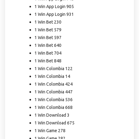
1 Win App Login 905
1 Win App Login 931
1 Win Bet 230
1 Win Bet 579
1 Win Bet 597
1 Win Bet 640
1 Win Bet 704
1 Win Bet 848
1 Win Colombia 122
1 Win Colombia 14
1 Win Colombia 424
1 Win Colombia 447
1 Win Colombia 536
1 Win Colombia 668
1 Win Download 3
1 Win Download 675
1 Win Game 278
1 Win Game 282