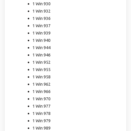
1 Win 930
1 Win 932
1 Win 936
1 Win 937
1 Win 939
1 Win 940
1 Win 944
1 Win 946
1 Win 952
1 Win 955
1 Win 958
1 Win 962
1 Win 966
1 Win 970
1 Win 977
1 Win 978
1 Win 979
1 Win 989