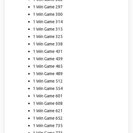
1 Win Game 297
1 Win Game 300
1 Win Game 314
1 Win Game 315
1 Win Game 325
1 Win Game 338
1 Win Game 431
1 Win Game 439
1 Win Game 465
1 Win Game 489
1 Win Game 512
1 Win Game 554
1 Win Game 601
1 Win Game 608
1 Win Game 621
1 Win Game 652
1 Win Game 735
1 Win Game 773