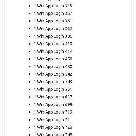
1 Win App Login 313
1 Win App Login 357
1 Win App Login 361
1 Win App Login 362
1 Win App Login 386
1 Win App Login 410
1 Win App Login 414
1 Win App Login 458
1 Win App Login 480
1 Win App Login 542
1 Win App Login 543
1 Win App Login 551
1 Win App Login 627
1 Win App Login 699
1 Win App Login 719
1 Win App Login 72
1 Win App Login 728
1 Win App Login 745