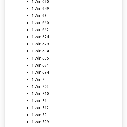
1 Win 630
1 Win 649
1 Win 65
1 Win 660
1 Win 662
1 Win 674
1 Win 679
1 Win 684
1 Win 685
1 Win 691
1 Win 694
1 Win 7
1 Win 703
1 Win 710
1 Win 711
1 Win 712
1 Win 72
1 Win 729