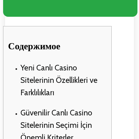
Содержимое
Yeni Canlı Casino
Sitelerinin Özellikleri ve
Farklılıkları
Güvenilir Canlı Casino
Sitelerinin Seçimi İçin
Önemli Kriterler