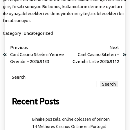
giriş fırsatı sunuyor. Bu bonus, kullanıcıların deneme oyunları
ile oynayabilecekleri ve deneyimlerini iyileştirebilecekleri bir
fırsat sunuyor.
Category :
Uncategorized
Previous
Next
Canl Casino Siteleri Yeni ve
Canl Casino Siteleri –
Gvenilir – 2026.9133
Gvenilir Liste 2026.9112
Search
Search
Recent Posts
Binaire puzzels, online oplossen of printen
14 Melhores Casinos Online em Portugal