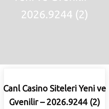
2026.9244 (2)
Canl Casino Siteleri Yeni ve
Gvenilir – 2026.9244 (2)