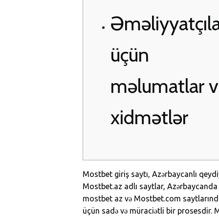
Əməliyyatçıla
üçün
məlumatlar 
xidmətlər
Mostbet giriş saytı, Azərbaycanlı qeyd
Mostbet.az adlı saytlar, Azərbaycanda ç
mostbet az
və Mostbet.com saytların
üçün sadə və müraciətli bir prosesdir