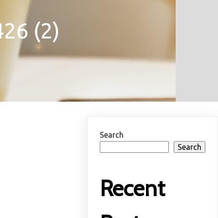
26 (2)
Search
Search
Recent