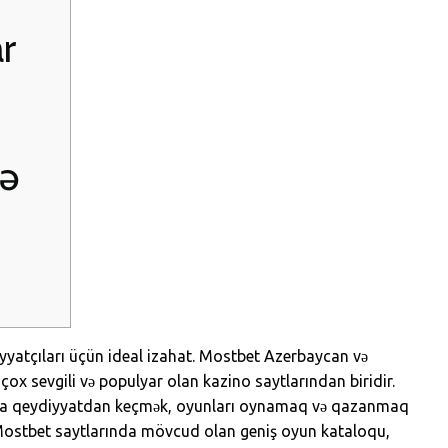
r
və
iyyatçıları üçün ideal izahat. Mostbet Azerbaycan və
ox sevgili və populyar olan kazino saytlarından biridir.
da qeydiyyatdan keçmək, oyunları oynamaq və qazanmaq
. Mostbet saytlarında mövcud olan geniş oyun kataloqu,