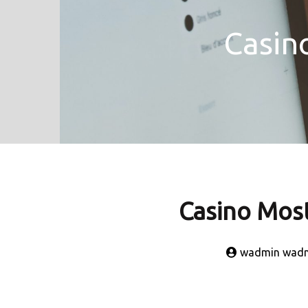
Casin
Casino Most
wadmin wad