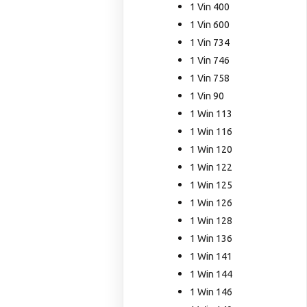
1 Vin 400
1 Vin 600
1 Vin 734
1 Vin 746
1 Vin 758
1 Vin 90
1 Win 113
1 Win 116
1 Win 120
1 Win 122
1 Win 125
1 Win 126
1 Win 128
1 Win 136
1 Win 141
1 Win 144
1 Win 146