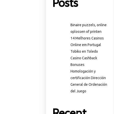
Posts
Binaire puzzels, online
oplossen of printen
14 Melhores Casinos
Online em Portugal
Tobiko en Toledo
Casino Cashback
Bonuses
Homologación y
certificación Dirección
General de Ordenación
del Juego
Recent