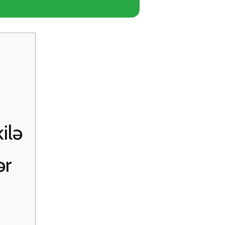
ilə
ər