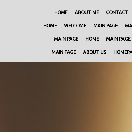
HOME
ABOUT ME
CONTACT
HOME
WELCOME
MAIN PAGE
MA
MAIN PAGE
HOME
MAIN PAGE
MAIN PAGE
ABOUT US
HOMEP