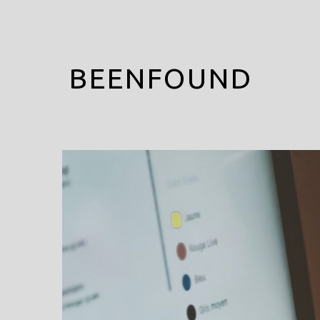
BEENFOUND