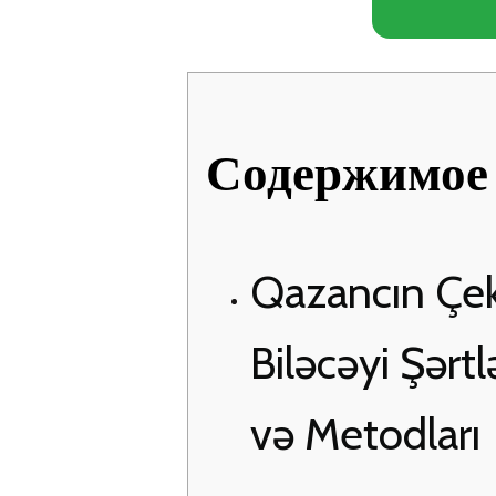
Содержимое
Qazancın Çek
Biləcəyi Şərtl
və Metodları