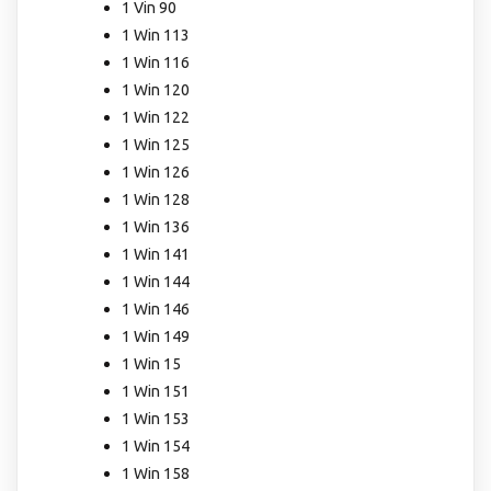
1 Vin 90
1 Win 113
1 Win 116
1 Win 120
1 Win 122
1 Win 125
1 Win 126
1 Win 128
1 Win 136
1 Win 141
1 Win 144
1 Win 146
1 Win 149
1 Win 15
1 Win 151
1 Win 153
1 Win 154
1 Win 158