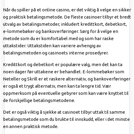
Når du spiller på et online casino, er det viktig å velge en sikker
og praktisk betalingsmetode. De fleste casinoer tilbyr et bredt
utvalg av betalingsmetoder, inkludert kredittkort, debetkort,
e-lommebøker og bankoverføringer. Sørg for å velge en
metode som du er komfortabel med og som har raske
uttakstider. Uttakstiden kan variere avhengig av
betalingsmetoden og casinoets interne prosedyrer.
Kredittkort og debetkort er populære valg, men det kan ta
noen dager før uttakene er behandlet. E-lommebøker som
Neteller og Skrill er et raskere alternativ, og bankoverføringer
er også et trygt alternativ, men kan ta lengre tid. Vær
oppmerksom på eventuelle gebyrer som kan være knyttet til
de forskjellige betalingsmetodene.
Det er også viktig å sjekke at casinoet tilbyr uttak til samme
betalingsmetode som du brukte til innskudd, eller i det minste
en annen praktisk metode.