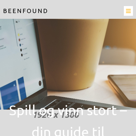
BEENFOUND
Spill og vinn stort –
din guide til