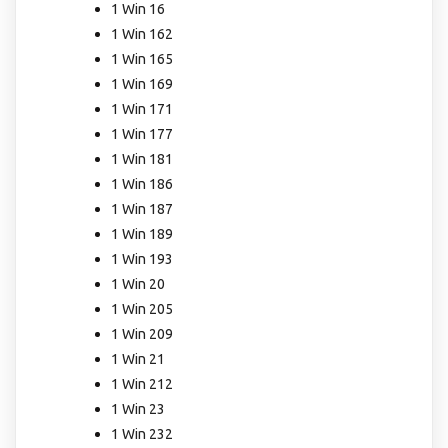
1 Win 16
1 Win 162
1 Win 165
1 Win 169
1 Win 171
1 Win 177
1 Win 181
1 Win 186
1 Win 187
1 Win 189
1 Win 193
1 Win 20
1 Win 205
1 Win 209
1 Win 21
1 Win 212
1 Win 23
1 Win 232