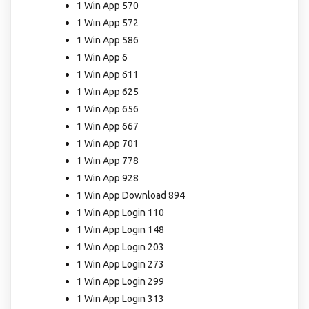
1 Win App 570
1 Win App 572
1 Win App 586
1 Win App 6
1 Win App 611
1 Win App 625
1 Win App 656
1 Win App 667
1 Win App 701
1 Win App 778
1 Win App 928
1 Win App Download 894
1 Win App Login 110
1 Win App Login 148
1 Win App Login 203
1 Win App Login 273
1 Win App Login 299
1 Win App Login 313