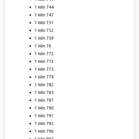
1 Win 744
1 Win 747
1 Win 751
1 Win 752
1 Win 759
1 Win 76
1 Win 772
1 Win 773
1 Win 775
1 Win 779
1 Win 782
1 Win 785
1 Win 787
1 Win 790
1 Win 791
1 Win 792
1 Win 796
1 Win 802