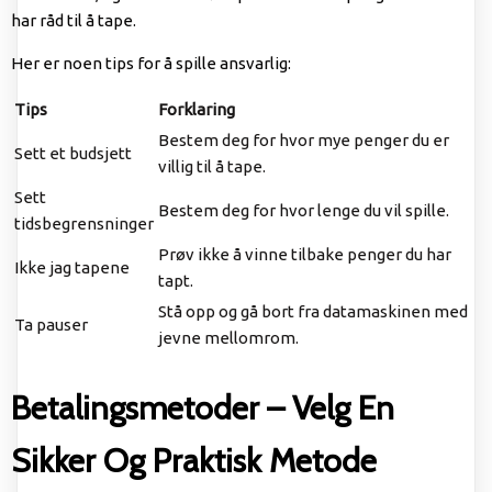
har råd til å tape.
Her er noen tips for å spille ansvarlig:
Tips
Forklaring
Bestem deg for hvor mye penger du er
Sett et budsjett
villig til å tape.
Sett
Bestem deg for hvor lenge du vil spille.
tidsbegrensninger
Prøv ikke å vinne tilbake penger du har
Ikke jag tapene
tapt.
Stå opp og gå bort fra datamaskinen med
Ta pauser
jevne mellomrom.
Betalingsmetoder – Velg En
Sikker Og Praktisk Metode