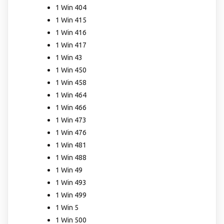
1 Win 404
1 Win 415
1 Win 416
1 Win 417
1 Win 43
1 Win 450
1 Win 458
1 Win 464
1 Win 466
1 Win 473
1 Win 476
1 Win 481
1 Win 488
1 Win 49
1 Win 493
1 Win 499
1 Win 5
1 Win 500