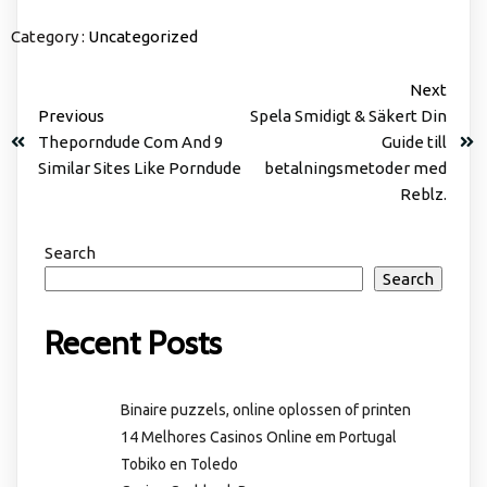
Category :
Uncategorized
Next
Previous
Spela Smidigt & Säkert Din
Theporndude Com And 9
Guide till
Similar Sites Like Porndude
betalningsmetoder med
Reblz.
Search
Search
Recent Posts
Binaire puzzels, online oplossen of printen
14 Melhores Casinos Online em Portugal
Tobiko en Toledo