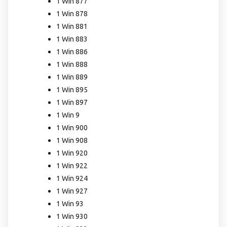
1 Win 877
1 Win 878
1 Win 881
1 Win 883
1 Win 886
1 Win 888
1 Win 889
1 Win 895
1 Win 897
1 Win 9
1 Win 900
1 Win 908
1 Win 920
1 Win 922
1 Win 924
1 Win 927
1 Win 93
1 Win 930