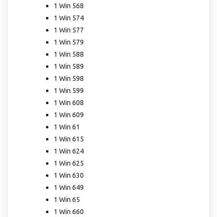
1 Win 568
1 Win 574
1 Win 577
1 Win 579
1 Win 588
1 Win 589
1 Win 598
1 Win 599
1 Win 608
1 Win 609
1 Win 61
1 Win 615
1 Win 624
1 Win 625
1 Win 630
1 Win 649
1 Win 65
1 Win 660