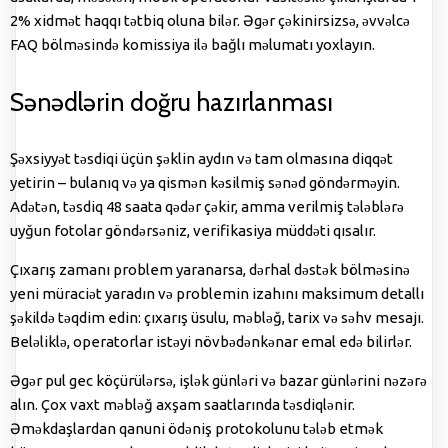
2% xidmət haqqı tətbiq oluna bilər. Əgər çəkinirsizsə, əvvəlcə
FAQ bölməsində komissiya ilə bağlı məlumatı yoxlayın.
Sənədlərin doğru hazırlanması
Şəxsiyyət təsdiqi üçün şəklin aydın və tam olmasına diqqət
yetirin – bulanıq və ya qismən kəsilmiş sənəd göndərməyin.
Adətən, təsdiq 48 saata qədər çəkir, amma verilmiş tələblərə
uyğun fotolar göndərsəniz, verifikasiya müddəti qısalır.
Çıxarış zamanı problem yaranarsa, dərhal dəstək bölməsinə
yeni müraciət yaradın və problemin izahını maksimum detallı
şəkildə təqdim edin: çıxarış üsulu, məbləğ, tarix və səhv mesajı.
Beləliklə, operatorlar istəyi növbədənkənar emal edə bilirlər.
Əgər pul gec köçürülərsə, işlək günləri və bazar günlərini nəzərə
alın. Çox vaxt məbləğ axşam saatlarında təsdiqlənir.
Əməkdaşlardan qanuni ödəniş protokolunu tələb etmək