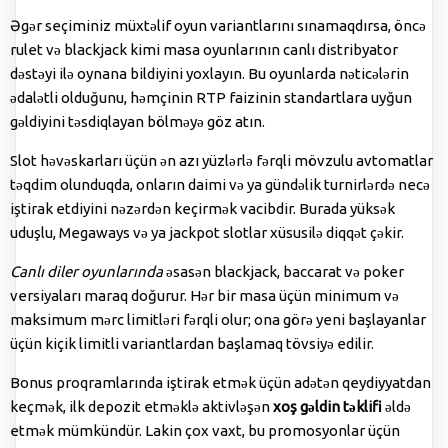
Əgər seçiminiz müxtəlif oyun variantlarını sınamaqdırsa, öncə
rulet və blackjack kimi masa oyunlarının canlı distribyator
dəstəyi ilə oynana bildiyini yoxlayın. Bu oyunlarda nəticələrin
ədalətli olduğunu, həmçinin RTP faizinin standartlara uyğun
gəldiyini təsdiqlayan bölməyə göz atın.
Slot həvəskarları üçün ən azı yüzlərlə fərqli mövzulu avtomatlar
təqdim olunduqda, onların daimi və ya gündəlik turnirlərdə necə
iştirak etdiyini nəzərdən keçirmək vacibdir. Burada yüksək
uduşlu, Megaways və ya jackpot slotlar xüsusilə diqqət çəkir.
Canlı diler oyunlarında
əsasən blackjack, baccarat və poker
versiyaları maraq doğurur. Hər bir masa üçün minimum və
maksimum mərc limitləri fərqli olur; ona görə yeni başlayanlar
üçün kiçik limitli variantlardan başlamaq tövsiyə edilir.
Bonus proqramlarında iştirak etmək üçün adətən qeydiyyatdan
keçmək, ilk depozit etməklə aktivləşən
xoş gəldin təklifi
əldə
etmək mümkündür. Lakin çox vaxt, bu promosyonlar üçün