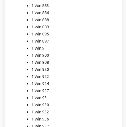
1 Win 883
1 Win 886
1 Win 888
1 Win 889
1 Win 895
1 Win 897
1 Win 9
1 Win 900
1 Win 908
1 Win 920
1 Win 922
1 Win 924
1 Win 927
1 Win 93
1 Win 930
1 Win 932
1 Win 936
1 Win 937