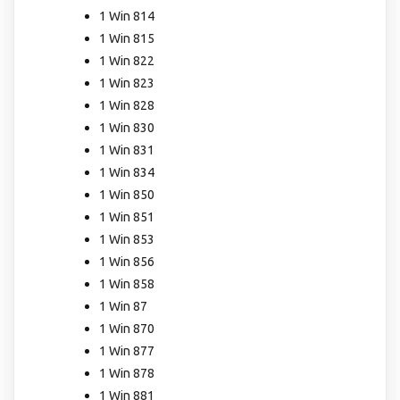
1 Win 814
1 Win 815
1 Win 822
1 Win 823
1 Win 828
1 Win 830
1 Win 831
1 Win 834
1 Win 850
1 Win 851
1 Win 853
1 Win 856
1 Win 858
1 Win 87
1 Win 870
1 Win 877
1 Win 878
1 Win 881