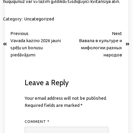
hüququnuz var və lazım gəldikdə təsdiqləyici kvitansiya alın.
Category :
Uncategorized
Previous
Next
Vavada kazino 2026 jauni
Вавала в культуре и
spēļu un bonusu
мифологии разных
piedāvājumi
народов
Leave a Reply
Your email address will not be published.
Required fields are marked
*
COMMENT
*