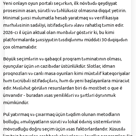
Yeni onlayn oyun portalı seçərkən, ilk növbədə qeydiyyat
prosesinin asan, sürətli və təhlükəsiz olmasına diqqət yetirin.
Minimal şəxsi məlumatla hesab yaratmaq və verifikasiya
mərhələsinin sadəliyi, istifadəçilərə əlavə rahatlıq təmin edir.
2026-cı il üçün aktual olan mənbələr göstərir ki, bu kimi
platformalarda şəxsiyyətin təsdiqlənmə müddəti 30 dəqiqədən
çox olmamalıdır.
Böyük seçimlərin və qabaqcıl proqram təminatının olması,
oyunçular üçün ən cazibədar üstünlükdür. Slotlar, idman
proqnozları və canlı masa oyunları kimi müxtəlif kateqoriyalar
həm təcrübəli istifadəçilərə, həm də yeni başlayanlara müraciət
edir. Məsləhət görülən resurslardan biri də
mostbet o que é
ünvanıdır - buradan əsas yenilikləri və şərtləri öyrənmək
mümkündür.
Pul yatırmaq və çıxarmaq üçün təqdim olunan metodların
bolluğu, əməliyyatların sürəti və lokal ödəniş sistemlərinin
mövcudluğu doğru seçim üçün əsas faktorlardandır. Xüsusilə