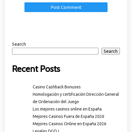
Search
Search
Recent Posts
Casino Cashback Bonuses
Homologación y certificación Dirección General
de Ordenación del Juego
Los mejores casinos online en España
Mejores Casinos Fuera de España 2026
Mejores Casinos Online en España 2026
Legales DGOJ