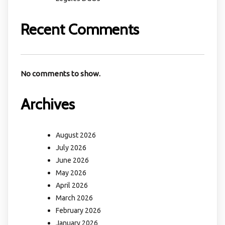
Recent Comments
No comments to show.
Archives
August 2026
July 2026
June 2026
May 2026
April 2026
March 2026
February 2026
January 2026