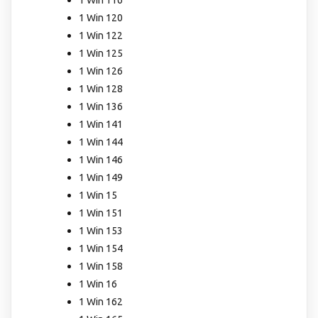
1 Win 120
1 Win 122
1 Win 125
1 Win 126
1 Win 128
1 Win 136
1 Win 141
1 Win 144
1 Win 146
1 Win 149
1 Win 15
1 Win 151
1 Win 153
1 Win 154
1 Win 158
1 Win 16
1 Win 162