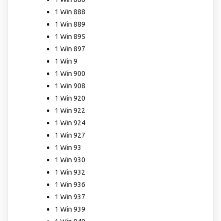
1 Win 888
1 Win 889
1 Win 895
1 Win 897
1 Win 9
1 Win 900
1 Win 908
1 Win 920
1 Win 922
1 Win 924
1 Win 927
1 Win 93
1 Win 930
1 Win 932
1 Win 936
1 Win 937
1 Win 939