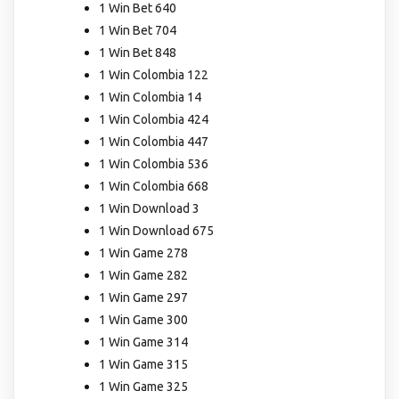
1 Win Bet 640
1 Win Bet 704
1 Win Bet 848
1 Win Colombia 122
1 Win Colombia 14
1 Win Colombia 424
1 Win Colombia 447
1 Win Colombia 536
1 Win Colombia 668
1 Win Download 3
1 Win Download 675
1 Win Game 278
1 Win Game 282
1 Win Game 297
1 Win Game 300
1 Win Game 314
1 Win Game 315
1 Win Game 325