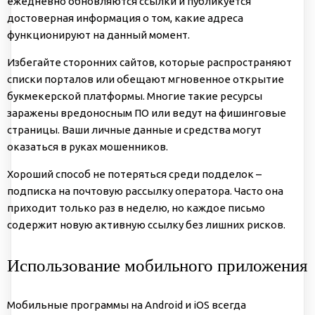
ежедневно обновляются ссылки и публикуется
достоверная информация о том, какие адреса
функционируют на данный момент.
Избегайте сторонних сайтов, которые распространяют
списки порталов или обещают мгновенное открытие
букмекерской платформы. Многие такие ресурсы
заражены вредоносным ПО или ведут на фишинговые
страницы. Ваши личные данные и средства могут
оказаться в руках мошенников.
Хороший способ не потеряться среди подделок –
подписка на почтовую рассылку оператора. Часто она
приходит только раз в неделю, но каждое письмо
содержит новую активную ссылку без лишних рисков.
Использование мобильного приложения
Мобильные программы на Android и iOS всегда