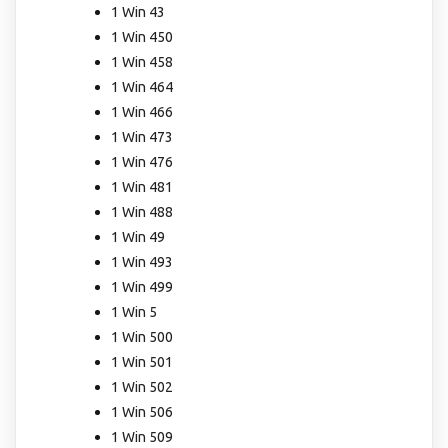
1 Win 43
1 Win 450
1 Win 458
1 Win 464
1 Win 466
1 Win 473
1 Win 476
1 Win 481
1 Win 488
1 Win 49
1 Win 493
1 Win 499
1 Win 5
1 Win 500
1 Win 501
1 Win 502
1 Win 506
1 Win 509