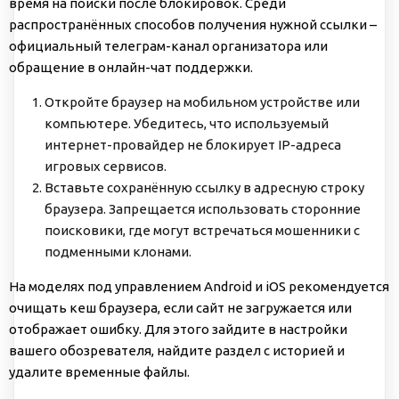
время на поиски после блокировок. Среди
распространённых способов получения нужной ссылки –
официальный телеграм-канал организатора или
обращение в онлайн-чат поддержки.
Откройте браузер на мобильном устройстве или
компьютере. Убедитесь, что используемый
интернет-провайдер не блокирует IP-адреса
игровых сервисов.
Вставьте сохранённую ссылку в адресную строку
браузера. Запрещается использовать сторонние
поисковики, где могут встречаться мошенники с
подменными клонами.
На моделях под управлением Android и iOS рекомендуется
очищать кеш браузера, если сайт не загружается или
отображает ошибку. Для этого зайдите в настройки
вашего обозревателя, найдите раздел с историей и
удалите временные файлы.