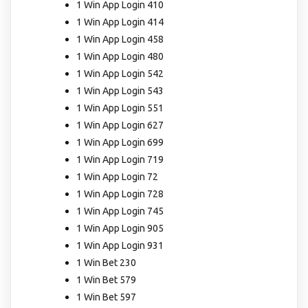
1 Win App Login 410
1 Win App Login 414
1 Win App Login 458
1 Win App Login 480
1 Win App Login 542
1 Win App Login 543
1 Win App Login 551
1 Win App Login 627
1 Win App Login 699
1 Win App Login 719
1 Win App Login 72
1 Win App Login 728
1 Win App Login 745
1 Win App Login 905
1 Win App Login 931
1 Win Bet 230
1 Win Bet 579
1 Win Bet 597