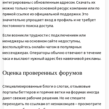
интегрированы с обновленным адресом. Скачать их
можно только через основной ресурс компании или по
прямой ссылке из официальной поддержки. Это
значительно упрощает вход в профиль и не требует
постоянного поиска доступа.
Если возникли трудности с подключением или
менеджеры на основном сайте недоступны,
воспользуйтесь онлайн-чатом в популярных
мессенджерах. Операторы обычно отвечают в течение
часа и выслают нужный адрес без навязчивой рекламы.
Оценка проверенных форумов
Специализированные блоги о слотах, отзывовые
порталы беттеров и горячие ветки на форумах иногда
дают свежие рабочие решения. Но не спешите
переходить по ссылкам от незнакомцев – просмотрите