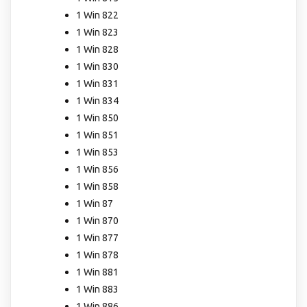
1 Win 822
1 Win 823
1 Win 828
1 Win 830
1 Win 831
1 Win 834
1 Win 850
1 Win 851
1 Win 853
1 Win 856
1 Win 858
1 Win 87
1 Win 870
1 Win 877
1 Win 878
1 Win 881
1 Win 883
1 Win 886