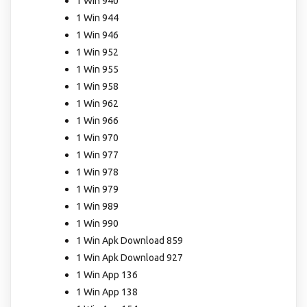
1 Win 940
1 Win 944
1 Win 946
1 Win 952
1 Win 955
1 Win 958
1 Win 962
1 Win 966
1 Win 970
1 Win 977
1 Win 978
1 Win 979
1 Win 989
1 Win 990
1 Win Apk Download 859
1 Win Apk Download 927
1 Win App 136
1 Win App 138