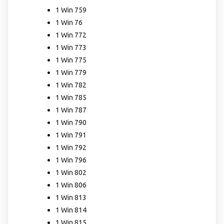
1 Win 759
1 Win 76
1 Win 772
1 Win 773
1 Win 775
1 Win 779
1 Win 782
1 Win 785
1 Win 787
1 Win 790
1 Win 791
1 Win 792
1 Win 796
1 Win 802
1 Win 806
1 Win 813
1 Win 814
1 Win 815