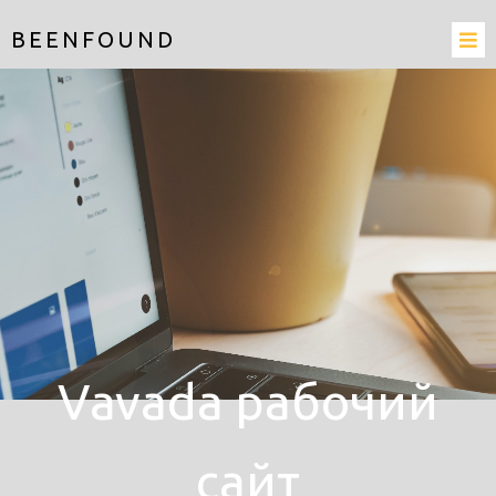
BEENFOUND
Vavada рабочий
сайт