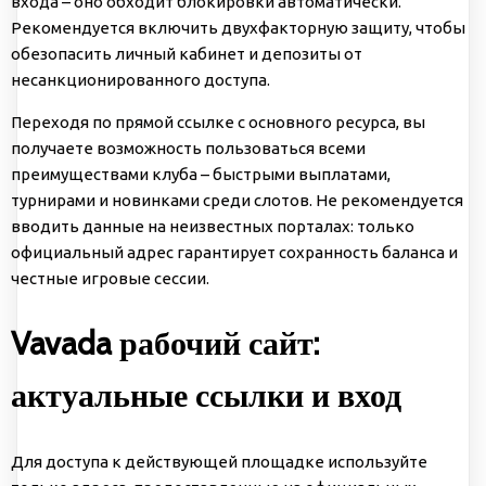
входа – оно обходит блокировки автоматически.
Рекомендуется включить двухфакторную защиту, чтобы
обезопасить личный кабинет и депозиты от
несанкционированного доступа.
Переходя по прямой ссылке с основного ресурса, вы
получаете возможность пользоваться всеми
преимуществами клуба – быстрыми выплатами,
турнирами и новинками среди слотов. Не рекомендуется
вводить данные на неизвестных порталах: только
официальный адрес гарантирует сохранность баланса и
честные игровые сессии.
Vavada рабочий сайт:
актуальные ссылки и вход
Для доступа к действующей площадке используйте