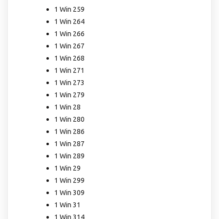
1 Win 259
1 Win 264
1 Win 266
1 Win 267
1 Win 268
1 Win 271
1 Win 273
1 Win 279
1 Win 28
1 Win 280
1 Win 286
1 Win 287
1 Win 289
1 Win 29
1 Win 299
1 Win 309
1 Win 31
1 Win 314