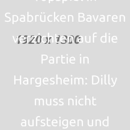
Spabrücken Bavaren
verzichten auf die
Partie in
Hargesheim: Dilly
muss nicht
aufsteigen und