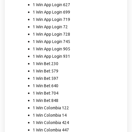
1 Win App Login 627
1 Win App Login 699
1 Win App Login 719
1 Win App Login 72
1 Win App Login 728
1 Win App Login 745
1 Win App Login 905
1 Win App Login 931
1 Win Bet 230
1 Win Bet 579
1 Win Bet 597
1 Win Bet 640
1 Win Bet 704
1 Win Bet 848
1 Win Colombia 122
1 Win Colombia 14
1 Win Colombia 424
1 Win Colombia 447