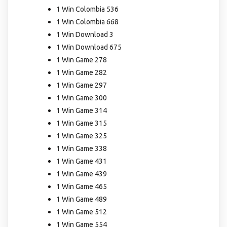
1 Win Colombia 536
1 Win Colombia 668
1 Win Download 3
1 Win Download 675
1 Win Game 278
1 Win Game 282
1 Win Game 297
1 Win Game 300
1 Win Game 314
1 Win Game 315
1 Win Game 325
1 Win Game 338
1 Win Game 431
1 Win Game 439
1 Win Game 465
1 Win Game 489
1 Win Game 512
1 Win Game 554