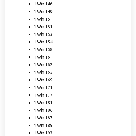
1 Win 146
1 Win 149
1 Win 15
1 Win 151
1 Win 153
1 Win 154
1 Win 158
1 Win 16
1 Win 162
1 Win 165
1 Win 169
1 Win 171
1 Win 177
1 Win 181
1 Win 186
1 Win 187
1 Win 189
1 Win 193