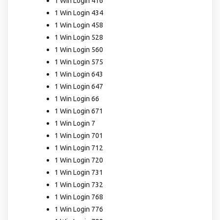
1 Win Login 416
1 Win Login 434
1 Win Login 458
1 Win Login 528
1 Win Login 560
1 Win Login 575
1 Win Login 643
1 Win Login 647
1 Win Login 66
1 Win Login 671
1 Win Login 7
1 Win Login 701
1 Win Login 712
1 Win Login 720
1 Win Login 731
1 Win Login 732
1 Win Login 768
1 Win Login 776