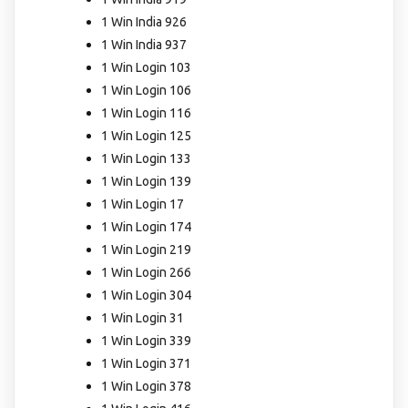
1 Win India 926
1 Win India 937
1 Win Login 103
1 Win Login 106
1 Win Login 116
1 Win Login 125
1 Win Login 133
1 Win Login 139
1 Win Login 17
1 Win Login 174
1 Win Login 219
1 Win Login 266
1 Win Login 304
1 Win Login 31
1 Win Login 339
1 Win Login 371
1 Win Login 378