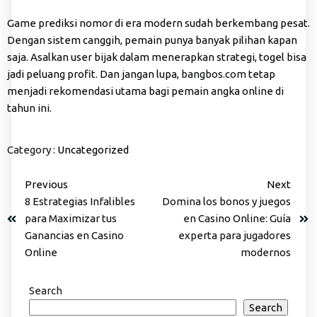
Game prediksi nomor di era modern sudah berkembang pesat.
Dengan sistem canggih, pemain punya banyak pilihan kapan
saja. Asalkan user bijak dalam menerapkan strategi, togel bisa
jadi peluang profit. Dan jangan lupa,
bangbos.com
tetap
menjadi rekomendasi utama bagi pemain angka online di
tahun ini.
Category :
Uncategorized
Previous
Next
8 Estrategias Infalibles
Domina los bonos y juegos
para Maximizar tus
en Casino Online: Guía
Ganancias en Casino
experta para jugadores
Online
modernos
Search
Search