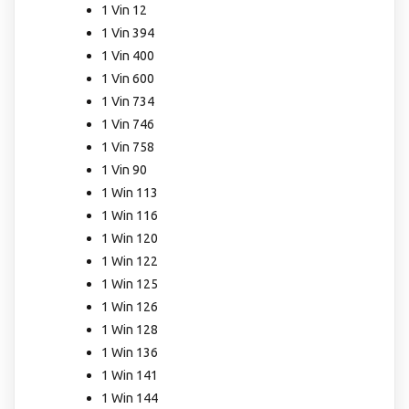
1 Vin 12
1 Vin 394
1 Vin 400
1 Vin 600
1 Vin 734
1 Vin 746
1 Vin 758
1 Vin 90
1 Win 113
1 Win 116
1 Win 120
1 Win 122
1 Win 125
1 Win 126
1 Win 128
1 Win 136
1 Win 141
1 Win 144