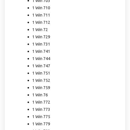
1 Win 703
1 Win 710
1 Win 711
1 Win 712
1 Win 72
1 Win 729
1 Win 731
1 Win 741
1 Win 744
1 Win 747
1 Win 751
1 Win 752
1 Win 759
1 Win 76
1 Win 772
1 Win 773
1 Win 775
1 Win 779