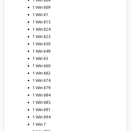
1 Win 609
1 Win 61
1 Win 615
1 Win 624
1 Win 625
1 Win 630
1 Win 649
1 Win 65
1 Win 660
1 Win 662
1 Win 674
1 Win 679
1 Win 684
1 Win 685
1 Win 691
1 Win 694
1 Win 7