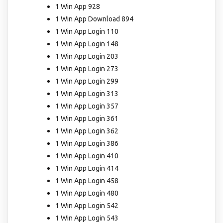
1 Win App 928
1 Win App Download 894
1 Win App Login 110
1 Win App Login 148
1 Win App Login 203
1 Win App Login 273
1 Win App Login 299
1 Win App Login 313
1 Win App Login 357
1 Win App Login 361
1 Win App Login 362
1 Win App Login 386
1 Win App Login 410
1 Win App Login 414
1 Win App Login 458
1 Win App Login 480
1 Win App Login 542
1 Win App Login 543