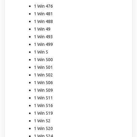
1 Win 476
1 Win 481
1 Win 488
1 Win 49
1 Win 493
1 Win 499
1 Win 5
1 Win 500
1 Win 501
1 Win 502
1 Win 506
1 Win 509
1 Win 511
1 Win 516
1 Win 519
1 Win 52
1 Win 520
1 Win 524