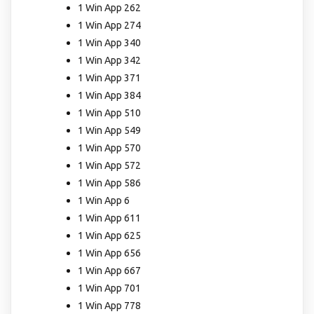
1 Win App 262
1 Win App 274
1 Win App 340
1 Win App 342
1 Win App 371
1 Win App 384
1 Win App 510
1 Win App 549
1 Win App 570
1 Win App 572
1 Win App 586
1 Win App 6
1 Win App 611
1 Win App 625
1 Win App 656
1 Win App 667
1 Win App 701
1 Win App 778