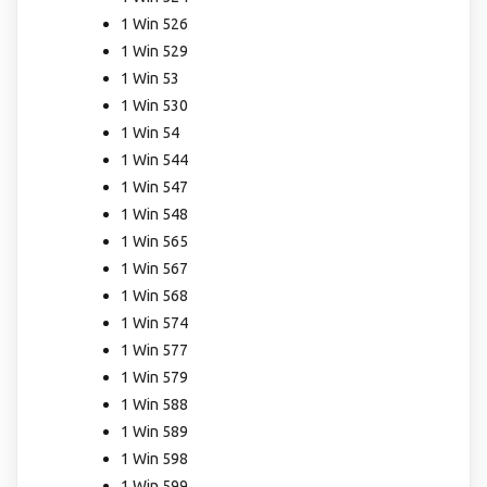
1 Win 526
1 Win 529
1 Win 53
1 Win 530
1 Win 54
1 Win 544
1 Win 547
1 Win 548
1 Win 565
1 Win 567
1 Win 568
1 Win 574
1 Win 577
1 Win 579
1 Win 588
1 Win 589
1 Win 598
1 Win 599