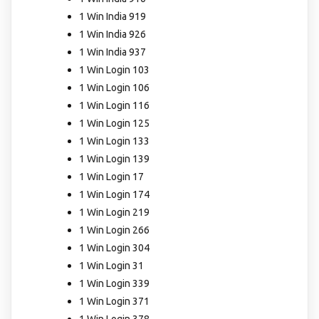
1 Win India 919
1 Win India 926
1 Win India 937
1 Win Login 103
1 Win Login 106
1 Win Login 116
1 Win Login 125
1 Win Login 133
1 Win Login 139
1 Win Login 17
1 Win Login 174
1 Win Login 219
1 Win Login 266
1 Win Login 304
1 Win Login 31
1 Win Login 339
1 Win Login 371
1 Win Login 378