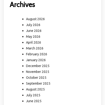
Archives
August 2026
July 2026
June 2026
May 2026
April 2026
March 2026
February 2026
January 2026
December 2025
November 2025
October 2025
September 2025
August 2025
July 2025
June 2025