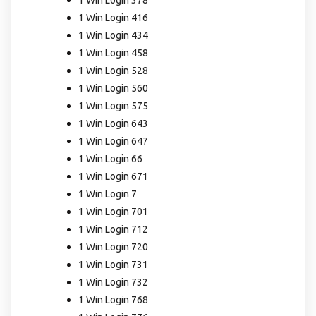
1 Win Login 416
1 Win Login 434
1 Win Login 458
1 Win Login 528
1 Win Login 560
1 Win Login 575
1 Win Login 643
1 Win Login 647
1 Win Login 66
1 Win Login 671
1 Win Login 7
1 Win Login 701
1 Win Login 712
1 Win Login 720
1 Win Login 731
1 Win Login 732
1 Win Login 768