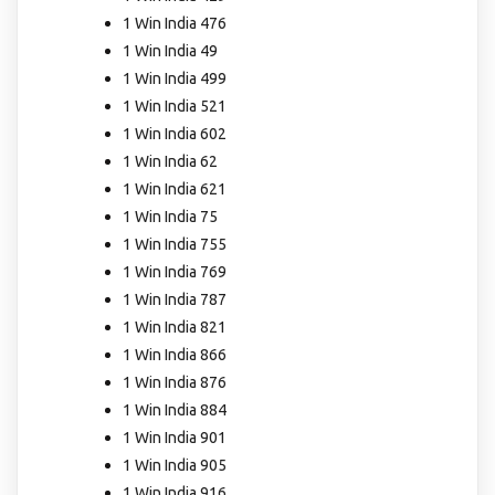
1 Win India 476
1 Win India 49
1 Win India 499
1 Win India 521
1 Win India 602
1 Win India 62
1 Win India 621
1 Win India 75
1 Win India 755
1 Win India 769
1 Win India 787
1 Win India 821
1 Win India 866
1 Win India 876
1 Win India 884
1 Win India 901
1 Win India 905
1 Win India 916