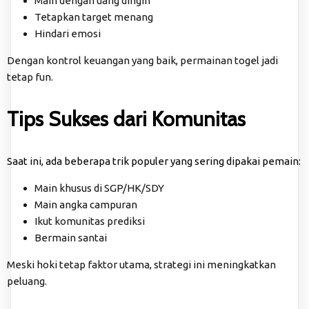
Main dengan uang dingin
Tetapkan target menang
Hindari emosi
Dengan kontrol keuangan yang baik, permainan togel jadi
tetap fun.
Tips Sukses dari Komunitas
Saat ini, ada beberapa trik populer yang sering dipakai pemain:
Main khusus di SGP/HK/SDY
Main angka campuran
Ikut komunitas prediksi
Bermain santai
Meski hoki tetap faktor utama, strategi ini meningkatkan
peluang.