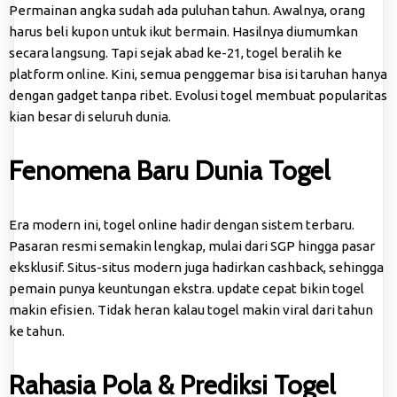
Permainan angka sudah ada puluhan tahun. Awalnya, orang
harus beli kupon untuk ikut bermain. Hasilnya diumumkan
secara langsung. Tapi sejak abad ke-21, togel beralih ke
platform online. Kini, semua penggemar bisa isi taruhan hanya
dengan gadget tanpa ribet. Evolusi togel membuat popularitas
kian besar di seluruh dunia.
Fenomena Baru Dunia Togel
Era modern ini, togel online hadir dengan sistem terbaru.
Pasaran resmi semakin lengkap, mulai dari SGP hingga pasar
eksklusif. Situs-situs modern juga hadirkan cashback, sehingga
pemain punya keuntungan ekstra. update cepat bikin togel
makin efisien. Tidak heran kalau togel makin viral dari tahun
ke tahun.
Rahasia Pola & Prediksi Togel