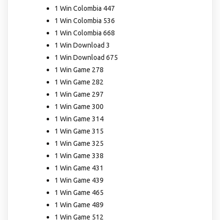
1 Win Colombia 447
1 Win Colombia 536
1 Win Colombia 668
1 Win Download 3
1 Win Download 675
1 Win Game 278
1 Win Game 282
1 Win Game 297
1 Win Game 300
1 Win Game 314
1 Win Game 315
1 Win Game 325
1 Win Game 338
1 Win Game 431
1 Win Game 439
1 Win Game 465
1 Win Game 489
1 Win Game 512