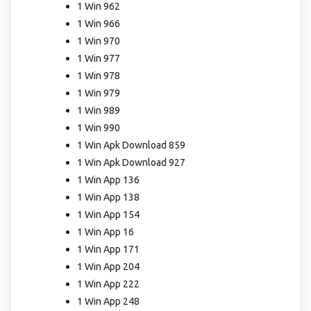
1 Win 962
1 Win 966
1 Win 970
1 Win 977
1 Win 978
1 Win 979
1 Win 989
1 Win 990
1 Win Apk Download 859
1 Win Apk Download 927
1 Win App 136
1 Win App 138
1 Win App 154
1 Win App 16
1 Win App 171
1 Win App 204
1 Win App 222
1 Win App 248