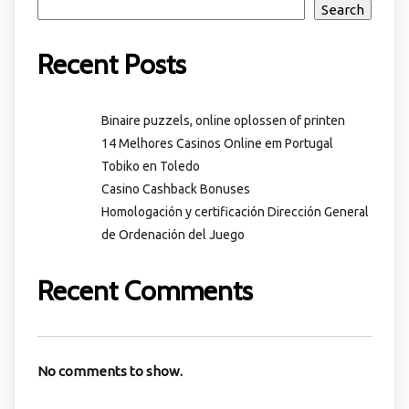
Search
Recent Posts
Binaire puzzels, online oplossen of printen
14 Melhores Casinos Online em Portugal
Tobiko en Toledo
Casino Cashback Bonuses
Homologación y certificación Dirección General
de Ordenación del Juego
Recent Comments
No comments to show.