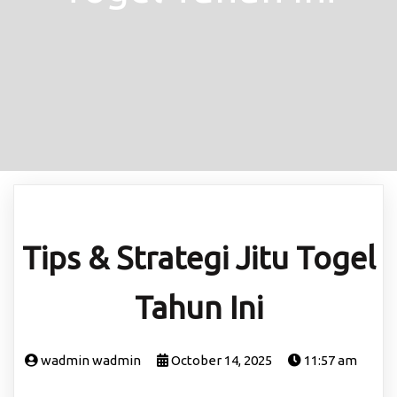
Tips & Strategi Jitu Togel
Tahun Ini
wadmin wadmin
October 14, 2025
11:57 am