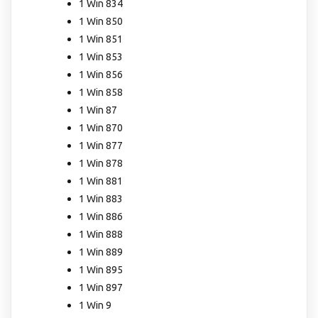
1 Win 834
1 Win 850
1 Win 851
1 Win 853
1 Win 856
1 Win 858
1 Win 87
1 Win 870
1 Win 877
1 Win 878
1 Win 881
1 Win 883
1 Win 886
1 Win 888
1 Win 889
1 Win 895
1 Win 897
1 Win 9