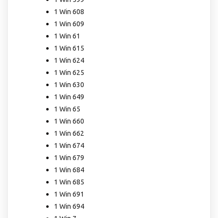
1 Win 608
1 Win 609
1 Win 61
1 Win 615
1 Win 624
1 Win 625
1 Win 630
1 Win 649
1 Win 65
1 Win 660
1 Win 662
1 Win 674
1 Win 679
1 Win 684
1 Win 685
1 Win 691
1 Win 694