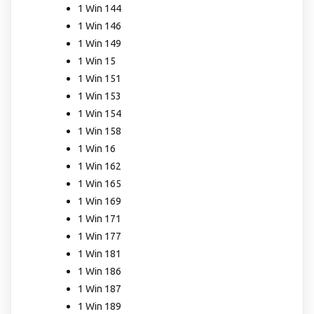
1 Win 144
1 Win 146
1 Win 149
1 Win 15
1 Win 151
1 Win 153
1 Win 154
1 Win 158
1 Win 16
1 Win 162
1 Win 165
1 Win 169
1 Win 171
1 Win 177
1 Win 181
1 Win 186
1 Win 187
1 Win 189