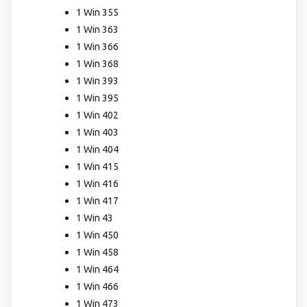
1 Win 355
1 Win 363
1 Win 366
1 Win 368
1 Win 393
1 Win 395
1 Win 402
1 Win 403
1 Win 404
1 Win 415
1 Win 416
1 Win 417
1 Win 43
1 Win 450
1 Win 458
1 Win 464
1 Win 466
1 Win 473