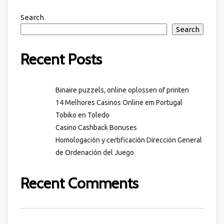
Search
Search
Recent Posts
Binaire puzzels, online oplossen of printen
14 Melhores Casinos Online em Portugal
Tobiko en Toledo
Casino Cashback Bonuses
Homologación y certificación Dirección General
de Ordenación del Juego
Recent Comments