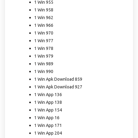
1 Win 955
1 Win 958
1 Win 962
1 Win 966
1 Win 970
1 Win 977
1 Win 978
1 Win 979
1 Win 989
1 Win 990
1 Win Apk Download 859
1 Win Apk Download 927
1 Win App 136
1 Win App 138
1 Win App 154
1 Win App 16
1 Win App 171
1 Win App 204