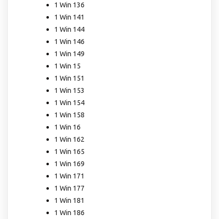
1 Win 136
1 Win 141
1 Win 144
1 Win 146
1 Win 149
1 Win 15
1 Win 151
1 Win 153
1 Win 154
1 Win 158
1 Win 16
1 Win 162
1 Win 165
1 Win 169
1 Win 171
1 Win 177
1 Win 181
1 Win 186