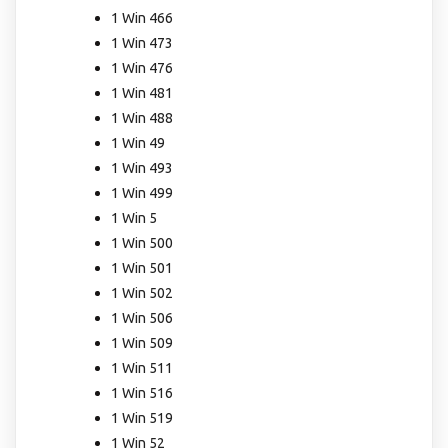
1 Win 466
1 Win 473
1 Win 476
1 Win 481
1 Win 488
1 Win 49
1 Win 493
1 Win 499
1 Win 5
1 Win 500
1 Win 501
1 Win 502
1 Win 506
1 Win 509
1 Win 511
1 Win 516
1 Win 519
1 Win 52