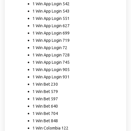
1 Win App Login 542
1 Win App Login 543
1 Win App Login 551
1 Win App Login 627
1 Win App Login 699
1 Win App Login 719
1 Win App Login 72
1 Win App Login 728
1 Win App Login 745
1 Win App Login 905
1 Win App Login 931
1 Win Bet 230
1 Win Bet 579
1 Win Bet 597
1 Win Bet 640
1 Win Bet 704
1 Win Bet 848
1 Win Colombia 122