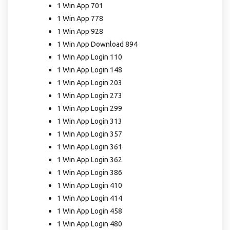
1 Win App 701
1 Win App 778
1 Win App 928
1 Win App Download 894
1 Win App Login 110
1 Win App Login 148
1 Win App Login 203
1 Win App Login 273
1 Win App Login 299
1 Win App Login 313
1 Win App Login 357
1 Win App Login 361
1 Win App Login 362
1 Win App Login 386
1 Win App Login 410
1 Win App Login 414
1 Win App Login 458
1 Win App Login 480