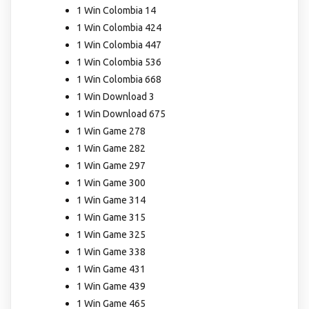
1 Win Colombia 14
1 Win Colombia 424
1 Win Colombia 447
1 Win Colombia 536
1 Win Colombia 668
1 Win Download 3
1 Win Download 675
1 Win Game 278
1 Win Game 282
1 Win Game 297
1 Win Game 300
1 Win Game 314
1 Win Game 315
1 Win Game 325
1 Win Game 338
1 Win Game 431
1 Win Game 439
1 Win Game 465