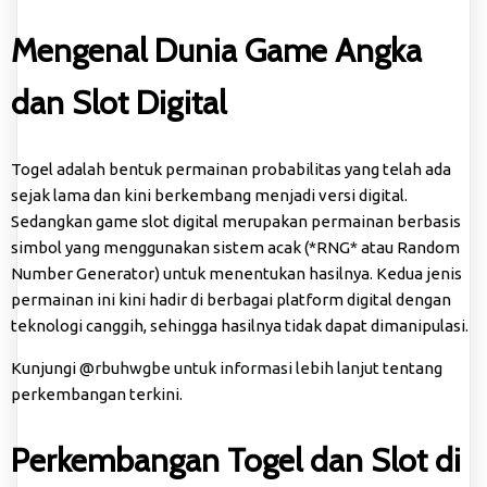
Mengenal Dunia Game Angka
dan Slot Digital
Togel adalah bentuk permainan probabilitas yang telah ada
sejak lama dan kini berkembang menjadi versi digital.
Sedangkan game slot digital merupakan permainan berbasis
simbol yang menggunakan sistem acak (*RNG* atau Random
Number Generator) untuk menentukan hasilnya. Kedua jenis
permainan ini kini hadir di berbagai platform digital dengan
teknologi canggih, sehingga hasilnya tidak dapat dimanipulasi.
Kunjungi
@rbuhwgbe untuk informasi lebih lanjut
tentang
perkembangan terkini.
Perkembangan Togel dan Slot di