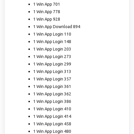
1 Win App 701
1 Win App 778
1 Win App 928
1 Win App Download 894
1 Win App Login 110
1 Win App Login 148
1 Win App Login 203
1 Win App Login 273
1 Win App Login 299
1 Win App Login 313
1 Win App Login 357
1 Win App Login 361
1 Win App Login 362
1 Win App Login 386
1 Win App Login 410
1 Win App Login 414
1 Win App Login 458
1 Win App Login 480