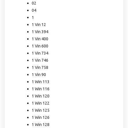
02
04
1
1 Vin 12
1 Vin 394
1 Vin 400
1 Vin 600
1 Vin 734
1 Vin 746
1 Vin 758
1 Vin 90
1 Win 113
1 Win 116
1 Win 120
1 Win 122
1 Win 125
1 Win 126
1 Win 128