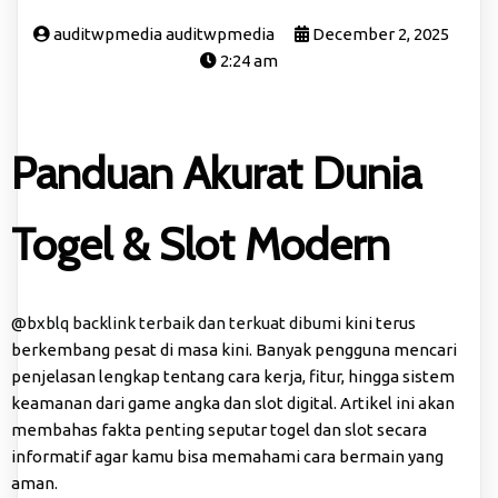
auditwpmedia auditwpmedia
December 2, 2025
2:24 am
Panduan Akurat Dunia
Togel & Slot Modern
@bxblq backlink terbaik dan terkuat dibumi
kini terus
berkembang pesat di masa kini. Banyak pengguna mencari
penjelasan lengkap tentang cara kerja, fitur, hingga sistem
keamanan dari game angka dan slot digital. Artikel ini akan
membahas fakta penting seputar togel dan slot secara
informatif agar kamu bisa memahami cara bermain yang
aman.