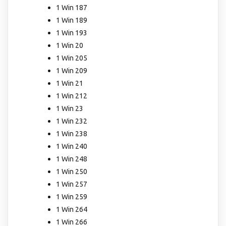
1 Win 187
1 Win 189
1 Win 193
1 Win 20
1 Win 205
1 Win 209
1 Win 21
1 Win 212
1 Win 23
1 Win 232
1 Win 238
1 Win 240
1 Win 248
1 Win 250
1 Win 257
1 Win 259
1 Win 264
1 Win 266