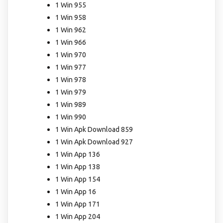
1 Win 955
1 Win 958
1 Win 962
1 Win 966
1 Win 970
1 Win 977
1 Win 978
1 Win 979
1 Win 989
1 Win 990
1 Win Apk Download 859
1 Win Apk Download 927
1 Win App 136
1 Win App 138
1 Win App 154
1 Win App 16
1 Win App 171
1 Win App 204