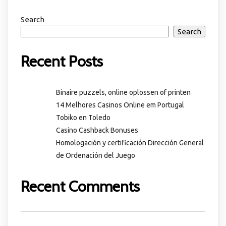
Search
Search
Recent Posts
Binaire puzzels, online oplossen of printen
14 Melhores Casinos Online em Portugal
Tobiko en Toledo
Casino Cashback Bonuses
Homologación y certificación Dirección General
de Ordenación del Juego
Recent Comments