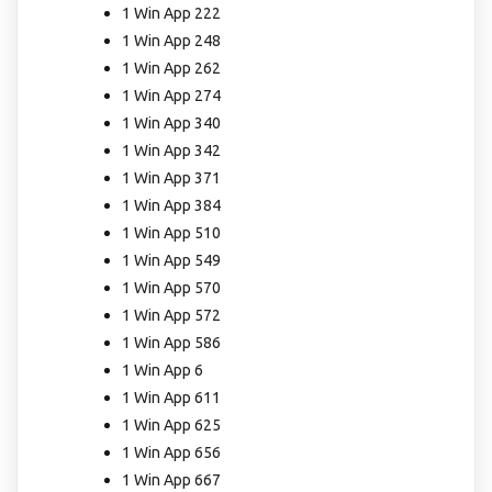
1 Win App 222
1 Win App 248
1 Win App 262
1 Win App 274
1 Win App 340
1 Win App 342
1 Win App 371
1 Win App 384
1 Win App 510
1 Win App 549
1 Win App 570
1 Win App 572
1 Win App 586
1 Win App 6
1 Win App 611
1 Win App 625
1 Win App 656
1 Win App 667