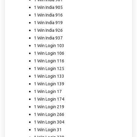
1 Win India 905
1 Win India 916
1 Win India 919
1 Win India 926
1 Win India 937
1 Win Login 103
1 Win Login 106
1 Win Login 116
1 Win Login 125
1 Win Login 133
1 Win Login 139
1 Win Login 17
1 Win Login 174
1 Win Login 219
1 Win Login 266
1 Win Login 304
1 Win Login 31