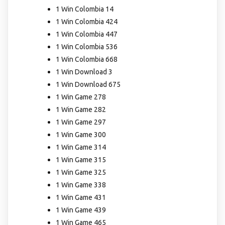
1 Win Colombia 14
1 Win Colombia 424
1 Win Colombia 447
1 Win Colombia 536
1 Win Colombia 668
1 Win Download 3
1 Win Download 675
1 Win Game 278
1 Win Game 282
1 Win Game 297
1 Win Game 300
1 Win Game 314
1 Win Game 315
1 Win Game 325
1 Win Game 338
1 Win Game 431
1 Win Game 439
1 Win Game 465