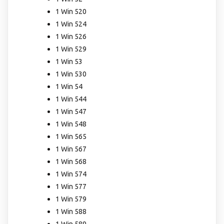
1 Win 520
1 Win 524
1 Win 526
1 Win 529
1 Win 53
1 Win 530
1 Win 54
1 Win 544
1 Win 547
1 Win 548
1 Win 565
1 Win 567
1 Win 568
1 Win 574
1 Win 577
1 Win 579
1 Win 588
1 Win 589