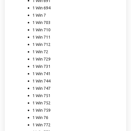
1 Win 691
1 Win 694
1 Win 7
1 Win 703
1 Win 710
1 Win 711
1 Win 712
1 Win 72
1 Win 729
1 Win 731
1 Win 741
1 Win 744
1 Win 747
1 Win 751
1 Win 752
1 Win 759
1 Win 76
1 Win 772