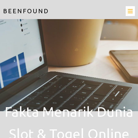
BEENFOUND
Fakta Menarik Dunia
Slot & Togel Online