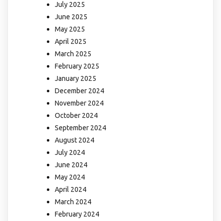
July 2025
June 2025
May 2025
April 2025
March 2025
February 2025
January 2025
December 2024
November 2024
October 2024
September 2024
August 2024
July 2024
June 2024
May 2024
April 2024
March 2024
February 2024