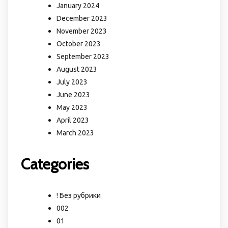
January 2024
December 2023
November 2023
October 2023
September 2023
August 2023
July 2023
June 2023
May 2023
April 2023
March 2023
Categories
! Без рубрики
002
01