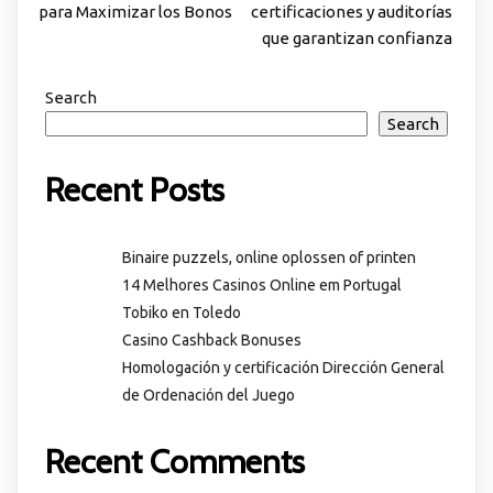
para Maximizar los Bonos
certificaciones y auditorías
que garantizan confianza
Search
Search
Recent Posts
Binaire puzzels, online oplossen of printen
14 Melhores Casinos Online em Portugal
Tobiko en Toledo
Casino Cashback Bonuses
Homologación y certificación Dirección General
de Ordenación del Juego
Recent Comments