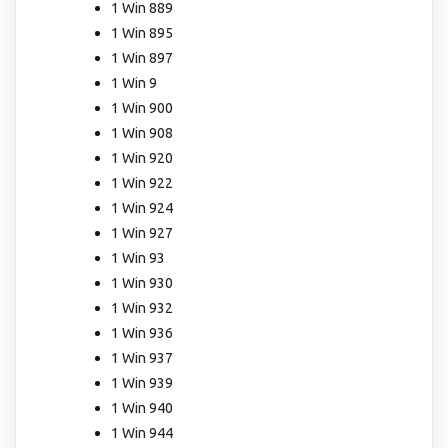
1 Win 889
1 Win 895
1 Win 897
1 Win 9
1 Win 900
1 Win 908
1 Win 920
1 Win 922
1 Win 924
1 Win 927
1 Win 93
1 Win 930
1 Win 932
1 Win 936
1 Win 937
1 Win 939
1 Win 940
1 Win 944