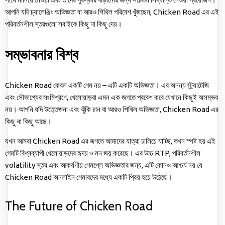
আপনি যদি চ্যালেঞ্জিং অভিজ্ঞতা বা আরও শিথিল পরিবেশ খুঁজছেন, Chicken Road এর এই
পরিবর্তনশীল স্তরগুলো সবাইকে কিছু না কিছু দেয়।
সম্ভাবনার বিশ্ব
Chicken Road কেবল একটি গেম নয় – এটি একটি অভিজ্ঞতা। এর অনন্য স্ট্র্যাটেজি
এবং সৌভাগ্যের সংমিশ্রণে, খেলোয়াড়রা এমন এক জগতে প্রবেশ করে যেখানে কিছুই অসম্ভব
নয়। আপনি যদি উত্তেজনা এবং ঝুঁকি চান বা আরও শিথিল অভিজ্ঞতা, Chicken Road এর
কিছু না কিছু আছে।
যখন আমরা Chicken Road এর জগতে আমাদের যাত্রা চালিয়ে যাচ্ছি, তখন স্পষ্ট হয় এই
গেমটি বিশ্বব্যাপী খেলোয়াড়দের হৃদয় ও মন জয় করেছে। এর উচ্চ RTP, পরিবর্তনশীল
volatility স্তর এবং আকর্ষণীয় গেমপ্লে অভিজ্ঞতার জন্য, এটি কোনও আশ্চর্য নয় যে
Chicken Road অনলাইন গেমারদের মধ্যে একটি প্রিয় হয়ে উঠেছে।
The Future of Chicken Road