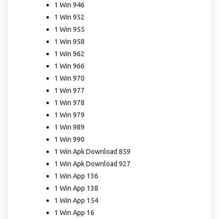
1 Win 946
1 Win 952
1 Win 955
1 Win 958
1 Win 962
1 Win 966
1 Win 970
1 Win 977
1 Win 978
1 Win 979
1 Win 989
1 Win 990
1 Win Apk Download 859
1 Win Apk Download 927
1 Win App 136
1 Win App 138
1 Win App 154
1 Win App 16