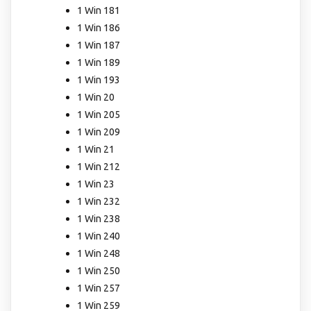
1 Win 181
1 Win 186
1 Win 187
1 Win 189
1 Win 193
1 Win 20
1 Win 205
1 Win 209
1 Win 21
1 Win 212
1 Win 23
1 Win 232
1 Win 238
1 Win 240
1 Win 248
1 Win 250
1 Win 257
1 Win 259