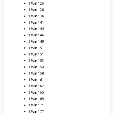
1 Win 126
1 Win 128
1 Win 136
1 Win 141
1 Win 144
1 Win 146
1 Win 149
1 Win 15
1 Win 151
1 Win 153
1 Win 154
1 Win 158
1 Win 16
1 Win 162
1 Win 165
1 Win 169
1 Win 171
1 Win 177