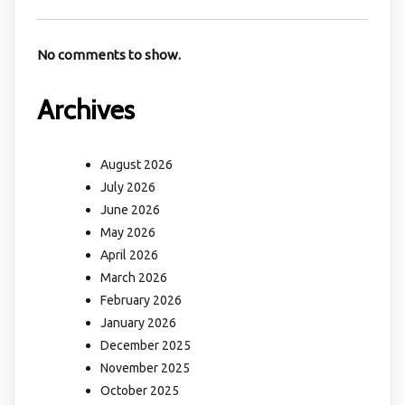
No comments to show.
Archives
August 2026
July 2026
June 2026
May 2026
April 2026
March 2026
February 2026
January 2026
December 2025
November 2025
October 2025