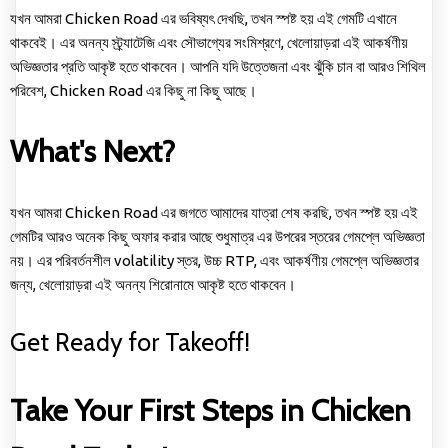
যখন আমরা Chicken Road এর ভবিষ্যৎ দেখছি, তখন স্পষ্ট হয় এই গেমটি এখানে
থাকবেই। এর অনন্য স্ট্র্যাটেজি এবং সৌভাগ্যের সংমিশ্রণে, খেলোয়াড়রা এই আকর্ষণীয়
অভিজ্ঞতার প্রতি আকৃষ্ট হতে থাকবেন। আপনি যদি উত্তেজনা এবং ঝুঁকি চান বা আরও শিথিল
পরিবেশ, Chicken Road এর কিছু না কিছু আছে।
What's Next?
যখন আমরা Chicken Road এর জগতে আমাদের যাত্রা শেষ করছি, তখন স্পষ্ট হয় এই
গেমটির আরও অনেক কিছু অফার করার আছে শুধুমাত্র এর উপরের স্তরের গেমপ্লে অভিজ্ঞতা
নয়। এর পরিবর্তনশীল volatility স্তর, উচ্চ RTP, এবং আকর্ষণীয় গেমপ্লে অভিজ্ঞতার
জন্য, খেলোয়াড়রা এই অনন্য শিরোনামে আকৃষ্ট হতে থাকবেন।
Get Ready for Takeoff!
Take Your First Steps in Chicken