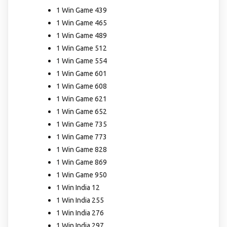
1 Win Game 439
1 Win Game 465
1 Win Game 489
1 Win Game 512
1 Win Game 554
1 Win Game 601
1 Win Game 608
1 Win Game 621
1 Win Game 652
1 Win Game 735
1 Win Game 773
1 Win Game 828
1 Win Game 869
1 Win Game 950
1 Win India 12
1 Win India 255
1 Win India 276
1 Win India 297