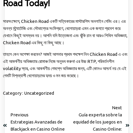
Road Today!
সারসংক্ষেপে, Chicken Road একটি সত্যিকারের মাস্টারপিস অনলাইন গেমিং এর। এর
অনন্য স্ট্র্যাটেজি এবং সৌভাগ্যের সংমিশ্রণে, খেলোয়াড়রা এমন এক জগতে প্রবেশ করে
যেখানে কিছুই অসম্ভব নয়। আপনি যদি উত্তেজনা এবং ঝুঁকি চান বা আরও শিথিল অভিজ্ঞতা,
Chicken Road এর কিছু না কিছু আছে।
তাহলে কেন অপেক্ষা করবেন? আজই আপনার প্রথম পদক্ষেপ নিন Chicken Road এ এবং
এই আকর্ষণীয় অভিজ্ঞতার রোমাঞ্চ নিজে অনুভব করুন! এর উচ্চ RTP, পরিবর্তনশীল
volatility স্তর, এবং আকর্ষণীয় গেমপ্লে অভিজ্ঞতার জন্য, এটি কোনও আশ্চর্য নয় যে এই
গেমটি বিশ্বব্যাপী খেলোয়াড়দের হৃদয় ও মন জয় করেছে।
Category :
Uncategorized
Next
Previous
Guía experta sobre la
Estrategias Avanzadas de
equidad de los juegos en
Blackjack en Casino Online
Casino Online: