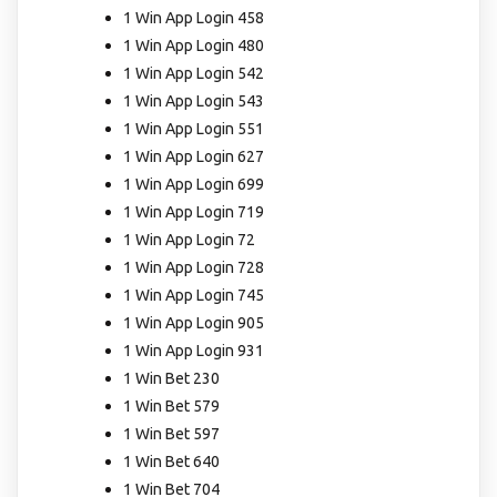
1 Win App Login 458
1 Win App Login 480
1 Win App Login 542
1 Win App Login 543
1 Win App Login 551
1 Win App Login 627
1 Win App Login 699
1 Win App Login 719
1 Win App Login 72
1 Win App Login 728
1 Win App Login 745
1 Win App Login 905
1 Win App Login 931
1 Win Bet 230
1 Win Bet 579
1 Win Bet 597
1 Win Bet 640
1 Win Bet 704