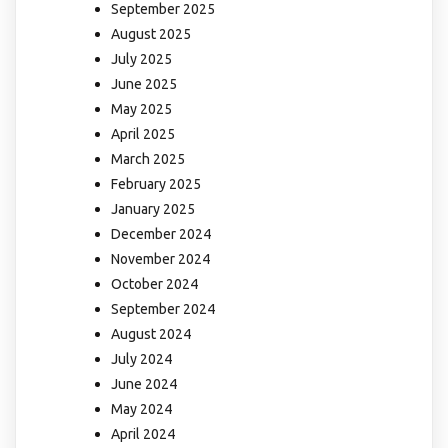
September 2025
August 2025
July 2025
June 2025
May 2025
April 2025
March 2025
February 2025
January 2025
December 2024
November 2024
October 2024
September 2024
August 2024
July 2024
June 2024
May 2024
April 2024