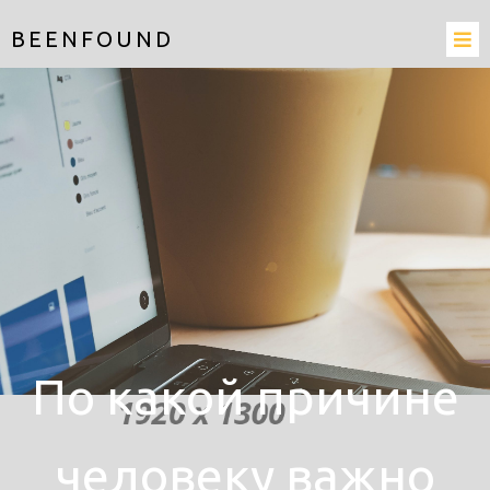
BEENFOUND
По какой причине
человеку важно