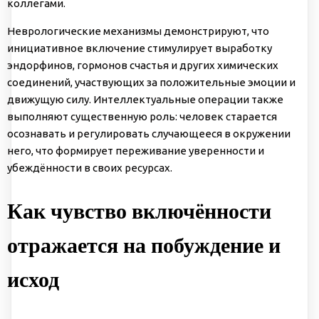
коллегами.
Неврологические механизмы демонстрируют, что
инициативное включение стимулирует выработку
эндорфинов, гормонов счастья и других химических
соединений, участвующих за положительные эмоции и
движущую силу. Интеллектуальные операции также
выполняют существенную роль: человек старается
осознавать и регулировать случающееся в окружении
него, что формирует переживание уверенности и
убеждённости в своих ресурсах.
Как чувство включённости
отражается на побуждение и
исход