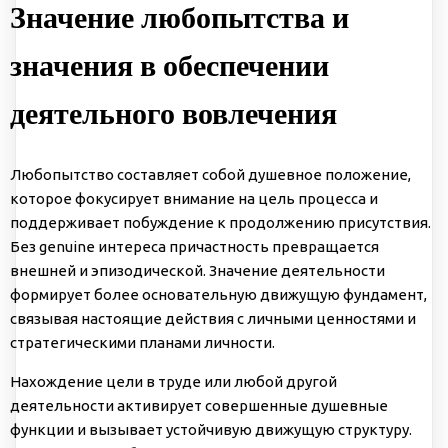
Значение любопытства и
значения в обеспечении
деятельного вовлечения
Любопытство составляет собой душевное положение,
которое фокусирует внимание на цель процесса и
поддерживает побуждение к продолжению присутствия.
Без genuine интереса причастность превращается
внешней и эпизодической. Значение деятельности
формирует более основательную движущую фундамент,
связывая настоящие действия с личными ценностями и
стратегическими планами личности.
Нахождение цели в труде или любой другой
деятельности активирует совершенные душевные
функции и вызывает устойчивую движущую структуру.