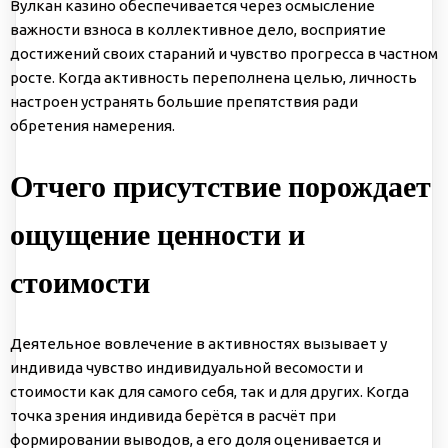
Вулкан казино обеспечивается через осмысление
важности взноса в коллективное дело, восприятие
достижений своих стараний и чувство прогресса в частном
росте. Когда активность переполнена целью, личность
настроен устранять большие препятствия ради
обретения намерения.
Отчего присутствие порождает
ощущение ценности и
стоимости
Деятельное вовлечение в активностях вызывает у
индивида чувство индивидуальной весомости и
стоимости как для самого себя, так и для других. Когда
точка зрения индивида берётся в расчёт при
формировании выводов, а его доля оценивается и