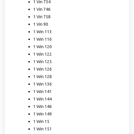
1 Vin 734
1 Vin 746
1 Vin 758
1 Vin 90
1 Win 113
1 Win 116
1 Win 120
1 Win 122
1 Win 125
1 Win 126
1 Win 128
1 Win 136
1 Win 141
1 Win 144
1 Win 146
1 Win 149
1 Win 15
1 Win 151