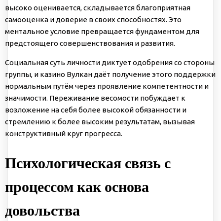
высоко оценивается, складывается благоприятная
самооценка и доверие в своих способностях. Это
ментальное условие превращается фундаментом для
предстоящего совершенствования и развития.
Социальная суть личности диктует одобрения со стороны
группы, и казино Вулкан даёт получение этого поддержки
нормальным путём через проявление компетентности и
значимости. Переживание весомости побуждает к
возложение на себя более высокой обязанности и
стремлению к более высоким результатам, вызывая
конструктивный круг прогресса.
Психологическая связь с
процессом как основа
довольства