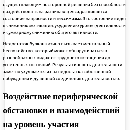
осуществляющим посторонней решения без способности
воздействовать на развивающееся, развивается
состояние напрасности и пессимизма. Это состояние ведёт
к снижению мотивации, ухудшению уровня деятельности
и суммарному снижению общего активности.
Недостаток Вулкан казино вызывает ментальный
беспокойство, который может обнаруживаться в
разнообразных видах: от трудового истощения до
угнетённых состояний. Результативность деятельности
заметно ухудшается из-за недостатка собственной
побуждения и душевной соединения с деятельностью.
Воздействие периферической
обстановки и взаимодействий
на уровень участия