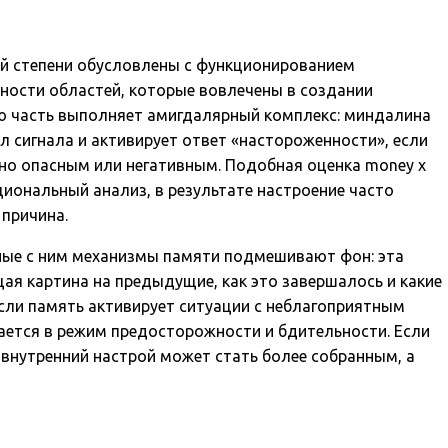
й степени обусловлены с функционированием
ости областей, которые вовлечены в создании
ю часть выполняет амигдалярный комплекс: миндалина
 сигнала и активирует ответ «настороженности», если
но опасным или негативным. Подобная оценка money x
циональный анализ, в результате настроение часто
 причина.
ные с ним механизмы памяти подмешивают фон: эта
ая картина на предыдущие, как это завершалось и какие
Если память активирует ситуации с неблагоприятным
ается в режим предосторожности и бдительности. Если
 внутренний настрой может стать более собранным, а