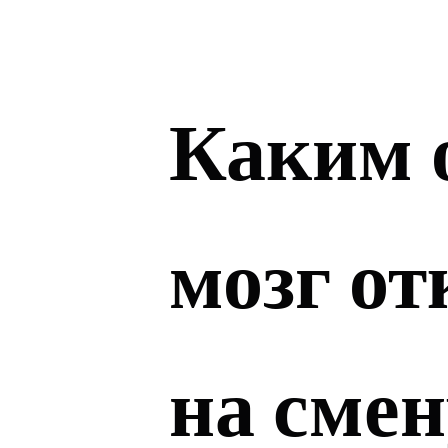
Каким 
мозг от
на смен