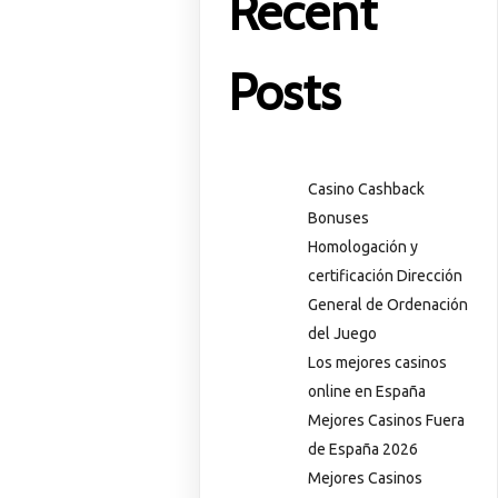
Recent
Posts
Casino Cashback
Bonuses
Homologación y
certificación Dirección
General de Ordenación
del Juego
Los mejores casinos
online en España
Mejores Casinos Fuera
de España 2026
Mejores Casinos