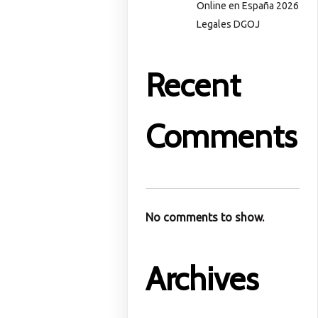
Online en España 2026
Legales DGOJ
Recent
Comments
No comments to show.
Archives