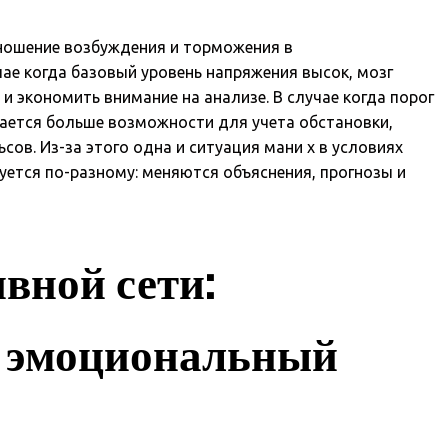
ношение возбуждения и торможения в
чае когда базовый уровень напряжения высок, мозг
и экономить внимание на анализе. В случае когда порог
ается больше возможности для учета обстановки,
сов. Из-за этого одна и ситуация мани х в условиях
ется по-разному: меняются объяснения, прогнозы и
вной сети:
 эмоциональный