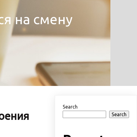
ся на смену
Search
роения
Search