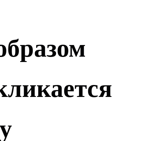
образом
кликается
у