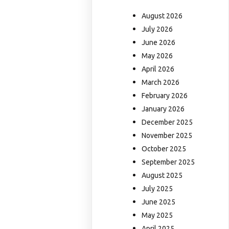
August 2026
July 2026
June 2026
May 2026
April 2026
March 2026
February 2026
January 2026
December 2025
November 2025
October 2025
September 2025
August 2025
July 2025
June 2025
May 2025
April 2025