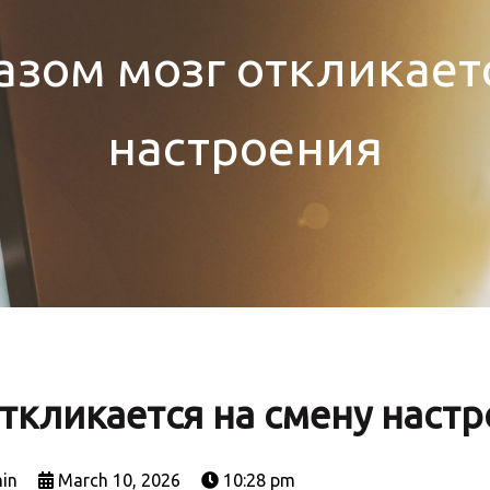
зом мозг откликает
настроения
ткликается на смену наст
in
March 10, 2026
10:28 pm