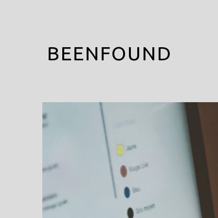
BEENFOUND