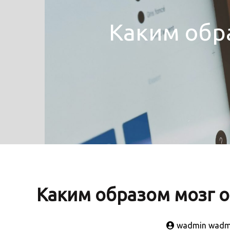
Каким обра
Каким образом мозг о
wadmin wadm