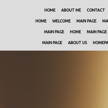
HOME
ABOUT ME
CONTACT
HOME
WELCOME
MAIN PAGE
MA
MAIN PAGE
HOME
MAIN PAGE
MAIN PAGE
ABOUT US
HOMEP