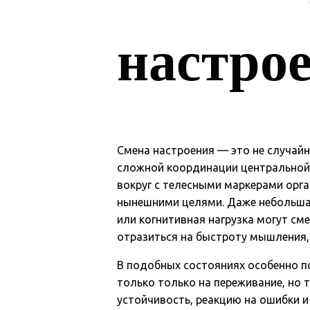
настро
Смена настроения — это не случайн
сложной координации центральной 
вокруг с телесными маркерами орг
нынешними целями. Даже небольшая
или когнитивная нагрузка могут см
отразиться на быстроту мышления, 
В подобных состояниях особенно п
только только на переживание, но 
устойчивость, реакцию на ошибки 