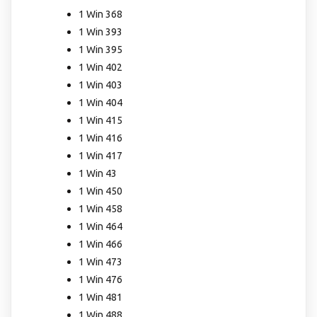
1 Win 368
1 Win 393
1 Win 395
1 Win 402
1 Win 403
1 Win 404
1 Win 415
1 Win 416
1 Win 417
1 Win 43
1 Win 450
1 Win 458
1 Win 464
1 Win 466
1 Win 473
1 Win 476
1 Win 481
1 Win 488