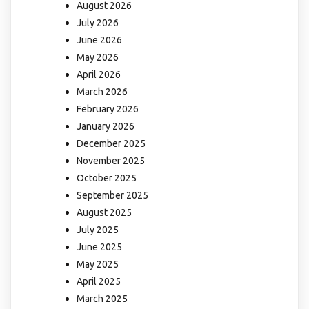
August 2026
July 2026
June 2026
May 2026
April 2026
March 2026
February 2026
January 2026
December 2025
November 2025
October 2025
September 2025
August 2025
July 2025
June 2025
May 2025
April 2025
March 2025