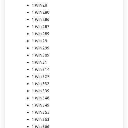
1 Win 28
1 Win 280
1 Win 286
1 Win 287
1 Win 289
1 Win 29
1 Win 299
1 Win 309
1 Win 31
1 Win 314
1 Win 327
1 Win 332
1 Win 339
1 Win 346
1 Win 349
1 Win 355
1 Win 363
1 Win 366