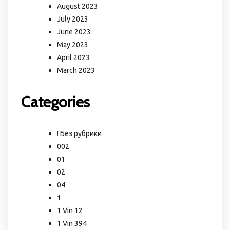
August 2023
July 2023
June 2023
May 2023
April 2023
March 2023
Categories
! Без рубрики
002
01
02
04
1
1 Vin 12
1 Vin 394