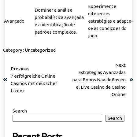
Experimente
Dominar a análise
diferentes
probabilística avançada
Avançado
estratégias e adapte-
e a identificação de
se às condições do
padrões complexos.
jogo.
Category :
Uncategorized
Next
Previous
Estrategias Avanzadas
7 erfolgreiche Online
para Bonos Navideños en
Casinos mit deutscher
el Live Casino de Casino
Lizenz
Online
Search
Search
Recent Posts