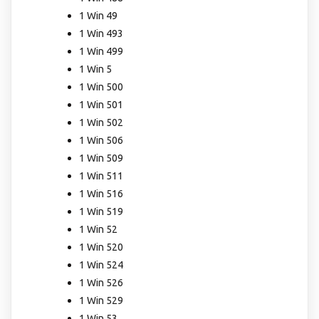
1 Win 49
1 Win 493
1 Win 499
1 Win 5
1 Win 500
1 Win 501
1 Win 502
1 Win 506
1 Win 509
1 Win 511
1 Win 516
1 Win 519
1 Win 52
1 Win 520
1 Win 524
1 Win 526
1 Win 529
1 Win 53