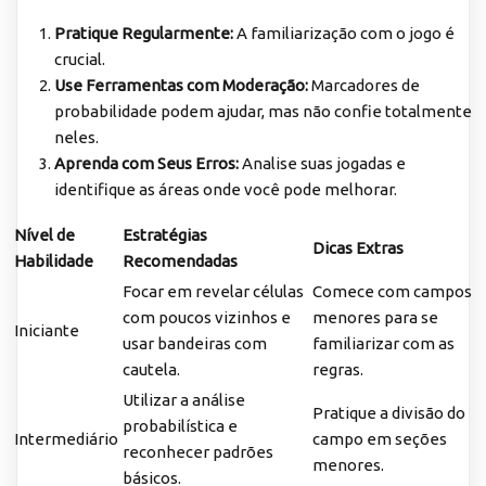
Pratique Regularmente:
A familiarização com o jogo é
crucial.
Use Ferramentas com Moderação:
Marcadores de
probabilidade podem ajudar, mas não confie totalmente
neles.
Aprenda com Seus Erros:
Analise suas jogadas e
identifique as áreas onde você pode melhorar.
Nível de
Estratégias
Dicas Extras
Habilidade
Recomendadas
Focar em revelar células
Comece com campos
com poucos vizinhos e
menores para se
Iniciante
usar bandeiras com
familiarizar com as
cautela.
regras.
Utilizar a análise
Pratique a divisão do
probabilística e
Intermediário
campo em seções
reconhecer padrões
menores.
básicos.