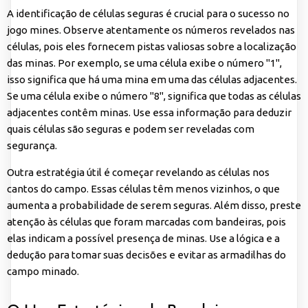
A identificação de células seguras é crucial para o sucesso no
jogo mines. Observe atentamente os números revelados nas
células, pois eles fornecem pistas valiosas sobre a localização
das minas. Por exemplo, se uma célula exibe o número "1",
isso significa que há uma mina em uma das células adjacentes.
Se uma célula exibe o número "8", significa que todas as células
adjacentes contêm minas. Use essa informação para deduzir
quais células são seguras e podem ser reveladas com
segurança.
Outra estratégia útil é começar revelando as células nos
cantos do campo. Essas células têm menos vizinhos, o que
aumenta a probabilidade de serem seguras. Além disso, preste
atenção às células que foram marcadas com bandeiras, pois
elas indicam a possível presença de minas. Use a lógica e a
dedução para tomar suas decisões e evitar as armadilhas do
campo minado.