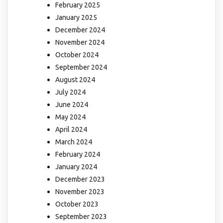
February 2025
January 2025
December 2024
November 2024
October 2024
September 2024
August 2024
July 2024
June 2024
May 2024
April 2024
March 2024
February 2024
January 2024
December 2023
November 2023
October 2023
September 2023