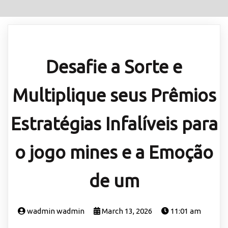
Desafie a Sorte e
Multiplique seus Prêmios
Estratégias Infalíveis para
o jogo mines e a Emoção
de um
wadmin wadmin
March 13, 2026
11:01 am