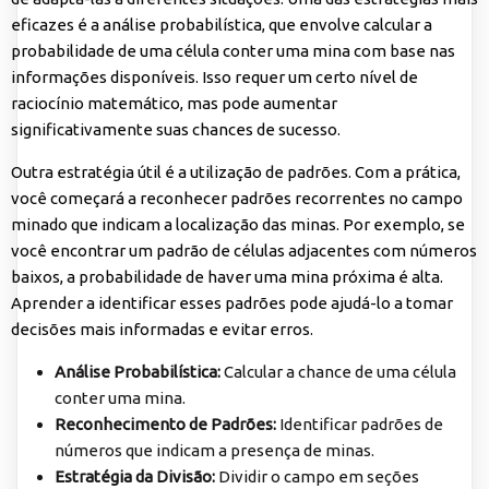
eficazes é a análise probabilística, que envolve calcular a
probabilidade de uma célula conter uma mina com base nas
informações disponíveis. Isso requer um certo nível de
raciocínio matemático, mas pode aumentar
significativamente suas chances de sucesso.
Outra estratégia útil é a utilização de padrões. Com a prática,
você começará a reconhecer padrões recorrentes no campo
minado que indicam a localização das minas. Por exemplo, se
você encontrar um padrão de células adjacentes com números
baixos, a probabilidade de haver uma mina próxima é alta.
Aprender a identificar esses padrões pode ajudá-lo a tomar
decisões mais informadas e evitar erros.
Análise Probabilística:
Calcular a chance de uma célula
conter uma mina.
Reconhecimento de Padrões:
Identificar padrões de
números que indicam a presença de minas.
Estratégia da Divisão:
Dividir o campo em seções