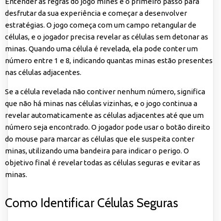
Entender as regras do jogo mines é o primeiro passo para
desfrutar da sua experiência e começar a desenvolver
estratégias. O jogo começa com um campo retangular de
células, e o jogador precisa revelar as células sem detonar as
minas. Quando uma célula é revelada, ela pode conter um
número entre 1 e 8, indicando quantas minas estão presentes
nas células adjacentes.
Se a célula revelada não contiver nenhum número, significa
que não há minas nas células vizinhas, e o jogo continua a
revelar automaticamente as células adjacentes até que um
número seja encontrado. O jogador pode usar o botão direito
do mouse para marcar as células que ele suspeita conter
minas, utilizando uma bandeira para indicar o perigo. O
objetivo final é revelar todas as células seguras e evitar as
minas.
Como Identificar Células Seguras