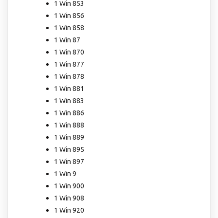
1 Win 853
1 Win 856
1 Win 858
1 Win 87
1 Win 870
1 Win 877
1 Win 878
1 Win 881
1 Win 883
1 Win 886
1 Win 888
1 Win 889
1 Win 895
1 Win 897
1 Win 9
1 Win 900
1 Win 908
1 Win 920