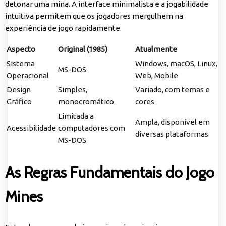
detonar uma mina. A interface minimalista e a jogabilidade
intuitiva permitem que os jogadores mergulhem na
experiência de jogo rapidamente.
Aspecto
Original (1985)
Atualmente
Sistema
Windows, macOS, Linux,
MS-DOS
Operacional
Web, Mobile
Design
Simples,
Variado, com temas e
Gráfico
monocromático
cores
Limitada a
Ampla, disponível em
Acessibilidade
computadores com
diversas plataformas
MS-DOS
As Regras Fundamentais do Jogo
Mines