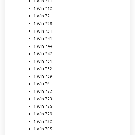
1 Win 711
1 Win 712
1 Win 72
1 Win 729
1 Win 731
1 Win 741
1 Win 744
1 Win 747
1 Win 751
1 Win 752
1 Win 759
1 Win 76
1 Win 772
1 Win 773
1 Win 775
1 Win 779
1 Win 782
1 Win 785