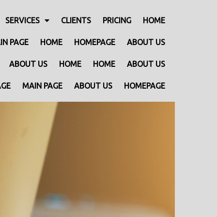
SERVICES
CLIENTS
PRICING
HOME
IN PAGE
HOME
HOMEPAGE
ABOUT US
ABOUT US
HOME
HOME
ABOUT US
AGE
MAIN PAGE
ABOUT US
HOMEPAGE