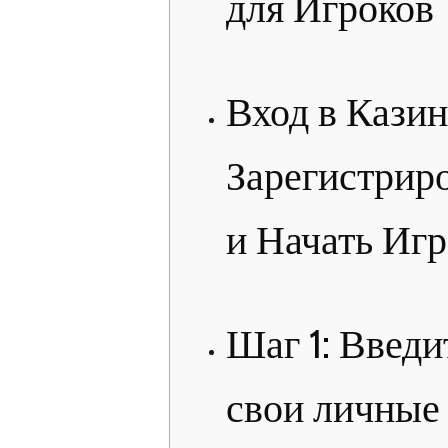
для Игроков
Вход в Казин
Зарегистрир
и Начать Игр
Шаг 1: Введи
свои личные