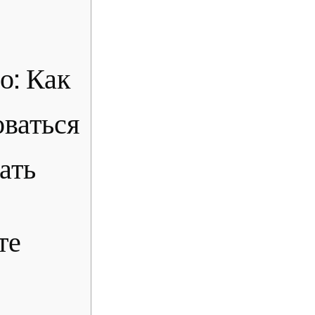
о: Как
оваться
ать
те