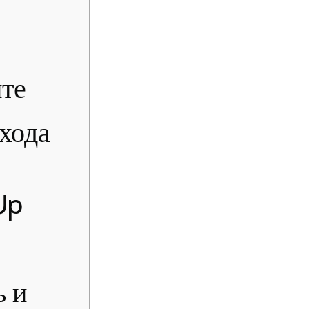
ите
хода
Up
ь и