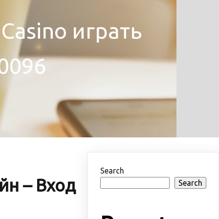
Casino играть
0096
Search
йн – Вход
Search