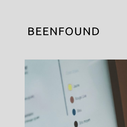
BEENFOUND