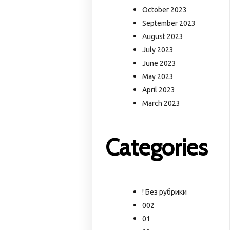
October 2023
September 2023
August 2023
July 2023
June 2023
May 2023
April 2023
March 2023
Categories
! Без рубрики
002
01