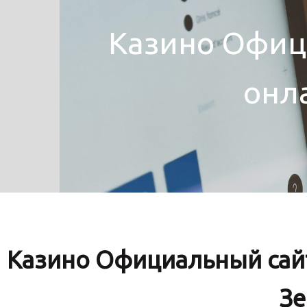
Казино Офици
онл
Казино Официальный сайт 
Зе