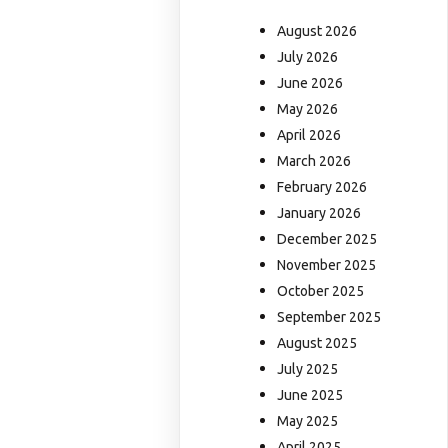
August 2026
July 2026
June 2026
May 2026
April 2026
March 2026
February 2026
January 2026
December 2025
November 2025
October 2025
September 2025
August 2025
July 2025
June 2025
May 2025
April 2025