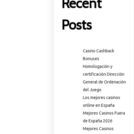
Recent
Posts
Casino Cashback
Bonuses
Homologación y
certificación Dirección
General de Ordenación
del Juego
Los mejores casinos
online en España
Mejores Casinos Fuera
de España 2026
Mejores Casinos