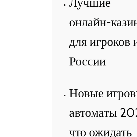
Лучшие
онлайн-кази
для игроков 
России
Новые игро
автоматы 20
что ожидать