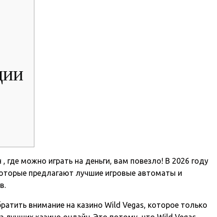
ции
и
н
, где можно играть на деньги, вам повезло! В 2026 году
 которые предлагают лучшие игровые автоматы и
в.
атить внимание на казино Wild Vegas, которое только