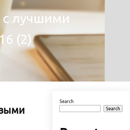
6 с лучшими
6 (2)
Search
овыми
Search