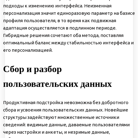
подходы к изменению интерфейса. Неизменная
персонализация значит единоразовую параметр на базисе
профиля пользователя, в то время как подвижная
адаптация осуществляется в подлинном периоде.
Гибридные решения сочетают оба метода, поставляя
оптимальный баланс между стабильностью интерфейса и
его персонализацией.
Сбор и разбор
пользовательских данных
Продуктивная подстройка невозможна без добротного
сбора и усвоения пользовательских данных. Новейшие
структуры задействуют множественные источники
сведений: видимые данные, даваемые пользователями
через настройки и анкеты, и незримые данные,