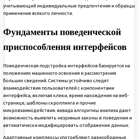
учитывающий индивидуальные предпочтения и образцы
применения всякого личности.
Фундаменты поведенческой
приспособления интерфейсов
Поведенческая подстройка интерфейсов базируется на
положениях машинного освоения и рассмотрения
больших сведений. Системы устойчиво следят
взаимодействия пользователей с компонентами
интерфейса, включая клики, время нахождения на веб-
странице, шаблоны скроллинга и прочие
микровзаимодействия. вавада алгоритмы анализа дают
возможность выявлять незримые законы в поведении и
автоматически модифицировать отображение данных.
Адаптивные комплексы употребляют разнообразные