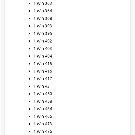
1 Win 363
1 Win 366
1 Win 368
1 Win 393
1 Win 395
1 Win 402
1 Win 403
1 Win 404
1 Win 415
1 Win 416
1 Win 417
1 Win 43
1 Win 450
1 Win 458
1 Win 464
1 Win 466
1 Win 473
1 Win 476