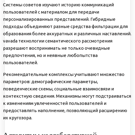
Системы советов изучают историю коммуникаций
пользователей с материалом для передачи
персонализированных представлений. Гибридные
подходы объединяют разные средства фильтрации для
образования более аккуратных и различных наставлений.
vavada технологии семантического рассмотрения
разрешают воспринимать не только очевидные
предпочтения, но и неявные любопытства
пользователей.
Рекомендательные комплексы учитывают множество
параметров: демографические параметры,
поведенческие схемы, социальные взаимосвязи и
контекстную сведения. Механизмы могут подстраиваться
к изменениям увлеченностей пользователей и
предоставлять наполнение, позволяющий расширению
их кругозора.
Алгоритмы коллаборативной