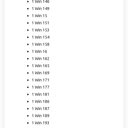
1 Win 146
1 Win 149
1 Win 15
1 Win 151
1 Win 153
1 Win 154
1 Win 158
1 Win 16
1 Win 162
1 Win 165
1 Win 169
1 Win 171
1 Win 177
1 Win 181
1 Win 186
1 Win 187
1 Win 189
1 Win 193