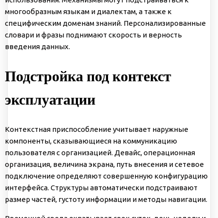
многообразным языкам и диалектам, а также к
специфическим доменам знаний. Персонализированные
словари и фразы поднимают скорость и верность
введения данных.
Подстройка под контекст
эксплуатации
Контекстная приспособление учитывает наружные
компоненты, сказывающиеся на коммуникацию
пользователя с организацией. Девайс, операционная
организация, величина экрана, путь внесения и сетевое
подключение определяют совершенную конфигурацию
интерфейса. Структуры автоматически подстраивают
размер частей, густоту информации и методы навигации.