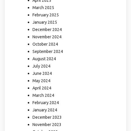
April 2025
March 2025
February 2025
January 2025
December 2024
November 2024
October 2024
September 2024
August 2024
July 2024
June 2024
May 2024
April 2024
March 2024
February 2024
January 2024
December 2023
November 2023