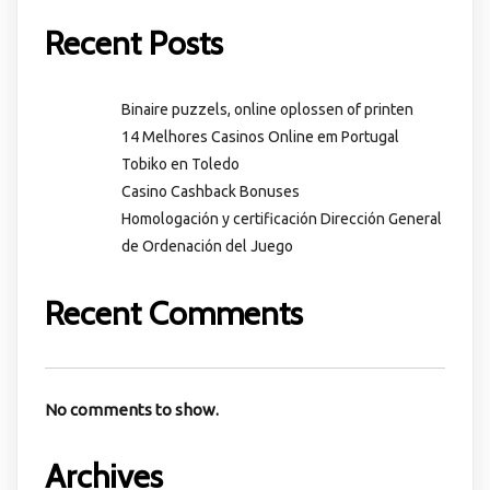
Recent Posts
Binaire puzzels, online oplossen of printen
14 Melhores Casinos Online em Portugal
Tobiko en Toledo
Casino Cashback Bonuses
Homologación y certificación Dirección General
de Ordenación del Juego
Recent Comments
No comments to show.
Archives