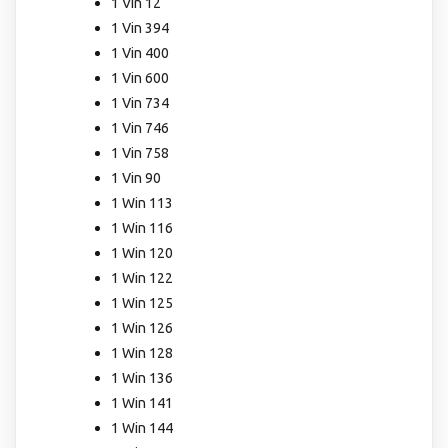
1 Vin 12
1 Vin 394
1 Vin 400
1 Vin 600
1 Vin 734
1 Vin 746
1 Vin 758
1 Vin 90
1 Win 113
1 Win 116
1 Win 120
1 Win 122
1 Win 125
1 Win 126
1 Win 128
1 Win 136
1 Win 141
1 Win 144