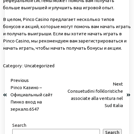
реферальной системы может помочь вам получать
больше выигрышей и улучшить ваш игровой опыт.
В целом, Pinco Casino предлагает несколько типов
бонусов и акций, которые могут помочь вам начать играть
и получать выигрыши. Если вы хотите начать играть в
Pinco Casino, мы рекомендуем вам зарегистрироваться и
начать играть, чтобы начать получать бонусы и акции.
Category :
Uncategorized
Previous
Next
Pinco Казино –
Consuetudini folkloristiche
Официальный сайт
associate alla ventura nel
Пинко вход на
Sud Italia
зеркало.6547
Search
Search