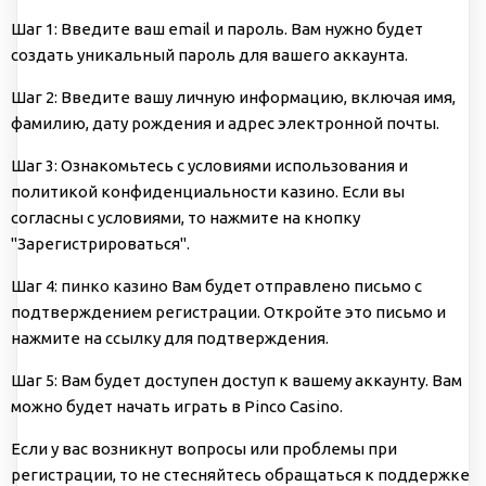
Шаг 1: Введите ваш email и пароль. Вам нужно будет
создать уникальный пароль для вашего аккаунта.
Шаг 2: Введите вашу личную информацию, включая имя,
фамилию, дату рождения и адрес электронной почты.
Шаг 3: Ознакомьтесь с условиями использования и
политикой конфиденциальности казино. Если вы
согласны с условиями, то нажмите на кнопку
"Зарегистрироваться".
Шаг 4:
пинко казино
Вам будет отправлено письмо с
подтверждением регистрации. Откройте это письмо и
нажмите на ссылку для подтверждения.
Шаг 5: Вам будет доступен доступ к вашему аккаунту. Вам
можно будет начать играть в Pinco Casino.
Если у вас возникнут вопросы или проблемы при
регистрации, то не стесняйтесь обращаться к поддержке