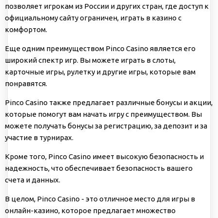
позволяет игрокам из России и других стран, где доступ к
официальному сайту ограничен, играть в казино с
комфортом.
Еще одним преимуществом Pinco Casino является его
широкий спектр игр. Вы можете играть в слоты,
карточные игры, рулетку и другие игры, которые вам
понравятся.
Pinco Casino также предлагает различные бонусы и акции,
которые помогут вам начать игру с преимуществом. Вы
можете получать бонусы за регистрацию, за депозит и за
участие в турнирах.
Кроме того, Pinco Casino имеет высокую безопасность и
надежность, что обеспечивает безопасность вашего
счета и данных.
В целом, Pinco Casino - это отличное место для игры в
онлайн-казино, которое предлагает множество