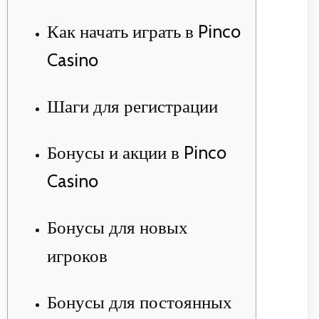
Как начать играть в Pinco
Casino
Шаги для регистрации
Бонусы и акции в Pinco
Casino
Бонусы для новых
игроков
Бонусы для постоянных