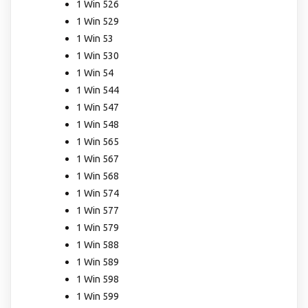
1 Win 526
1 Win 529
1 Win 53
1 Win 530
1 Win 54
1 Win 544
1 Win 547
1 Win 548
1 Win 565
1 Win 567
1 Win 568
1 Win 574
1 Win 577
1 Win 579
1 Win 588
1 Win 589
1 Win 598
1 Win 599