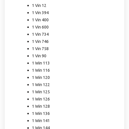
1 Vin 12
1 Vin 394
1 Vin 400
1 Vin 600
1 Vin 734
1 Vin 746
1 Vin 758
1 Vin 90
1 Win 113
1 Win 116
1 Win 120
1 Win 122
1 Win 125
1 Win 126
1 Win 128
1 Win 136
1 Win 141
1 Win 144