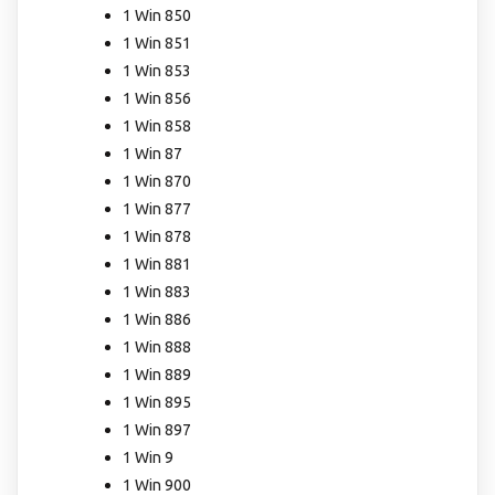
1 Win 850
1 Win 851
1 Win 853
1 Win 856
1 Win 858
1 Win 87
1 Win 870
1 Win 877
1 Win 878
1 Win 881
1 Win 883
1 Win 886
1 Win 888
1 Win 889
1 Win 895
1 Win 897
1 Win 9
1 Win 900