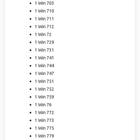
1 Win 703
1 Win 710
1 Win 711
1 Win 712
1 Win 72
1 Win 729
1 Win 731
1 Win 741
1 Win 744
1 Win 747
1 Win 751
1 Win 752
1 Win 759
1 Win 76
1 Win 772
1 Win 773
1 Win 775
1 Win 779