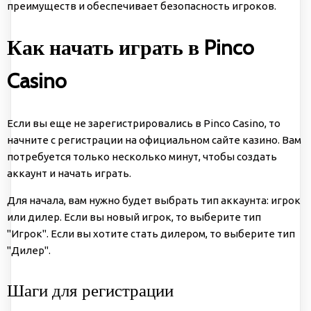
преимуществ и обеспечивает безопасность игроков.
Как начать играть в Pinco
Casino
Если вы еще не зарегистрировались в Pinco Casino, то
начните с регистрации на официальном сайте казино. Вам
потребуется только несколько минут, чтобы создать
аккаунт и начать играть.
Для начала, вам нужно будет выбрать тип аккаунта: игрок
или дилер. Если вы новый игрок, то выберите тип
"Игрок". Если вы хотите стать дилером, то выберите тип
"Дилер".
Шаги для регистрации