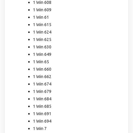
1 Win 608
1 Win 609
1 Win 61
1 Win 615
1 Win 624
1 Win 625
1 Win 630
1 Win 649
1 Win 65
1 Win 660
1 Win 662
1 Win 674
1 Win 679
1 Win 684
1 Win 685
1 Win 691
1 Win 694
1 Win 7