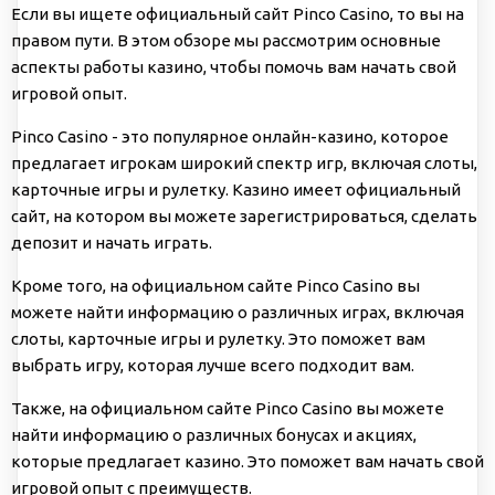
Если вы ищете официальный сайт Pinco Casino, то вы на
правом пути. В этом обзоре мы рассмотрим основные
аспекты работы казино, чтобы помочь вам начать свой
игровой опыт.
Pinco Casino - это популярное онлайн-казино, которое
предлагает игрокам широкий спектр игр, включая слоты,
карточные игры и рулетку. Казино имеет официальный
сайт, на котором вы можете зарегистрироваться, сделать
депозит и начать играть.
Кроме того, на официальном сайте Pinco Casino вы
можете найти информацию о различных играх, включая
слоты, карточные игры и рулетку. Это поможет вам
выбрать игру, которая лучше всего подходит вам.
Также, на официальном сайте Pinco Casino вы можете
найти информацию о различных бонусах и акциях,
которые предлагает казино. Это поможет вам начать свой
игровой опыт с преимуществ.