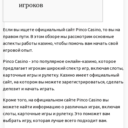
игроков
Если вы ищете официальный сайт Pinco Casino, то вы на
правом пути. В этом обзоре мы рассмотрим основные
аспекты работы казино, чтобы помочь вам начать свой
игровой опыт.
Pinco Casino - это популярное онлайн-казино, которое
предлагает игрокам широкий спектр игр, включая слоты,
карточные игры и рулетку. Казино имеет официальный
сайт, на котором вы можете зарегистрироваться, сделать
депозит и начать играть.
Кроме того, на официальном сайте Pinco Casino вы
можете найти информацию о различных играх, включая
слоты, карточные игры и рулетку. Это поможет вам
выбрать игру, которая лучше всего подходит вам.