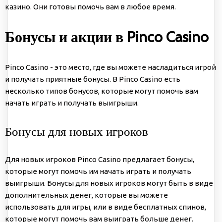
казино. Они готовы помочь вам в любое время.
Бонусы и акции в Pinco Casino
Pinco Casino - это место, где вы можете насладиться игрой
и получать приятные бонусы. В Pinco Casino есть
несколько типов бонусов, которые могут помочь вам
начать играть и получать выигрыши.
Бонусы для новых игроков
Для новых игроков Pinco Casino предлагает бонусы,
которые могут помочь им начать играть и получать
выигрыши. Бонусы для новых игроков могут быть в виде
дополнительных денег, которые вы можете
использовать для игры, или в виде бесплатных спинов,
которые могут помочь вам выиграть больше денег.