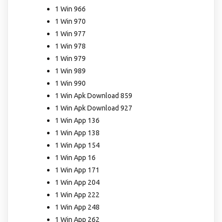
1 Win 966
1 Win 970
1 Win 977
1 Win 978
1 Win 979
1 Win 989
1 Win 990
1 Win Apk Download 859
1 Win Apk Download 927
1 Win App 136
1 Win App 138
1 Win App 154
1 Win App 16
1 Win App 171
1 Win App 204
1 Win App 222
1 Win App 248
1 Win App 262