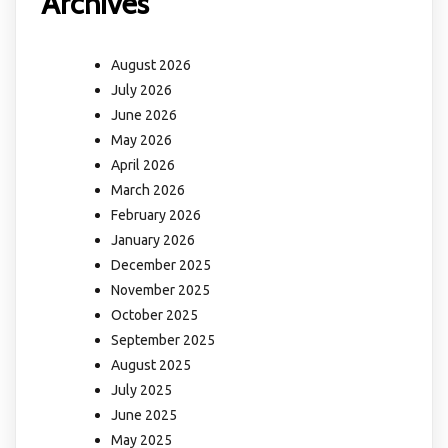
Archives
August 2026
July 2026
June 2026
May 2026
April 2026
March 2026
February 2026
January 2026
December 2025
November 2025
October 2025
September 2025
August 2025
July 2025
June 2025
May 2025