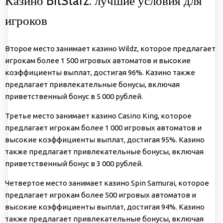
Казино BitStarz: лучшие условия для
игроков
Второе место занимает казино Wildz, которое предлагает
игрокам более 1 500 игровых автоматов и высокие
коэффициенты выплат, достигая 96%. Казино также
предлагает привлекательные бонусы, включая
приветственный бонус в 5 000 рублей.
Третье место занимает казино Casino King, которое
предлагает игрокам более 1 000 игровых автоматов и
высокие коэффициенты выплат, достигая 95%. Казино
также предлагает привлекательные бонусы, включая
приветственный бонус в 3 000 рублей.
Четвертое место занимает казино Spin Samurai, которое
предлагает игрокам более 500 игровых автоматов и
высокие коэффициенты выплат, достигая 94%. Казино
также предлагает привлекательные бонусы, включая