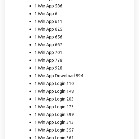
1 Win App 586
1 Win App 6
1 Win App 611
1 Win App 625
1 Win App 656
1 Win App 667
1 Win App 701
1 Win App 778
1 Win App 928
1 Win App Download 894
1 Win App Login 110
1 Win App Login 148
1 Win App Login 203
1 Win App Login 273
1 Win App Login 299
1 Win App Login 313
1 Win App Login 357
1 Win App Login 361