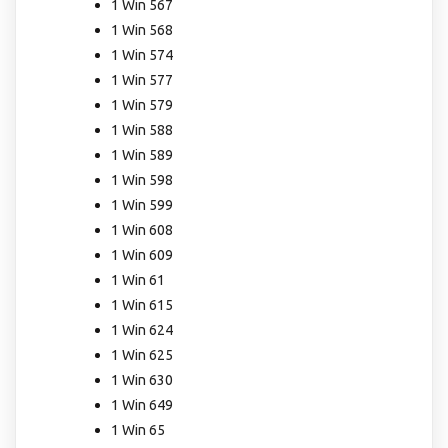
1 Win 567
1 Win 568
1 Win 574
1 Win 577
1 Win 579
1 Win 588
1 Win 589
1 Win 598
1 Win 599
1 Win 608
1 Win 609
1 Win 61
1 Win 615
1 Win 624
1 Win 625
1 Win 630
1 Win 649
1 Win 65