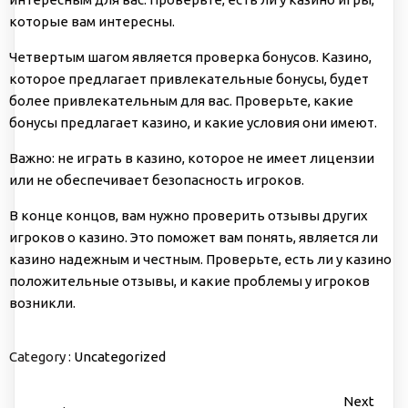
которые вам интересны.
Четвертым шагом является проверка бонусов. Казино,
которое предлагает привлекательные бонусы, будет
более привлекательным для вас. Проверьте, какие
бонусы предлагает казино, и какие условия они имеют.
Важно: не играть в казино, которое не имеет лицензии
или не обеспечивает безопасность игроков.
В конце концов, вам нужно проверить отзывы других
игроков о казино. Это поможет вам понять, является ли
казино надежным и честным. Проверьте, есть ли у казино
положительные отзывы, и какие проблемы у игроков
возникли.
Category :
Uncategorized
Next