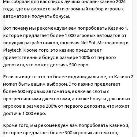
Мы собрали для вас список лучших онлайн-казино 2026
года, где вы сможете найти огромный выбор игровых
автоматов и получать бонусы.
Вот почему мы рекомендуем вам попробовать Казино 1,
которое предлагает более 1 000 игровых автоматов от
ведущих разработчиков, включая NetEnt, Microgaming и
Playtech. Кроме того, это казино предлагает
приветственный бонус в размере 100% от первого
депозита, что может достичь 500 евро.
Если вы ищете что-то более индивидуальное, то Казино 2
может быть вашим выбором. Это казино предлагает
более 500 игровых автоматов, включая слоты с
прогрессивными джекпотами, а также бонусы для новых
игроков в размере 200% от первого депозита, что может
достичь 1 000 евро.
Кроме того, мы рекомендуем вам попробовать Казино 3,
которое предлагает более 300 игровых автоматов,