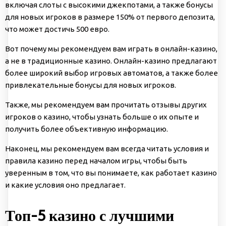
включая слоты с высокими джекпотами, а также бонусы
для новых игроков в размере 150% от первого депозита,
что может достичь 500 евро.
Вот почему мы рекомендуем вам играть в онлайн-казино,
а не в традиционные казино. Онлайн-казино предлагают
более широкий выбор игровых автоматов, а также более
привлекательные бонусы для новых игроков.
Также, мы рекомендуем вам прочитать отзывы других
игроков о казино, чтобы узнать больше о их опыте и
получить более объективную информацию.
Наконец, мы рекомендуем вам всегда читать условия и
правила казино перед началом игры, чтобы быть
уверенным в том, что вы понимаете, как работает казино
и какие условия оно предлагает.
Топ-5 казино с лучшими