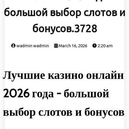
большой выбор слотов и
бонусов.3728
wadmin wadmin
March 16, 2026
2:20 am
Лучшие казино онлайн
2026 года - большой
выбор слотов и бонусов