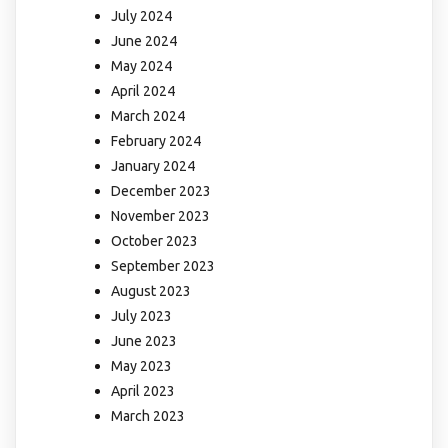
July 2024
June 2024
May 2024
April 2024
March 2024
February 2024
January 2024
December 2023
November 2023
October 2023
September 2023
August 2023
July 2023
June 2023
May 2023
April 2023
March 2023