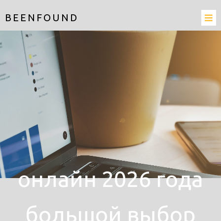
BEENFOUND
онлайн 2026 года
большой выбор