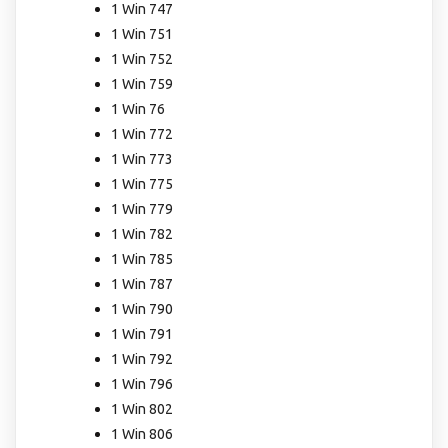
1 Win 747
1 Win 751
1 Win 752
1 Win 759
1 Win 76
1 Win 772
1 Win 773
1 Win 775
1 Win 779
1 Win 782
1 Win 785
1 Win 787
1 Win 790
1 Win 791
1 Win 792
1 Win 796
1 Win 802
1 Win 806