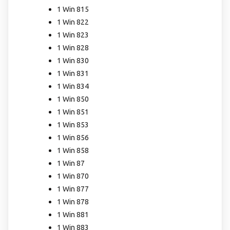
1 Win 815
1 Win 822
1 Win 823
1 Win 828
1 Win 830
1 Win 831
1 Win 834
1 Win 850
1 Win 851
1 Win 853
1 Win 856
1 Win 858
1 Win 87
1 Win 870
1 Win 877
1 Win 878
1 Win 881
1 Win 883