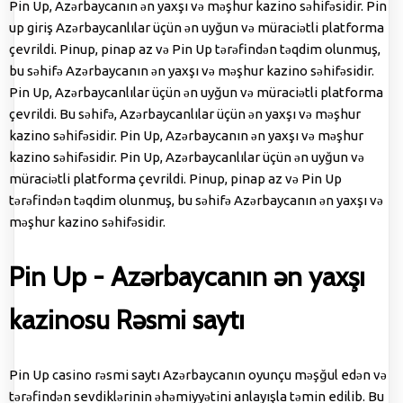
Pin Up, Azərbaycanın ən yaxşı və məşhur kazino səhifəsidir. Pin
up giriş Azərbaycanlılar üçün ən uyğun və müraciətli platforma
çevrildi. Pinup, pinap az və Pin Up tərəfindən təqdim olunmuş,
bu səhifə Azərbaycanın ən yaxşı və məşhur kazino səhifəsidir.
Pin Up, Azərbaycanlılar üçün ən uyğun və müraciətli platforma
çevrildi. Bu səhifə, Azərbaycanlılar üçün ən yaxşı və məşhur
kazino səhifəsidir. Pin Up, Azərbaycanın ən yaxşı və məşhur
kazino səhifəsidir. Pin Up, Azərbaycanlılar üçün ən uyğun və
müraciətli platforma çevrildi. Pinup, pinap az və Pin Up
tərəfindən təqdim olunmuş, bu səhifə Azərbaycanın ən yaxşı və
məşhur kazino səhifəsidir.
Pin Up - Azərbaycanın ən yaxşı
kazinosu Rəsmi saytı
Pin Up casino rəsmi saytı Azərbaycanın oyunçu məşğul edən və
tərəfindən sevdiklərinin əhəmiyyətini anlayışla təmin edilib. Bu