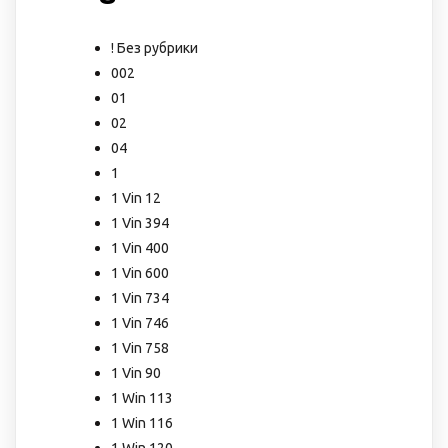
! Без рубрики
002
01
02
04
1
1 Vin 12
1 Vin 394
1 Vin 400
1 Vin 600
1 Vin 734
1 Vin 746
1 Vin 758
1 Vin 90
1 Win 113
1 Win 116
1 Win 120