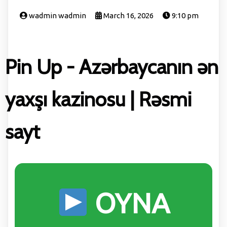
wadmin wadmin
March 16, 2026
9:10 pm
Pin Up - Azərbaycanın ən
yaxşı kazinosu | Rəsmi
sayt
OYNA