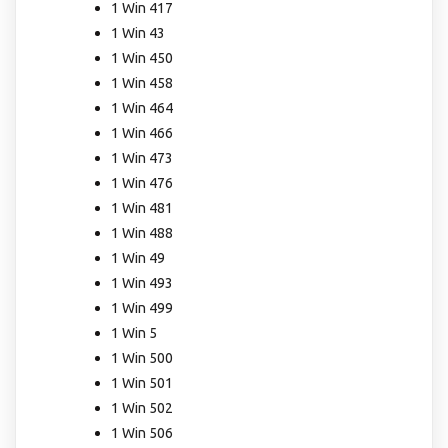
1 Win 417
1 Win 43
1 Win 450
1 Win 458
1 Win 464
1 Win 466
1 Win 473
1 Win 476
1 Win 481
1 Win 488
1 Win 49
1 Win 493
1 Win 499
1 Win 5
1 Win 500
1 Win 501
1 Win 502
1 Win 506