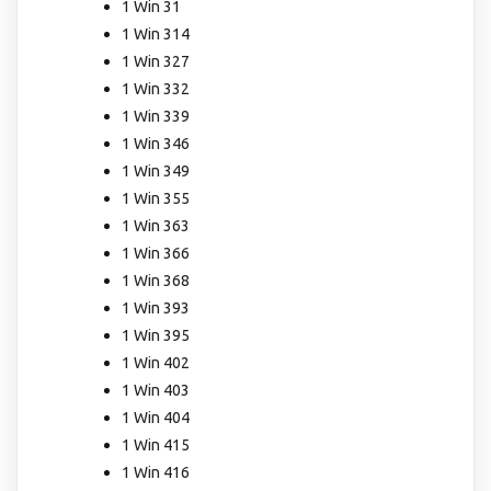
1 Win 31
1 Win 314
1 Win 327
1 Win 332
1 Win 339
1 Win 346
1 Win 349
1 Win 355
1 Win 363
1 Win 366
1 Win 368
1 Win 393
1 Win 395
1 Win 402
1 Win 403
1 Win 404
1 Win 415
1 Win 416