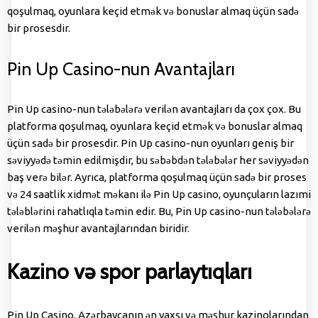
qoşulmaq, oyunlara keçid etmək və bonuslar almaq üçün sadə
bir prosesdir.
Pin Up Casino-nun Avantajları
Pin Up casino-nun tələbələrə verilən avantajları da çox çox. Bu
platforma qoşulmaq, oyunlara keçid etmək və bonuslar almaq
üçün sadə bir prosesdir. Pin Up casino-nun oyunları geniş bir
səviyyədə təmin edilmişdir, bu səbəbdən tələbələr her səviyyədən
baş verə bilər. Ayrıca, platforma qoşulmaq üçün sadə bir proses
və 24 saatlik xidmət məkanı ilə Pin Up casino, oyunçuların lazımi
tələblərini rahatlıqla təmin edir. Bu, Pin Up casino-nun tələbələrə
verilən məşhur avantajlarından biridir.
Kazino və spor parlaytıqları
Pin Up Casino, Azərbaycanın ən yaxşı və məşhur kazinolarından