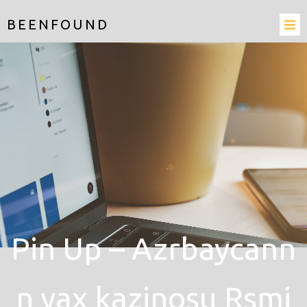
BEENFOUND
Pin Up – Azrbaycann
n yax kazinosu Rsmi