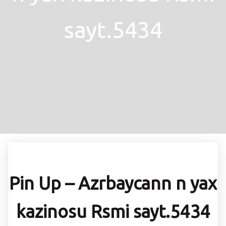
sayt.5434
Pin Up – Azrbaycann n yax
kazinosu Rsmi sayt.5434