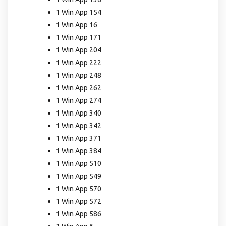
1 Win App 154
1 Win App 16
1 Win App 171
1 Win App 204
1 Win App 222
1 Win App 248
1 Win App 262
1 Win App 274
1 Win App 340
1 Win App 342
1 Win App 371
1 Win App 384
1 Win App 510
1 Win App 549
1 Win App 570
1 Win App 572
1 Win App 586