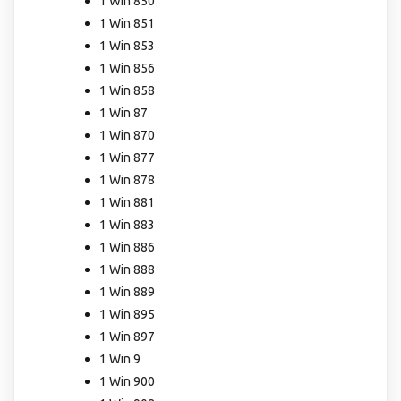
1 Win 850
1 Win 851
1 Win 853
1 Win 856
1 Win 858
1 Win 87
1 Win 870
1 Win 877
1 Win 878
1 Win 881
1 Win 883
1 Win 886
1 Win 888
1 Win 889
1 Win 895
1 Win 897
1 Win 9
1 Win 900