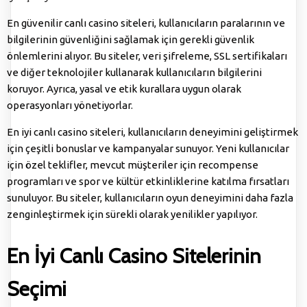
En güvenilir canlı casino siteleri, kullanıcıların paralarının ve
bilgilerinin güvenliğini sağlamak için gerekli güvenlik
önlemlerini alıyor. Bu siteler, veri şifreleme, SSL sertifikaları
ve diğer teknolojiler kullanarak kullanıcıların bilgilerini
koruyor. Ayrıca, yasal ve etik kurallara uygun olarak
operasyonları yönetiyorlar.
En iyi canlı casino siteleri, kullanıcıların deneyimini geliştirmek
için çeşitli bonuslar ve kampanyalar sunuyor. Yeni kullanıcılar
için özel teklifler, mevcut müşteriler için recompense
programları ve spor ve kültür etkinliklerine katılma fırsatları
sunuluyor. Bu siteler, kullanıcıların oyun deneyimini daha fazla
zenginleştirmek için sürekli olarak yenilikler yapılıyor.
En İyi Canlı Casino Sitelerinin
Seçimi