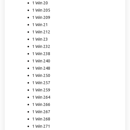
1 Win 20
1 Win 205
1 Win 209
1 Win 21
1 Win 212
1 Win 23
1 Win 232
1 Win 238
1 Win 240
1 Win 248
1 Win 250
1 Win 257
1 Win 259
1 Win 264
1 Win 266
1 Win 267
1 Win 268
1 Win 271