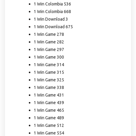
1 Win Colombia 536
1 Win Colombia 668
1 Win Download 3
1 Win Download 675
1 Win Game 278
1 Win Game 282
1 Win Game 297
1 Win Game 300
1 Win Game 314
1 Win Game 315
1 Win Game 325
1 Win Game 338
1 Win Game 431
1 Win Game 439
1 Win Game 465
1 Win Game 489
1 Win Game 512
1 Win Game 554