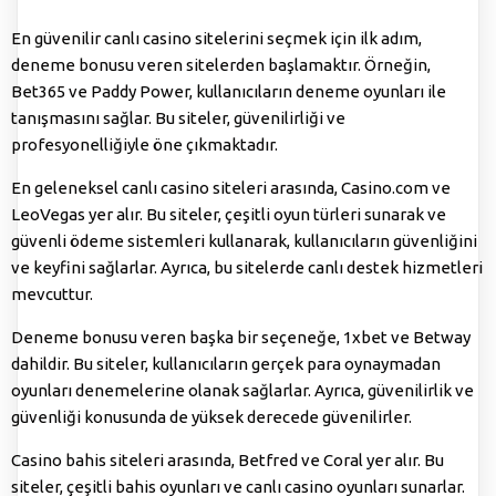
En güvenilir canlı casino sitelerini seçmek için ilk adım,
deneme bonusu veren sitelerden başlamaktır. Örneğin,
Bet365 ve Paddy Power, kullanıcıların deneme oyunları ile
tanışmasını sağlar. Bu siteler, güvenilirliği ve
profesyonelliğiyle öne çıkmaktadır.
En geleneksel canlı casino siteleri arasında, Casino.com ve
LeoVegas yer alır. Bu siteler, çeşitli oyun türleri sunarak ve
güvenli ödeme sistemleri kullanarak, kullanıcıların güvenliğini
ve keyfini sağlarlar. Ayrıca, bu sitelerde canlı destek hizmetleri
mevcuttur.
Deneme bonusu veren başka bir seçeneğe, 1xbet ve Betway
dahildir. Bu siteler, kullanıcıların gerçek para oynaymadan
oyunları denemelerine olanak sağlarlar. Ayrıca, güvenilirlik ve
güvenliği konusunda de yüksek derecede güvenilirler.
Casino bahis siteleri arasında, Betfred ve Coral yer alır. Bu
siteler, çeşitli bahis oyunları ve canlı casino oyunları sunarlar.