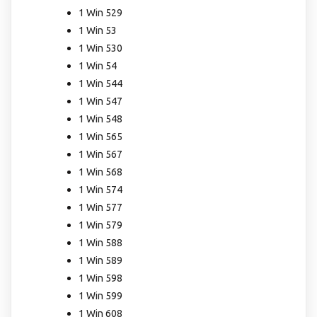
1 Win 529
1 Win 53
1 Win 530
1 Win 54
1 Win 544
1 Win 547
1 Win 548
1 Win 565
1 Win 567
1 Win 568
1 Win 574
1 Win 577
1 Win 579
1 Win 588
1 Win 589
1 Win 598
1 Win 599
1 Win 608