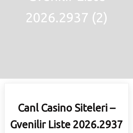
2026.2937 (2)
Canl Casino Siteleri –
Gvenilir Liste 2026.2937