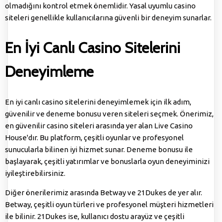
olmadığını kontrol etmek önemlidir. Yasal uyumlu casino
siteleri genellikle kullanıcılarına güvenli bir deneyim sunarlar.
En İyi Canlı Casino Sitelerini
Deneyimleme
En iyi canlı casino sitelerini deneyimlemek için ilk adım,
güvenilir ve deneme bonusu veren siteleri seçmek. Önerimiz,
en güvenilir casino siteleri arasında yer alan Live Casino
House'dır. Bu platform, çeşitli oyunlar ve profesyonel
sunucularla bilinen iyi hizmet sunar. Deneme bonusu ile
başlayarak, çeşitli yatırımlar ve bonuslarla oyun deneyiminizi
iyileştirebilirsiniz.
Diğer önerilerimiz arasında Betway ve 21Dukes de yer alır.
Betway, çeşitli oyun türleri ve profesyonel müşteri hizmetleri
ile bilinir. 21Dukes ise, kullanıcı dostu arayüz ve çeşitli