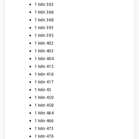
1 Win 363
1 Win 366
1 Win 368
1 Win 393
1 Win 395
1 Win 402
1 Win 403
1 Win 404
1 Win 415
1 Win 416
1 Win 417
1 Win 43
1 Win 450
1 Win 458
1 Win 464
1 Win 466
1 Win 473
1 Win 476