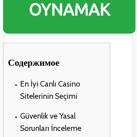
OYNAMAK
Содержимое
En İyi Canlı Casino
Sitelerinin Seçimi
Güvenlik ve Yasal
Sorunları İnceleme