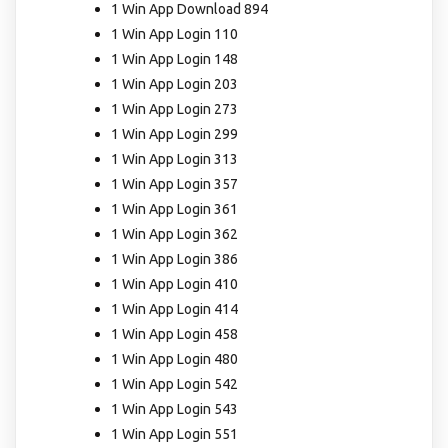
1 Win App Download 894
1 Win App Login 110
1 Win App Login 148
1 Win App Login 203
1 Win App Login 273
1 Win App Login 299
1 Win App Login 313
1 Win App Login 357
1 Win App Login 361
1 Win App Login 362
1 Win App Login 386
1 Win App Login 410
1 Win App Login 414
1 Win App Login 458
1 Win App Login 480
1 Win App Login 542
1 Win App Login 543
1 Win App Login 551