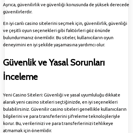
Ayrıca, güvenilirlik ve güvenliği konusunda de yüksek derecede
güvenilirlerdir.
En iyi canlı casino sitelerini seçmek için, güvenilirlik, güvenliği
ve çeşitli oyun seçenekleri gibi faktörleri göz önünde
bulundurmanız önemlidir. Bu siteler, kullanıcıların oyun
deneyimini en iyi şekilde yaşamasına yardımcı olur.
Güvenlik ve Yasal Sorunları
İnceleme
Yeni Casino Siteleri: Güvenliği ve yasal uyumluluğu dikkate
alarak yeni casino siteleri seçtiğinizde, en iyi seçenekleri
bulabilirsiniz. Güvenilir casino siteleri genellikle kullanıcıların
bilgilerini ve para transferlerini şifreleme teknolojileriyle
korur. Bu, verilerinizi ve para transferlerinizi tehlikeye
atmamak için önemlidir.