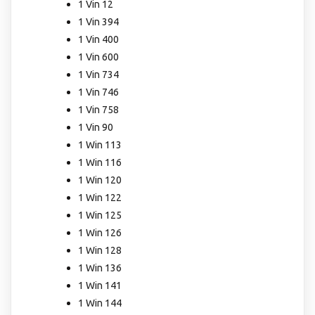
1 Vin 12
1 Vin 394
1 Vin 400
1 Vin 600
1 Vin 734
1 Vin 746
1 Vin 758
1 Vin 90
1 Win 113
1 Win 116
1 Win 120
1 Win 122
1 Win 125
1 Win 126
1 Win 128
1 Win 136
1 Win 141
1 Win 144