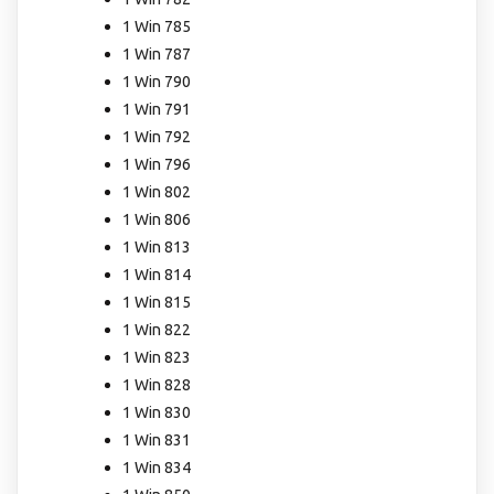
1 Win 785
1 Win 787
1 Win 790
1 Win 791
1 Win 792
1 Win 796
1 Win 802
1 Win 806
1 Win 813
1 Win 814
1 Win 815
1 Win 822
1 Win 823
1 Win 828
1 Win 830
1 Win 831
1 Win 834