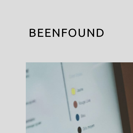
BEENFOUND