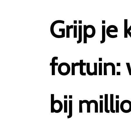
Grijp je
fortuin:
bij mill