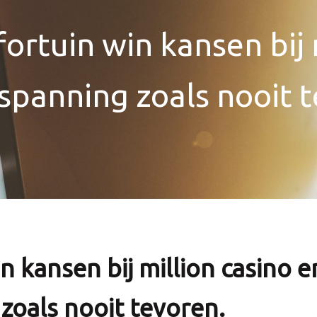
 fortuin win kansen bij 
spanning zoals nooit 
in kansen bij million casino 
zoals nooit tevoren.