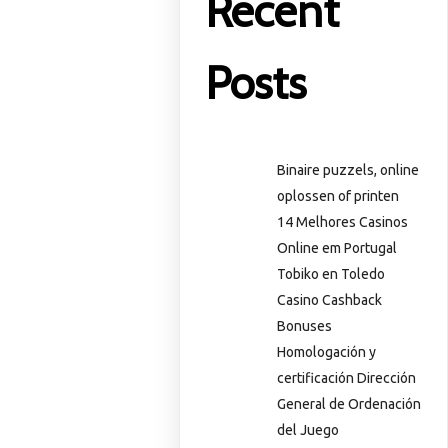
Recent
Posts
Binaire puzzels, online
oplossen of printen
14 Melhores Casinos
Online em Portugal
Tobiko en Toledo
Casino Cashback
Bonuses
Homologación y
certificación Dirección
General de Ordenación
del Juego