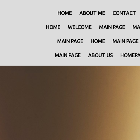
HOME
ABOUT ME
CONTACT
HOME
WELCOME
MAIN PAGE
MA
MAIN PAGE
HOME
MAIN PAGE
MAIN PAGE
ABOUT US
HOMEP