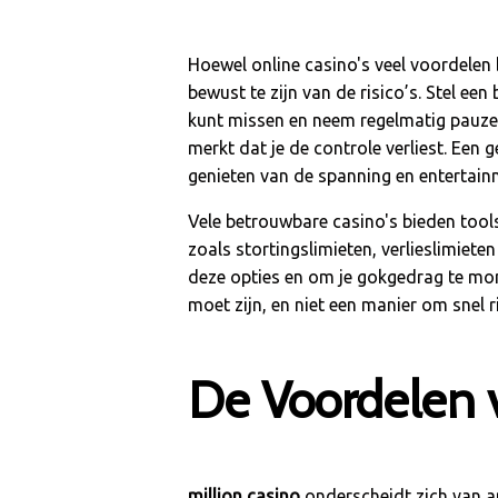
Hoewel online casino's veel voordelen 
bewust te zijn van de risico’s. Stel een
kunt missen en neem regelmatig pauzes.
merkt dat je de controle verliest. Een
genieten van de spanning en entertai
Vele betrouwbare casino's bieden too
zoals stortingslimieten, verlieslimieten
deze opties en om je gokgedrag te mo
moet zijn, en niet een manier om snel r
De Voordelen v
million casino
onderscheidt zich van a