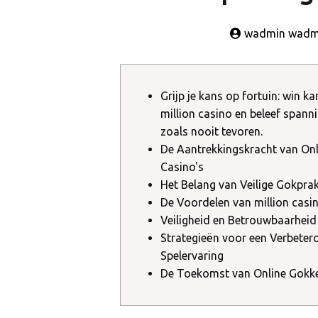
wadmin wadm
Grijp je kans op fortuin: win ka
million casino en beleef spann
zoals nooit tevoren.
De Aantrekkingskracht van Onl
Casino's
Het Belang van Veilige Gokprak
De Voordelen van million casi
Veiligheid en Betrouwbaarheid
Strategieën voor een Verbeter
Spelervaring
De Toekomst van Online Gokk