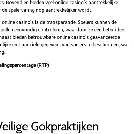
os. Bovendien bieden veel online casino’s aantrekkelijke
e spelervaring nog aantrekkelijker wordt.
 online casino's is de transparantie. Spelers kunnen de
spellen eenvoudig controleren, waardoor ze een beter idee
naast bieden betrouwbare online casino's geavanceerde
lijke en financiële gegevens van spelers te beschermen, wat
ng.
alingspercentage (RTP)
eilige Gokpraktijken