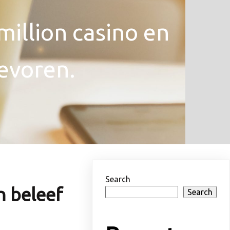
million casino en
tevoren.
Search
en beleef
Search