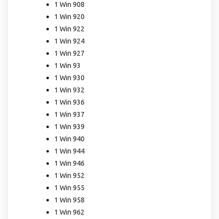
1 Win 908
1 Win 920
1 Win 922
1 Win 924
1 Win 927
1 Win 93
1 Win 930
1 Win 932
1 Win 936
1 Win 937
1 Win 939
1 Win 940
1 Win 944
1 Win 946
1 Win 952
1 Win 955
1 Win 958
1 Win 962