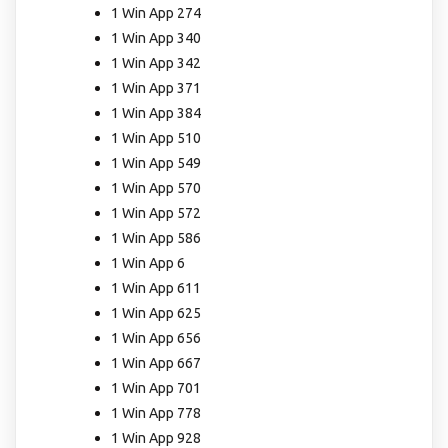
1 Win App 274
1 Win App 340
1 Win App 342
1 Win App 371
1 Win App 384
1 Win App 510
1 Win App 549
1 Win App 570
1 Win App 572
1 Win App 586
1 Win App 6
1 Win App 611
1 Win App 625
1 Win App 656
1 Win App 667
1 Win App 701
1 Win App 778
1 Win App 928