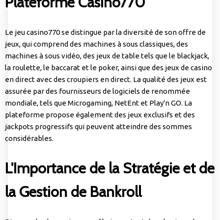
Plateforme Casino770
Le jeu casino770 se distingue par la diversité de son offre de
jeux, qui comprend des machines à sous classiques, des
machines à sous vidéo, des jeux de table tels que le blackjack,
la roulette, le baccarat et le poker, ainsi que des jeux de casino
en direct avec des croupiers en direct. La qualité des jeux est
assurée par des fournisseurs de logiciels de renommée
mondiale, tels que Microgaming, NetEnt et Play'n GO. La
plateforme propose également des jeux exclusifs et des
jackpots progressifs qui peuvent atteindre des sommes
considérables.
L'Importance de la Stratégie et de
la Gestion de Bankroll