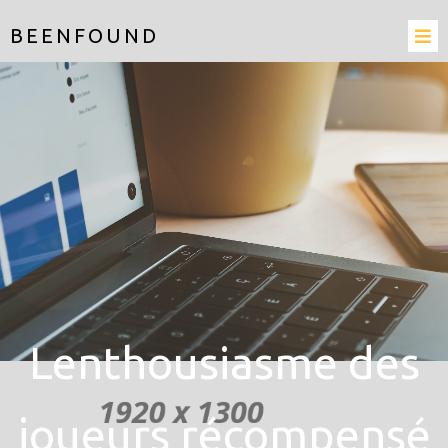
BEENFOUND
Lenthousiasme des
joueurs récompensé