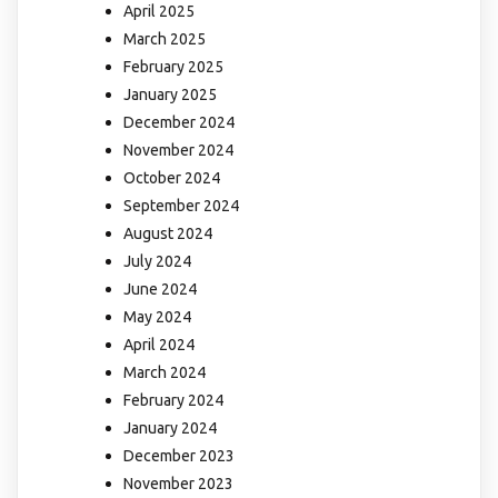
April 2025
March 2025
February 2025
January 2025
December 2024
November 2024
October 2024
September 2024
August 2024
July 2024
June 2024
May 2024
April 2024
March 2024
February 2024
January 2024
December 2023
November 2023