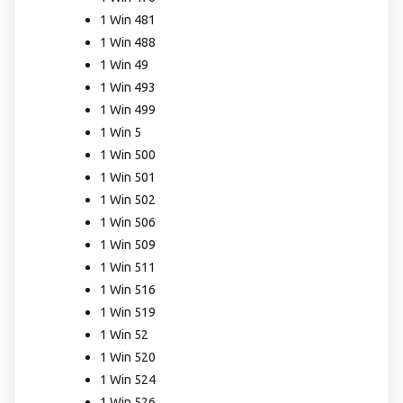
1 Win 481
1 Win 488
1 Win 49
1 Win 493
1 Win 499
1 Win 5
1 Win 500
1 Win 501
1 Win 502
1 Win 506
1 Win 509
1 Win 511
1 Win 516
1 Win 519
1 Win 52
1 Win 520
1 Win 524
1 Win 526