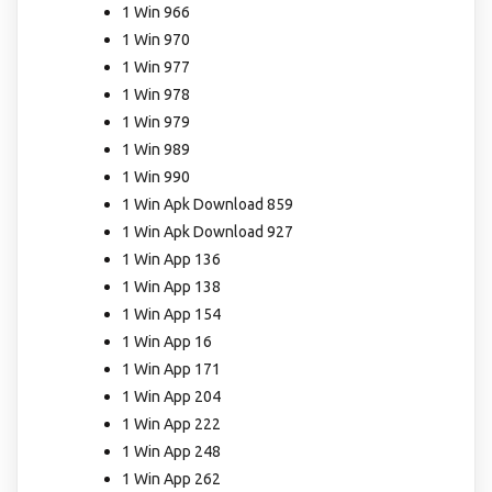
1 Win 966
1 Win 970
1 Win 977
1 Win 978
1 Win 979
1 Win 989
1 Win 990
1 Win Apk Download 859
1 Win Apk Download 927
1 Win App 136
1 Win App 138
1 Win App 154
1 Win App 16
1 Win App 171
1 Win App 204
1 Win App 222
1 Win App 248
1 Win App 262