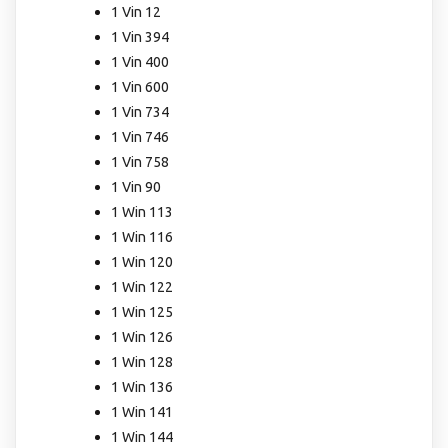
1 Vin 12
1 Vin 394
1 Vin 400
1 Vin 600
1 Vin 734
1 Vin 746
1 Vin 758
1 Vin 90
1 Win 113
1 Win 116
1 Win 120
1 Win 122
1 Win 125
1 Win 126
1 Win 128
1 Win 136
1 Win 141
1 Win 144