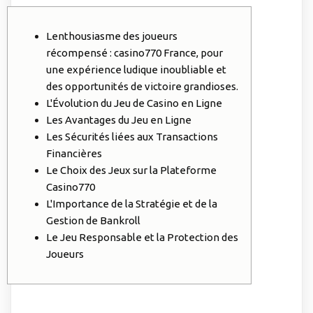
Lenthousiasme des joueurs
récompensé : casino770 France, pour
une expérience ludique inoubliable et
des opportunités de victoire grandioses.
L'Évolution du Jeu de Casino en Ligne
Les Avantages du Jeu en Ligne
Les Sécurités liées aux Transactions
Financières
Le Choix des Jeux sur la Plateforme
Casino770
L'Importance de la Stratégie et de la
Gestion de Bankroll
Le Jeu Responsable et la Protection des
Joueurs