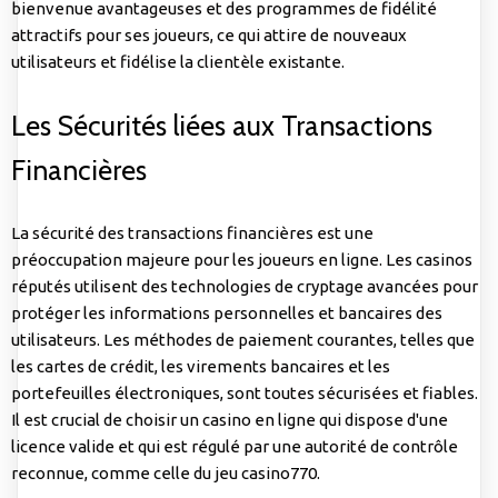
bienvenue avantageuses et des programmes de fidélité
attractifs pour ses joueurs, ce qui attire de nouveaux
utilisateurs et fidélise la clientèle existante.
Les Sécurités liées aux Transactions
Financières
La sécurité des transactions financières est une
préoccupation majeure pour les joueurs en ligne. Les casinos
réputés utilisent des technologies de cryptage avancées pour
protéger les informations personnelles et bancaires des
utilisateurs. Les méthodes de paiement courantes, telles que
les cartes de crédit, les virements bancaires et les
portefeuilles électroniques, sont toutes sécurisées et fiables.
Il est crucial de choisir un casino en ligne qui dispose d'une
licence valide et qui est régulé par une autorité de contrôle
reconnue, comme celle du jeu casino770.