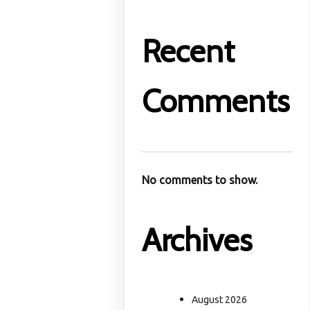
Recent
Comments
No comments to show.
Archives
August 2026