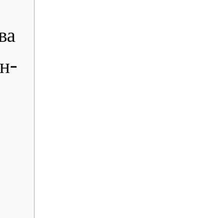
ва
н-