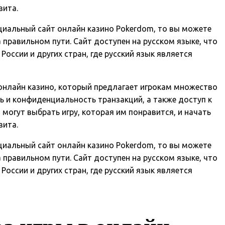
зита.
циальный сайт онлайн казино Pokerdom, то вы можете
 правильном пути. Сайт доступен на русском языке, что
России и других стран, где русский язык является
онлайн казино, который предлагает игрокам множество
 и конфиденциальность транзакций, а также доступ к
и могут выбрать игру, которая им понравится, и начать
зита.
циальный сайт онлайн казино Pokerdom, то вы можете
 правильном пути. Сайт доступен на русском языке, что
России и других стран, где русский язык является