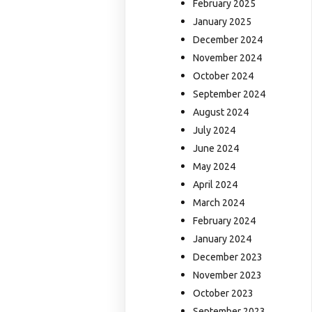
February 2025
January 2025
December 2024
November 2024
October 2024
September 2024
August 2024
July 2024
June 2024
May 2024
April 2024
March 2024
February 2024
January 2024
December 2023
November 2023
October 2023
September 2023