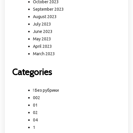
October 2023
September 2023
August 2023
July 2023
June 2023
May 2023
April 2023
March 2023
Categories
! Без рубрики
002
01
02
04
1