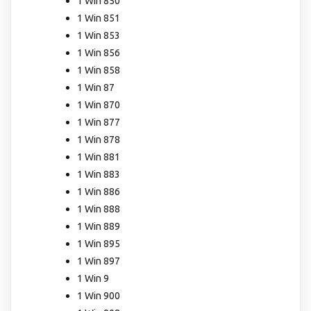
1 Win 850
1 Win 851
1 Win 853
1 Win 856
1 Win 858
1 Win 87
1 Win 870
1 Win 877
1 Win 878
1 Win 881
1 Win 883
1 Win 886
1 Win 888
1 Win 889
1 Win 895
1 Win 897
1 Win 9
1 Win 900