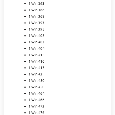
1 Win 363
1 Win 366
1 Win 368
1 Win 393
1 Win 395
1 Win 402
1 Win 403
1 Win 404
1 Win 415
1 Win 416
1 Win 417
1 Win 43
1 Win 450
1 Win 458
1 Win 464
1 Win 466
1 Win 473
1 Win 476