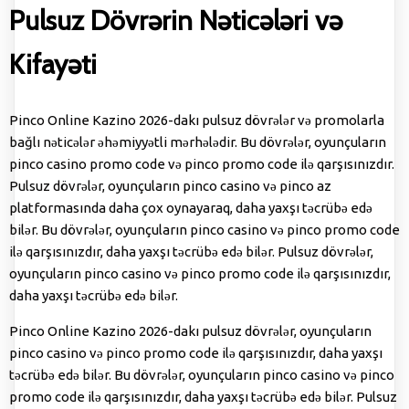
Pulsuz Dövrərin Nəticələri və
Kifayəti
Pinco Online Kazino 2026-dakı pulsuz dövrələr və promolarla
bağlı nəticələr əhəmiyyətli mərhələdir. Bu dövrələr, oyunçuların
pinco casino promo code və pinco promo code ilə qarşısınızdır.
Pulsuz dövrələr, oyunçuların pinco casino və pinco az
platformasında daha çox oynayaraq, daha yaxşı təcrübə edə
bilər. Bu dövrələr, oyunçuların pinco casino və pinco promo code
ilə qarşısınızdır, daha yaxşı təcrübə edə bilər. Pulsuz dövrələr,
oyunçuların pinco casino və pinco promo code ilə qarşısınızdır,
daha yaxşı təcrübə edə bilər.
Pinco Online Kazino 2026-dakı pulsuz dövrələr, oyunçuların
pinco casino və pinco promo code ilə qarşısınızdır, daha yaxşı
təcrübə edə bilər. Bu dövrələr, oyunçuların pinco casino və pinco
promo code ilə qarşısınızdır, daha yaxşı təcrübə edə bilər. Pulsuz