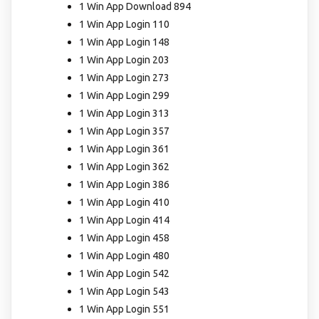
1 Win App Download 894
1 Win App Login 110
1 Win App Login 148
1 Win App Login 203
1 Win App Login 273
1 Win App Login 299
1 Win App Login 313
1 Win App Login 357
1 Win App Login 361
1 Win App Login 362
1 Win App Login 386
1 Win App Login 410
1 Win App Login 414
1 Win App Login 458
1 Win App Login 480
1 Win App Login 542
1 Win App Login 543
1 Win App Login 551