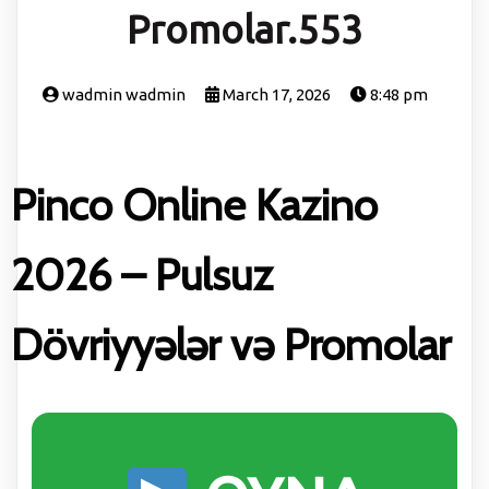
Promolar.553
wadmin wadmin
March 17, 2026
8:48 pm
Pinco Online Kazino
2026 – Pulsuz
Dövriyyələr və Promolar