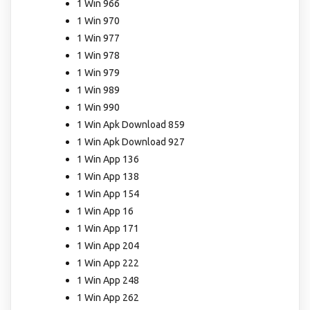
1 Win 966
1 Win 970
1 Win 977
1 Win 978
1 Win 979
1 Win 989
1 Win 990
1 Win Apk Download 859
1 Win Apk Download 927
1 Win App 136
1 Win App 138
1 Win App 154
1 Win App 16
1 Win App 171
1 Win App 204
1 Win App 222
1 Win App 248
1 Win App 262