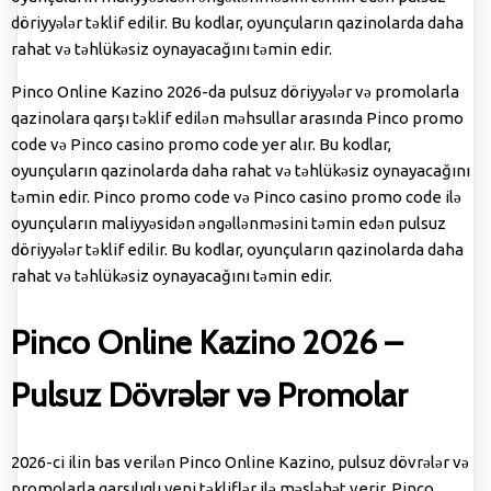
döriyyələr təklif edilir. Bu kodlar, oyunçuların qazinolarda daha
rahat və təhlükəsiz oynayacağını təmin edir.
Pinco Online Kazino 2026-da pulsuz döriyyələr və promolarla
qazinolara qarşı təklif edilən məhsullar arasında Pinco promo
code və Pinco casino promo code yer alır. Bu kodlar,
oyunçuların qazinolarda daha rahat və təhlükəsiz oynayacağını
təmin edir. Pinco promo code və Pinco casino promo code ilə
oyunçuların maliyyəsidən əngəllənməsini təmin edən pulsuz
döriyyələr təklif edilir. Bu kodlar, oyunçuların qazinolarda daha
rahat və təhlükəsiz oynayacağını təmin edir.
Pinco Online Kazino 2026 –
Pulsuz Dövrələr və Promolar
2026-ci ilin bas verilən Pinco Online Kazino, pulsuz dövrələr və
promolarla qarşılıqlı yeni təkliflər ilə məsləhət verir. Pinco