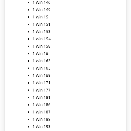
1 Win 146
1 Win 149
1 Win 15
1 Win 151
1 Win 153
1 Win 154
1 Win 158
1 Win 16
1 Win 162
1 Win 165
1 Win 169
1 Win 171
1 Win 177
1 Win 181
1 Win 186
1 Win 187
1 Win 189
1 Win 193