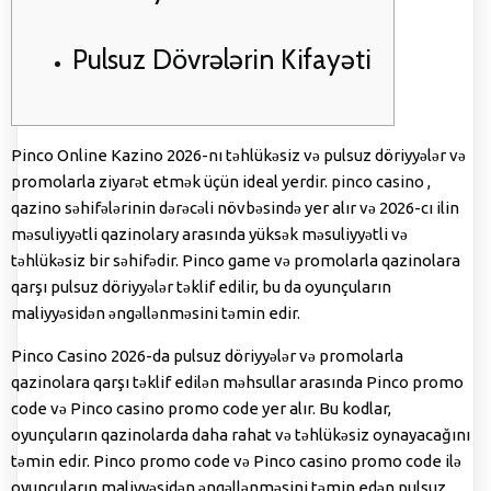
Pulsuz Dövrələrin Kifayəti
Pinco Online Kazino 2026-nı təhlükəsiz və pulsuz döriyyələr və
promolarla ziyarət etmək üçün ideal yerdir.
pinco casino
,
qazino səhifələrinin dərəcəli növbəsində yer alır və 2026-cı ilin
məsuliyyətli qazinolary arasında yüksək məsuliyyətli və
təhlükəsiz bir səhifədir. Pinco game və promolarla qazinolara
qarşı pulsuz döriyyələr təklif edilir, bu da oyunçuların
maliyyəsidən əngəllənməsini təmin edir.
Pinco Casino 2026-da pulsuz döriyyələr və promolarla
qazinolara qarşı təklif edilən məhsullar arasında Pinco promo
code və Pinco casino promo code yer alır. Bu kodlar,
oyunçuların qazinolarda daha rahat və təhlükəsiz oynayacağını
təmin edir. Pinco promo code və Pinco casino promo code ilə
oyunçuların maliyyəsidən əngəllənməsini təmin edən pulsuz