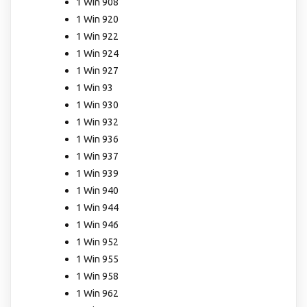
1 Win 908
1 Win 920
1 Win 922
1 Win 924
1 Win 927
1 Win 93
1 Win 930
1 Win 932
1 Win 936
1 Win 937
1 Win 939
1 Win 940
1 Win 944
1 Win 946
1 Win 952
1 Win 955
1 Win 958
1 Win 962