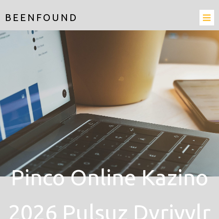
BEENFOUND
Pinco Online Kazino
2026 Pulsuz Dvriyylr