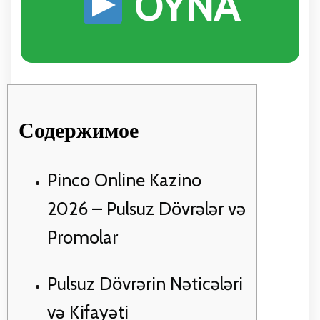
OYNA
Содержимое
Pinco Online Kazino
2026 – Pulsuz Dövrələr və
Promolar
Pulsuz Dövrərin Nəticələri
və Kifayəti