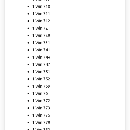
1 Win 710
1 Win 711
1 Win 712
1 Win 72
1 Win 729
1 Win 731
1 Win 741
1 Win 744
1 Win 747
1 Win 751
1 Win 752
1 Win 759
1 Win 76
1 Win 772
1 Win 773
1 Win 775
1 Win 779
1 Win 782