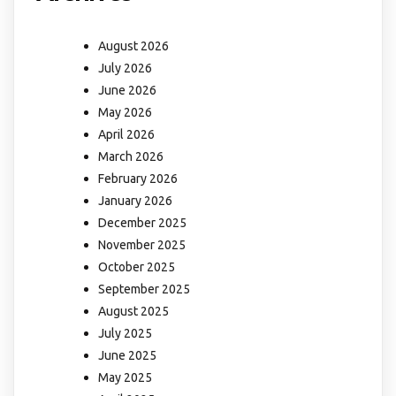
August 2026
July 2026
June 2026
May 2026
April 2026
March 2026
February 2026
January 2026
December 2025
November 2025
October 2025
September 2025
August 2025
July 2025
June 2025
May 2025