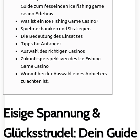
Guide zum fesselnden ice fishing game
casino Erlebnis.
Was ist ein Ice Fishing Game Casino?
Spielmechaniken und Strategien
Die Bedeutung des Einsatzes
Tipps für Anfänger
Auswahl des richtigen Casinos
Zukunftsperspektiven des Ice Fishing
Game Casino
Worauf bei der Auswahl eines Anbieters
zu achten ist.
Eisige Spannung &
Glücksstrudel: Dein Guide