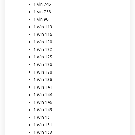
1 Vin 746
1 Vin 758
1 Vin 90
1 Win 113
1 Win 116
1 Win 120
1 Win 122
1 Win 125
1 Win 126
1 Win 128
1 Win 136
1 Win 141
1 Win 144
1 Win 146
1 Win 149
1 Win 15
1 Win 151
1 Win 153