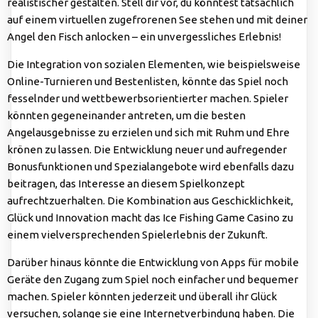
realistischer gestalten. Stell dir vor, du könntest tatsächlich
auf einem virtuellen zugefrorenen See stehen und mit deiner
Angel den Fisch anlocken – ein unvergessliches Erlebnis!
Die Integration von sozialen Elementen, wie beispielsweise
Online-Turnieren und Bestenlisten, könnte das Spiel noch
fesselnder und wettbewerbsorientierter machen. Spieler
könnten gegeneinander antreten, um die besten
Angelausgebnisse zu erzielen und sich mit Ruhm und Ehre
krönen zu lassen. Die Entwicklung neuer und aufregender
Bonusfunktionen und Spezialangebote wird ebenfalls dazu
beitragen, das Interesse an diesem Spielkonzept
aufrechtzuerhalten. Die Kombination aus Geschicklichkeit,
Glück und Innovation macht das Ice Fishing Game Casino zu
einem vielversprechenden Spielerlebnis der Zukunft.
Darüber hinaus könnte die Entwicklung von Apps für mobile
Geräte den Zugang zum Spiel noch einfacher und bequemer
machen. Spieler könnten jederzeit und überall ihr Glück
versuchen, solange sie eine Internetverbindung haben. Die