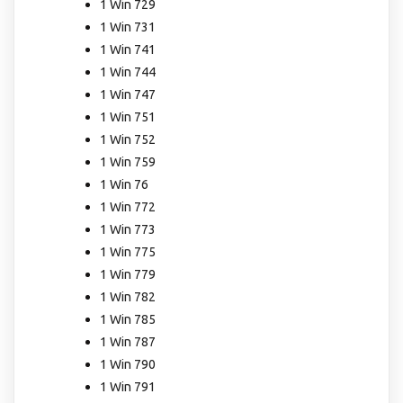
1 Win 729
1 Win 731
1 Win 741
1 Win 744
1 Win 747
1 Win 751
1 Win 752
1 Win 759
1 Win 76
1 Win 772
1 Win 773
1 Win 775
1 Win 779
1 Win 782
1 Win 785
1 Win 787
1 Win 790
1 Win 791