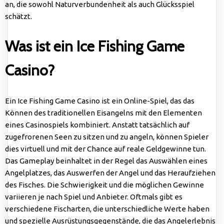
an, die sowohl Naturverbundenheit als auch Glücksspiel
schätzt.
Was ist ein Ice Fishing Game
Casino?
Ein Ice Fishing Game Casino ist ein Online-Spiel, das das
Können des traditionellen Eisangelns mit den Elementen
eines Casinospiels kombiniert. Anstatt tatsächlich auf
zugefrorenen Seen zu sitzen und zu angeln, können Spieler
dies virtuell und mit der Chance auf reale Geldgewinne tun.
Das Gameplay beinhaltet in der Regel das Auswählen eines
Angelplatzes, das Auswerfen der Angel und das Heraufziehen
des Fisches. Die Schwierigkeit und die möglichen Gewinne
variieren je nach Spiel und Anbieter. Oftmals gibt es
verschiedene Fischarten, die unterschiedliche Werte haben
und spezielle Ausrüstungsgegenstände, die das Angelerlebnis