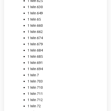
1 Win 625
1 Win 630
1 Win 649
1 Win 65
1 Win 660
1 Win 662
1 Win 674
1 Win 679
1 Win 684
1 Win 685
1 Win 691
1 Win 694
1 Win 7
1 Win 703
1 Win 710
1 Win 711
1 Win 712
1 Win 72