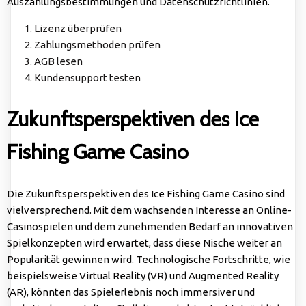
Auszahlungsbestimmungen und Datenschutzrichtlinien.
Lizenz überprüfen
Zahlungsmethoden prüfen
AGB lesen
Kundensupport testen
Zukunftsperspektiven des Ice
Fishing Game Casino
Die Zukunftsperspektiven des Ice Fishing Game Casino sind
vielversprechend. Mit dem wachsenden Interesse an Online-
Casinospielen und dem zunehmenden Bedarf an innovativen
Spielkonzepten wird erwartet, dass diese Nische weiter an
Popularität gewinnen wird. Technologische Fortschritte, wie
beispielsweise Virtual Reality (VR) und Augmented Reality
(AR), könnten das Spielerlebnis noch immersiver und