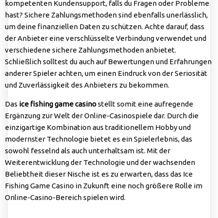
kompetenten Kundensupport, falls du Fragen oder Probleme
hast? Sichere Zahlungsmethoden sind ebenfalls unerlässlich,
um deine finanziellen Daten zu schützen. Achte darauf, dass
der Anbieter eine verschlüsselte Verbindung verwendet und
verschiedene sichere Zahlungsmethoden anbietet.
Schließlich solltest du auch auf Bewertungen und Erfahrungen
anderer Spieler achten, um einen Eindruck von der Seriosität
und Zuverlässigkeit des Anbieters zu bekommen.
Das
ice fishing game casino
stellt somit eine aufregende
Ergänzung zur Welt der Online-Casinospiele dar. Durch die
einzigartige Kombination aus traditionellem Hobby und
modernster Technologie bietet es ein Spielerlebnis, das
sowohl fesselnd als auch unterhaltsam ist. Mit der
Weiterentwicklung der Technologie und der wachsenden
Beliebtheit dieser Nische ist es zu erwarten, dass das Ice
Fishing Game Casino in Zukunft eine noch größere Rolle im
Online-Casino-Bereich spielen wird.