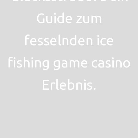
Guide zum
fesselnden ice
fishing game casino
Erlebnis.