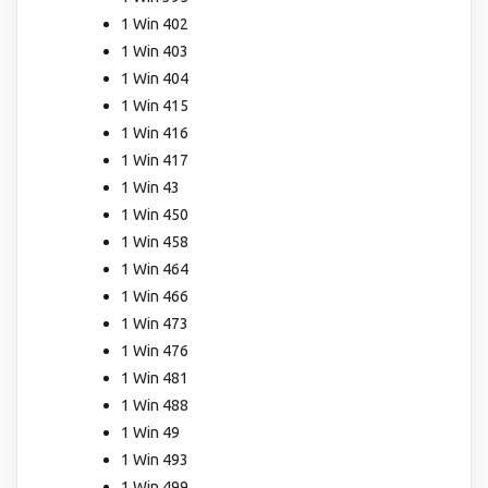
1 Win 402
1 Win 403
1 Win 404
1 Win 415
1 Win 416
1 Win 417
1 Win 43
1 Win 450
1 Win 458
1 Win 464
1 Win 466
1 Win 473
1 Win 476
1 Win 481
1 Win 488
1 Win 49
1 Win 493
1 Win 499